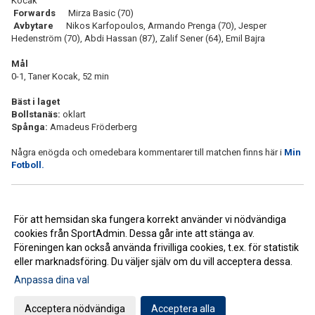
Kocak
Forwards
Mirza Basic (70)
Avbytare
Nikos Karfopoulos, Armando Prenga (70), Jesper
Hedenström (70), Abdi Hassan (87), Zalif Sener (64), Emil Bajra
Mål
0-1, Taner Kocak, 52 min
Bäst i laget
Bollstanäs:
oklart
Spånga:
Amadeus Fröderberg
Några enögda och omedebara kommentarer till matchen finns här i
Min
Fotboll.
<< Tillbaka
För att hemsidan ska fungera korrekt använder vi nödvändiga
cookies från SportAdmin. Dessa går inte att stänga av.
Föreningen kan också använda frivilliga cookies, t.ex. för statistik
eller marknadsföring. Du väljer själv om du vill acceptera dessa.
Anpassa dina val
Cookie-inställningar
Gå till Webbversion
Acceptera nödvändiga
Acceptera alla