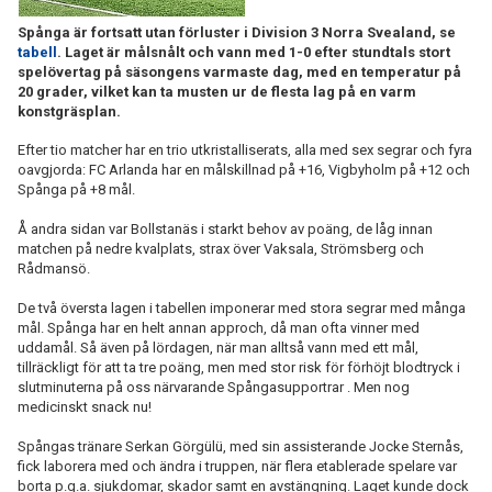
Spånga är fortsatt utan förluster i Division 3 Norra Svealand, se
tabell
. Laget är målsnålt och vann med 1-0 efter stundtals stort
spelövertag på säsongens varmaste dag, med en temperatur på
20 grader, vilket kan ta musten ur de flesta lag på en varm
konstgräsplan.
Efter tio matcher har en trio utkristalliserats, alla med sex segrar och fyra
oavgjorda: FC Arlanda har en målskillnad på +16, Vigbyholm på +12 och
Spånga på +8 mål.
Å andra sidan var Bollstanäs i starkt behov av poäng, de låg innan
matchen på nedre kvalplats, strax över Vaksala, Strömsberg och
Rådmansö.
De två översta lagen i tabellen imponerar med stora segrar med många
mål. Spånga har en helt annan approch, då man ofta vinner med
uddamål. Så även på lördagen, när man alltså vann med ett mål,
tillräckligt för att ta tre poäng, men med stor risk för förhöjt blodtryck i
slutminuterna på oss närvarande Spångasupportrar . Men nog
medicinskt snack nu!
Spångas tränare Serkan Görgülü, med sin assisterande Jocke Sternås,
fick laborera med och ändra i truppen, när flera etablerade spelare var
borta p.g.a. sjukdomar, skador samt en avstängning. Laget kunde dock