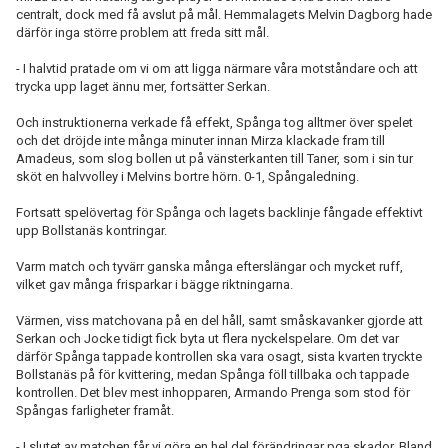
centralt, dock med få avslut på mål. Hemmalagets
Melvin Dagborg hade
därför inga större problem att freda sitt mål.
-
I halvtid pratade om vi om att ligga närmare våra motståndare och att
trycka upp laget ännu mer, fortsätter Serkan.
Och instruktionerna verkade få effekt, Spånga tog alltmer över spelet
och det dröjde inte många minuter innan Mirza klackade fram till
Amadeus, som slog bollen ut på vänsterkanten till Taner, som i sin tur
sköt en halvvolley i Melvins bortre hörn. 0-1, Spångaledning.
Fortsatt spelövertag för Spånga och lagets backlinje fångade effektivt
upp Bollstanäs kontringar.
Varm match och tyvärr ganska många efterslängar och mycket ruff,
vilket gav många frisparkar i bägge riktningarna.
Värmen, viss matchovana på en del håll, samt småskavanker gjorde att
Serkan och Jocke tidigt fick byta ut flera nyckelspelare. Om det var
därför Spånga tappade kontrollen ska vara osagt, sista kvarten tryckte
Bollstanäs på för kvittering, medan Spånga föll tillbaka och tappade
kontrollen. Det blev mest inhopparen, Armando Prenga som stod för
Spångas farligheter framåt.
- I slutet av matchen får vi göra en hel del förändringar pga skador. Bland