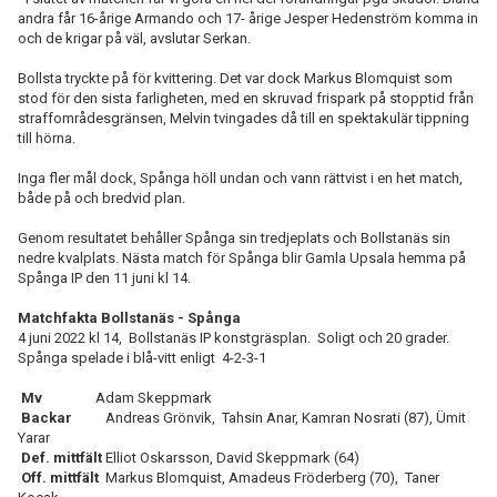
andra får 16-årige Armando och 17- årige Jesper Hedenström komma in
och de krigar på väl, avslutar Serkan.
Bollsta tryckte på för kvittering. Det var dock Markus Blomquist som
stod för den sista farligheten, med en skruvad frispark på stopptid från
straffområdesgränsen, Melvin tvingades då till en spektakulär tippning
till hörna.
Inga fler mål dock, Spånga höll undan och vann rättvist i en het match,
både på och bredvid plan.
Genom resultatet behåller Spånga sin tredjeplats och Bollstanäs sin
nedre kvalplats. Nästa match för Spånga blir Gamla Upsala hemma på
Spånga IP den 11 juni kl 14.
Matchfakta Bollstanäs - Spånga
4 juni 2022 kl 14, Bollstanäs IP konstgräsplan. Soligt och 20 grader.
Spånga spelade i blå-vitt enligt 4-2-3-1
Mv
Adam Skeppmark
Backar
Andreas Grönvik, Tahsin Anar, Kamran Nosrati (87), Ümit
Yarar
Def. mittfält
Elliot Oskarsson, David Skeppmark (64)
Off. mittfält
Markus Blomquist, Amadeus Fröderberg (70), Taner