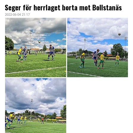
ARKIV 2024-23
Seger för herrlaget borta mot Bollstanäs
2022-06-04 21:17
ARKIV 2022-20
ARKIV 2019-17
DOKUMENT
KONTAKT