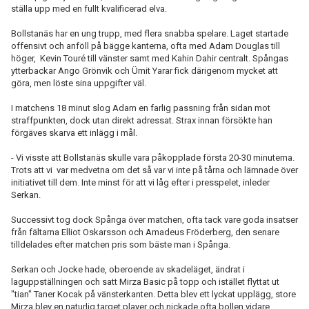
ställa upp med en fullt kvalificerad elva.
Bollstanäs har en ung trupp, med flera snabba spelare. Laget startade
offensivt och anföll på bägge kanterna, ofta med
Adam Douglas till
höger, Kevin Touré till vänster samt med Kahin Dahir centralt. Spångas
ytterbackar Ango Grönvik och Ümit Yarar fick därigenom mycket att
göra, men löste sina uppgifter väl.
I matchens 18 minut slog Adam en farlig passning från sidan mot
straffpunkten, dock utan direkt adressat. Strax innan försökte han
förgäves skarva ett inlägg i mål.
- Vi visste att
Bollstanäs skulle vara påkopplade första 20-30 minuterna.
Trots att vi var medvetna om det så var vi inte på tårna och lämnade över
initiativet till dem. Inte minst för att vi låg efter i presspelet, inleder
Serkan.
Successivt tog dock Spånga över matchen, ofta tack vare goda insatser
från fältarna Elliot Oskarsson och Amadeus Fröderberg, den senare
tilldelades efter matchen pris som bäste man i Spånga.
Serkan och Jocke hade, oberoende av skadeläget, ändrat i
laguppställningen och satt Mirza Basic på topp och istället flyttat ut
"tian" Taner Kocak på vänsterkanten. Detta blev ett lyckat upplägg, store
Mirza blev en naturlig target player och nickade ofta bollen vidare