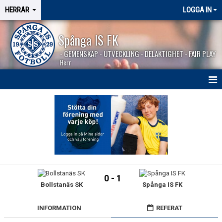
HERRAR
LOGGA IN
Spånga IS FK
- GEMENSKAP - UTVECKLING - DELAKTIGHET - FAIR PLAY
Herr
HEM
NYHETER
SÄSONGEN 2026
KALENDER
0 - 1
Bollstanäs SK
Spånga IS FK
MATCHER
BILDGALLERI
INFORMATION
REFERAT