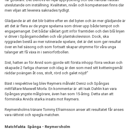
uteslutande om inställning. Kvaliteten, nivån och kompetensen finns där
men viljan att leverera saknades tydligt.
Glädjande är att det blir bättre efter en del byten och än mer glädjande är
att det är flera av de yngre spelarna som driver upp både tempot och
engagemanget. Det bådar såklart gott inför framtiden och den blå linjen
vi driver i Spångamodellen och vår plantskolevision. Dock, ska
ryggraden bestå av mer rutinerade spelare, det är det som ger resultat
över en hel säsong och som fortsatt skapar utrymme för våra unga
talanger att få växa in i seniorfotbollen.
Sist, hatten av för Arvid som gjorde sitt första inhopp förra veckan och
skapade 2 farliga chanser och idag är den som med sitt kvitteringsmål
räddar poängen åt oss, stolt, rörd och galet nöjd!"
Bäst i respektive lag blev Reymers målvakt Deniz och Spångas
mittfältare Maxwell Morla. En kommentar är att Isak Dahlin kan vara
Spångas yngste målgörare, även han som 15-åring. Detta utan att
förminska Arvids starka insats mot Reymers.
Reymersholms tränare Tommy Efraimsson anser att resultatet får anses
vara rättvist och spegla matchen.
Matchfakta Spånga - Reymersholm