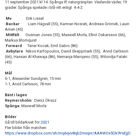
11 september 2021 kl 14. Spånga IP, naturgräsplan. Växlande väder, 19
grader. Spånga spelade i blå-vitt enligt 4-4-2.
Mv
Erik Lissel
Backar
Liam Hägvall (55), Kamran Nosrati, Andreas Grönvik, Lauin
Amen (45)
Mittfält
Ousman Jones (55), Maxwell Morla, Elliot Oskarsson (66),
Markus Blomquist
Forward
Taner Kocak; Emil Gabro (86)
Avbytare
Nikos Karfopoulos, David Skeppmark (55), Arvid Carlsson
(66), Hassan Al Khawaja (86), Nemanja Marojevic (55), Wilondja Fataki
(45)
Mål
0-1, Alexander Sundgren, 15 min
1-1, Arvid Carlsson, 78 min
Bäst i lagen
Reymersholm
: Deniz Öksüz
Spånga
: Maxwell Morla
Bilder
Gå till bildarkivet för
2021
Fler bilder från matchen:
https://www.dropbox.com/sh/mq6qvv8qb2mxqnr/AAAWOx5Dk9YsEjjD