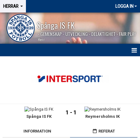
HERRAR
LOGGA IN
Spånga IS FK
- GEMENSKAP - UTVECKLING - DELAKTIGHET - FAIR PLAY
Herr
HEM
NYHETER
SÄSONGEN 2026
KALENDER
1 - 1
Spånga IS FK
Reymersholms IK
MATCHER
BILDGALLERI
INFORMATION
REFERAT