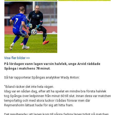
Visa fler bilder >>
På lördagen vann lagen varsin halvlek, unge Arvid räddade
Spånga i matchens 78 minut.
Så här rapporterar Spångas analytiker Wady Anton:
"Ibland räcker det inte hela vägen.
Idag var en sådan dag, efter att ha spelat en mindre bra första halvlek
tog Spånga över ledpinnen från minut 60 till slut. Innan dess var matchen
tempofattig och med stora luckor i bådas försvar men där
Reymersholm lättast hade för sig att hitta fram.
Det resulterade i att lagen kom till några farliga lägen tidigt på matchen,