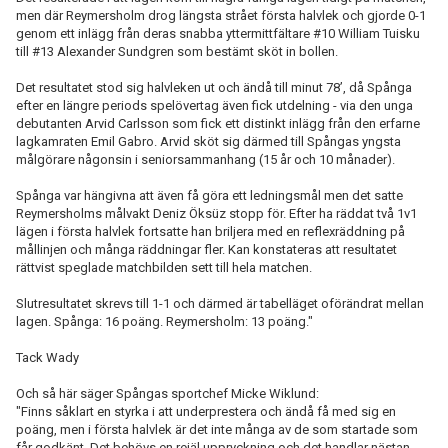
men där Reymersholm drog längsta strået första halvlek och gjorde 0-1
genom ett inlägg från deras snabba yttermittfältare #10 William Tuisku
till #13 Alexander Sundgren som bestämt sköt in bollen.
Det resultatet stod sig halvleken ut och ändå till minut 78’, då Spånga
efter en längre periods spelövertag även fick utdelning - via den unga
debutanten Arvid Carlsson som fick ett distinkt inlägg från den erfarne
lagkamraten Emil Gabro. Arvid sköt sig därmed till Spångas yngsta
målgörare någonsin i seniorsammanhang (15 år och 10 månader).
Spånga var hängivna att även få göra ett ledningsmål men det satte
Reymersholms målvakt Deniz Öksüz stopp för. Efter ha räddat två 1v1
lägen i första halvlek fortsatte han briljera med en reflexräddning på
mållinjen och många räddningar fler. Kan konstateras att resultatet
rättvist speglade matchbilden sett till hela matchen.
Slutresultatet skrevs
till 1-1
och därmed är tabelläget oförändrat mellan
lagen. Spånga: 16 poäng. Reymersholm: 13 poäng."
Tack Wady
Och så här säger Spångas sportchef Micke Wiklund:
"Finns såklart en styrka i att underprestera och ändå få med sig en
poäng, men i första halvlek är det inte många av de som startade som
får godkänt. Det behövs en rejäl uppryckning och det handlar nästan