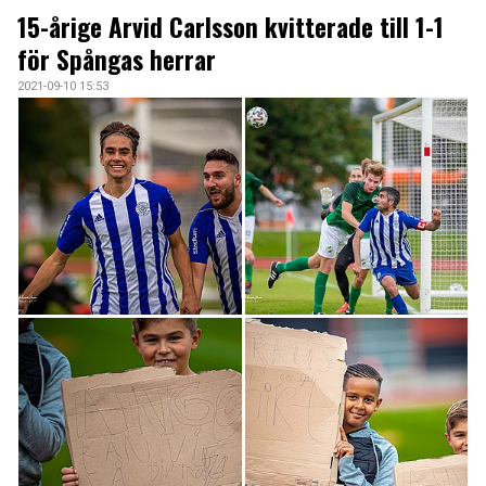
ARKIV 2024-23
15-årige Arvid Carlsson kvitterade till 1-1
för Spångas herrar
ARKIV 2022-20
2021-09-10 15:53
ARKIV 2019-17
DOKUMENT
KONTAKT