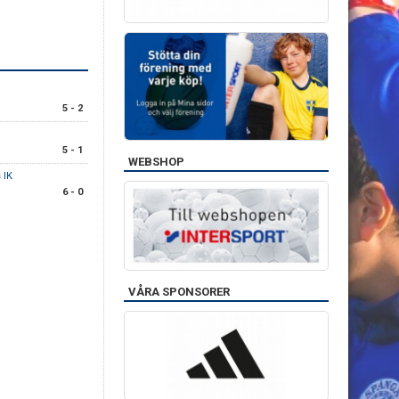
5 - 2
5 - 1
WEBSHOP
 IK
6 - 0
VÅRA SPONSORER