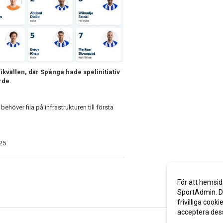
ikvällen, där Spånga hade spelinitiativ
rde.
ehöver fila på infrastrukturen till första
25
För att hemsid
SportAdmin. De
frivilliga cooki
acceptera des