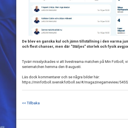
De blev en ganska kul och jämn tillställning i den varma jun
och flest chanser, men där "Stäljes" storlek och fysik avgjo
Tyvärr misslyckades vi att livestreama matchen på Min Fotboll, vi b
seriematchen hemma den 8 augusti.
Läs dock kommentarer och se några bilder här:
https://minfotboll.svenskfotboll.se/#/magazinegameview/5455
<< Tillbaka