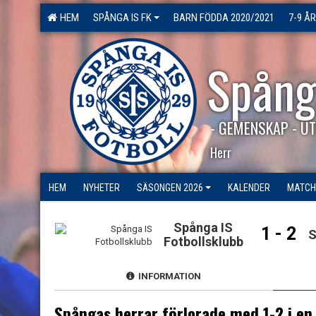
HEM
SPÅNGA IS FK
BARN FÖDDA 2020/2021
7-9 ÅR
Spång
- GEMENSKAP - UT
Herr
HEM
NYHETER
SÄSONGEN 2026
KALENDER
MATCH
Spånga IS
1 - 2
S
Fotbollsklubb
INFORMATION
Spångas herrar förlorade med 1-2 i 