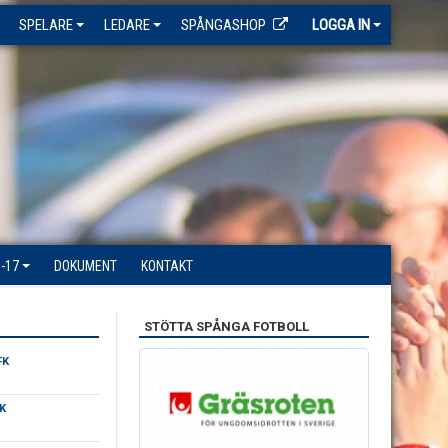
SPELARE
LEDARE
SPÅNGASHOP
LOGGA IN
-17
DOKUMENT
KONTAKT
STÖTTA SPÅNGA FOTBOLL
FK
K