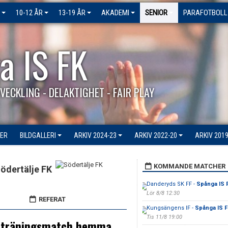
10-12 ÅR
13-19 ÅR
AKADEMI
SENIOR
PARAFOTBOLL
a IS FK
VECKLING - DELAKTIGHET - FAIR PLAY
ER
BILDGALLERI
ARKIV 2024-23
ARKIV 2022-20
ARKIV 2019
KOMMANDE MATCHER
ödertälje FK
Danderyds SK FF -
Spånga IS 
Lör 8/8 12:30
REFERAT
Kungsängens IF -
Spånga IS F
Tis 11/8 19:00
en träningsmatch hemma