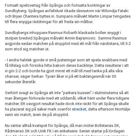
Fortsatt spelövertag från Spånga och fortsatta kontringar av
Sundbyberg. Spångas anfallslust ökade dessutom när Wilondja Fataki
och Bryan Chantera byttes in. Sumpans målvakt Martin Limpar tvingades
till flera snygga räddningar för att freda sin målbur.
Sundbybergs inhoppare Rasmus Robarth klackade bollen snyggt i
stolpen bredvid Spångas målvakt Armin Bajramovic. Samme Rasmus
avgjorde sedan matchen på stopptid med ett mål från närdistans, till 3-2
som stod sig matchen ut.
- I andra halvlek gjorde vi små justeringar som att spela snabbare med
få tillslag och försöka hitta bakom deras backlinje. Detta resulterar i att
vi gör 2-2 och borde ha gjort minst ett mål till med tanke på alla våra
chanser, säger Serkan. Tyvärr åker vi på ett baklängesmål när 30
sekunder återstår.
Oerhört svagt av Spånga att inte "parkera bussen" i slutminuterna så att
man återigen förlorade med ett uddamål, vilket hänt under flera tidigare
matcher. Ett oavgjort resultat hade dock inte räckt för att Spånga skulle
ha placerat sig på säker mark ovanför
strecket
, detta eftersom Norrtälje
vann sin match, även de på stopptid.
Nu väntar alltså kvalspel för Spånga, då man möter Bollstanäs SK,
Rådmansö SK och Unik FK i en enkelserie. Serien startar på lördagen