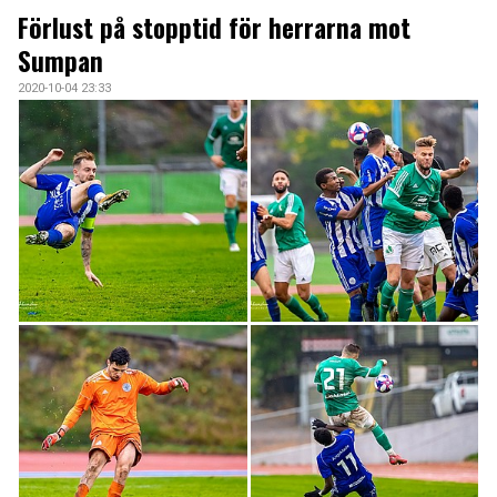
ARKIV 2024-23
Förlust på stopptid för herrarna mot
Sumpan
ARKIV 2022-20
2020-10-04 23:33
ARKIV 2019-17
DOKUMENT
KONTAKT