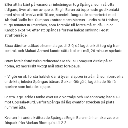
Efter att ha känt på varandra i inledningen tog Spånga, som så ofta
tidigare, över alltmer av spelet, Engin Baran på topp hade god kontakt
med sina offensiva mittfältare, speciellt fungerade samarbetet med
Abdoul Diallo bra. Sumpan kontrade och Marcus Lundin sköt i ribban,
tjugo minuter in i matchen, som förebåd till första målet, då Junior
Kargbo sköt 1-0 efter att Spångas försvar halkat omkring i eget
straffområde.
Strax därefter utökade hemmalaget till 2-0, då laget enkelt tog sig fram
centralt och Mahad Ahmed kunde sätta bollen i mål, 26 minuter spelade.
Strax före halvtidsvilan reducerade Markus Blomquist direkt på en
hörna, ett moraliskt viktigt mål strax före paus.
- Vi gör en ok första halvlek där vi tyvärr släpper in två mål som borde ha
undvikits, inleder Spångas tränare Serkan Görgülü, laget hade för få
spelare som hotade i djupet
I detta läge ledde Franke över BKV Norrtälje och Gideonsberg hade 1-1
mot Uppsala-Kurd, varför Spånga då låg ovanför strecken på plats
nummer åtta.
Kvarten in i andra kvitterade Spångas Engin Baran när han skarvade en
frispark från Markus Blomquist till 2-2.