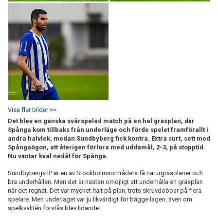
Visa fler bilder >>
Det blev en ganska svårspelad match på en hal gräsplan, där
Spånga kom tillbaks från underläge och förde spelet framförallt i
andra halvlek, medan Sundbyberg fick kontra. Extra surt, sett med
Spångaögon, att återigen förlora med uddamål, 2-3, på stopptid.
Nu väntar kval nedåt för Spånga.
Sundbybergs IP är en av Stockholmsområdets få naturgräsplaner och
bra underhållen. Men det är nästan omöjligt att underhålla en gräsplan
när det regnat. Det var mycket halt på plan, trots skruvdobbar på flera
spelare. Men underlaget var ju likvärdigt för bägge lagen, även om
spelkvalitén förstås blev lidande.