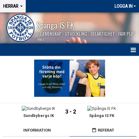
HERRAR
LOGGA IN
Spånga IS FK
- GEMENSKAP - UTVECKLING - DELAKTIGHET - FAIR PLAY
Herr
HEM
NYHETER
SÄSONGEN 2026
KALENDER
3 - 2
Sundbybergs IK
Spånga IS FK
MATCHER
BILDGALLERI
INFORMATION
REFERAT