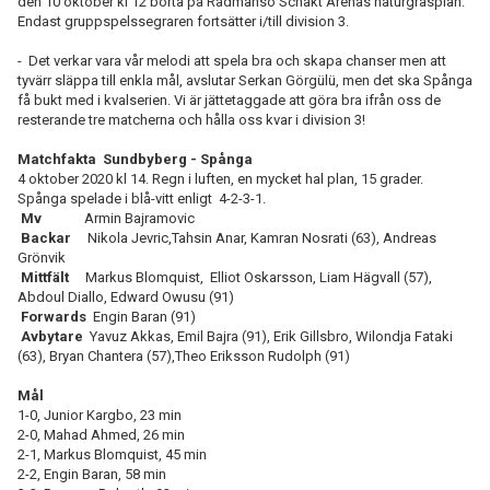
den 10 oktober kl 12 borta på Rådmansö Schakt Arenas naturgräsplan.
Endast gruppspelssegraren fortsätter i/till division 3.
- Det verkar vara vår melodi att spela bra och skapa chanser men att
tyvärr släppa till enkla mål, avslutar Serkan Görgülü, men det ska Spånga
få bukt med i kvalserien. Vi är jättetaggade att göra bra ifrån oss de
resterande tre matcherna och hålla oss kvar i division 3!
Matchfakta Sundbyberg - Spånga
4 oktober 2020 kl 14. Regn i luften, en mycket hal plan, 15 grader.
Spånga spelade i blå-vitt enligt 4-2-3-1.
Mv
Armin Bajramovic
Backar
Nikola Jevric,Tahsin Anar, Kamran Nosrati (63), Andreas
Grönvik
Mittfält
Markus Blomquist, Elliot Oskarsson, Liam Hägvall (57),
Abdoul Diallo, Edward Owusu (91)
Forwards
Engin Baran (91)
Avbytare
Yavuz Akkas, Emil Bajra (91), Erik Gillsbro, Wilondja Fataki
(63), Bryan Chantera (57),Theo Eriksson Rudolph (91)
Mål
1-0, Junior Kargbo, 23 min
2-0, Mahad Ahmed, 26 min
2-1, Markus Blomquist, 45 min
2-2, Engin Baran, 58 min