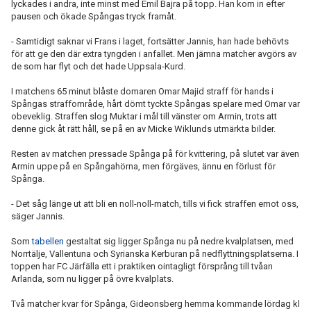
lyckades i andra, inte minst med Emil Bajra på topp. Han kom in efter
pausen och ökade Spångas tryck framåt.
- Samtidigt saknar vi Frans i laget, fortsätter Jannis, han hade behövts
för att ge den där extra tyngden i anfallet. Men jämna matcher avgörs av
de som har flyt och det hade Uppsala-Kurd.
I matchens 65 minut blåste domaren Omar Majid straff för hands i
Spångas straffområde, hårt dömt tyckte Spångas spelare med Omar var
obeveklig. Straffen slog Muktar i mål till vänster om Armin, trots att
denne gick åt rätt håll, se på en av Micke Wiklunds utmärkta bilder.
Resten av matchen pressade Spånga på för kvittering, på slutet var även
Armin uppe på en Spångahörna, men förgäves, ännu en förlust för
Spånga.
- Det såg länge ut att bli en noll-noll-match, tills vi fick straffen emot oss,
säger Jannis.
Som
tabellen
gestaltat sig ligger Spånga nu på nedre kvalplatsen, med
Norrtälje, Vallentuna och Syrianska Kerburan på nedflyttningsplatserna. I
toppen har FC Järfälla ett i praktiken ointagligt försprång till tvåan
Arlanda, som nu ligger på övre kvalplats.
Två matcher kvar för Spånga, Gideonsberg hemma kommande lördag kl