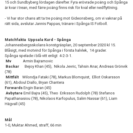
15 och Sundbyberg lördagen därefter. Fyra erövrade poäng och Spånga
är kvar i trean, med färre poäng finns risk för kval eller nedflyttning.
- Vi har stor chans att ta tre poäng mot Gideonsberg, om vi vaknar på
rätt sida, avslutar Jannis Pappas, tränare i Spånga IS Fotboll.
Matchfakta Uppsala Kurd - Spånga
Johannesbergsskolans konstgräsplan, 20 september 2020 kl 15.
Blåsigt, med motvind för Spånga i första halvlek, 14 grader.
Spånga spelade i blå-vitt enligt 4-2-3-1.
Mv
Armin Bajramovic
Backar
Bejoy Khan (45), Nikola Jevric, Tahsin Anar, Andreas Grönvik
(78)
Mittfält
Wilondja Fataki (78), Markus Blomquist, Elliot Oskarsson
(61), Abdoul Diallo, Bryan Chantera
Forwards
Engin Baran (45)
Avbytare
Emil Bajra (45), Theo Eriksson Rudolph (78) Stefanos
Papathanasiou (78), Nikolaos Karfopulus, Salim Nassar (61), Liam
Hägvall (45)
Mål
1-0, Muktar Ahmed, straff, 66 min