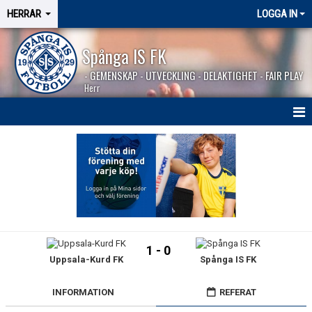
HERRAR
LOGGA IN
Spånga IS FK
- GEMENSKAP - UTVECKLING - DELAKTIGHET - FAIR PLAY
Herr
HEM
NYHETER
SÄSONGEN 2026
KALENDER
1 - 0
Uppsala-Kurd FK
Spånga IS FK
MATCHER
BILDGALLERI
INFORMATION
REFERAT