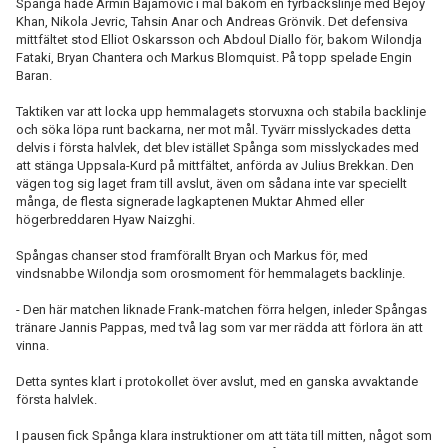
Spånga hade Armin Bajamovic i mål bakom en fyrbackslinje med Bejoy
Khan, Nikola Jevric, Tahsin Anar och Andreas Grönvik. Det defensiva
mittfältet stod Elliot Oskarsson och Abdoul Diallo för, bakom Wilondja
Fataki, Bryan Chantera och Markus Blomquist. På topp spelade Engin
Baran.
Taktiken var att locka upp hemmalagets storvuxna och stabila backlinje
och söka löpa runt backarna, ner mot mål. Tyvärr misslyckades detta
delvis i första halvlek, det blev istället Spånga som misslyckades med
att stänga Uppsala-Kurd på mittfältet, anförda av Julius Brekkan. Den
vägen tog sig laget fram till avslut, även om sådana inte var speciellt
många, de flesta signerade lagkaptenen Muktar Ahmed eller
högerbreddaren Hyaw Naizghi.
Spångas chanser stod framförallt Bryan och Markus för, med
vindsnabbe Wilondja som orosmoment för hemmalagets backlinje.
- Den här matchen liknade Frank-matchen förra helgen, inleder Spångas
tränare Jannis Pappas, med två lag som var mer rädda att förlora än att
vinna.
Detta syntes klart i protokollet över avslut, med en ganska avvaktande
första halvlek.
I pausen fick Spånga klara instruktioner om att täta till mitten, något som