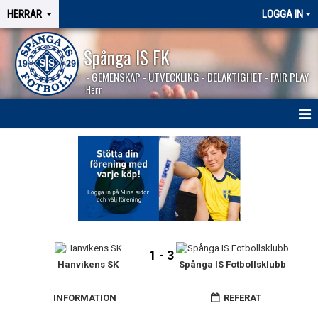
HERRAR
LOGGA IN
Spånga IS FK
- GEMENSKAP - UTVECKLING - DELAKTIGHET - FAIR PLAY
Herr
HEM
NYHETER
SÄSONGEN 2026
KALENDER
1 - 3
Hanvikens SK
Spånga IS Fotbollsklubb
MATCHER
BILDGALLERI
INFORMATION
REFERAT