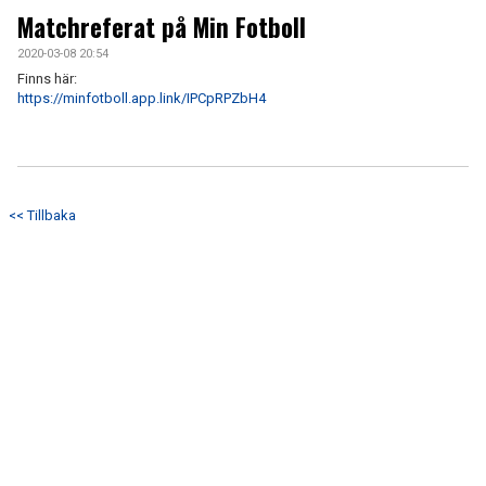
ARKIV 2024-23
Matchreferat på Min Fotboll
2020-03-08 20:54
ARKIV 2022-20
Finns här:
https://minfotboll.app.link/IPCpRPZbH4
ARKIV 2019-17
DOKUMENT
KONTAKT
<< Tillbaka