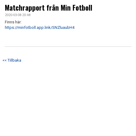
ARKIV 2024-23
Matchrapport från Min Fotboll
2020-03-08 20:48
ARKIV 2022-20
Finns här:
https://minfotboll.app.link/SNZluaubH4
ARKIV 2019-17
DOKUMENT
KONTAKT
<< Tillbaka