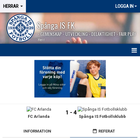
HERRAR
LOGGA IN
Spånga IS FK
- GEMENSKAP - UTVECKLING - DELAKTIGHET - FAIR PLAY
Herr
HEM
NYHETER
SÄSONGEN 2026
KALENDER
1 - 4
FC Arlanda
Spånga IS Fotbollsklubb
MATCHER
BILDGALLERI
INFORMATION
REFERAT