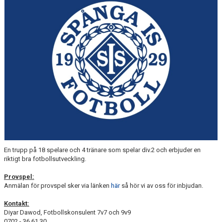
En trupp på 18 spelare och 4 tränare som spelar div.2 och erbjuder en
riktigt bra fotbollsutveckling.
Provspel:
Anmälan för provspel sker via länken
här
så hör vi av oss för inbjudan.
Kontakt:
Diyar Dawod, Fotbollskonsulent 7v7 och 9v9
0702 - 36 61 30