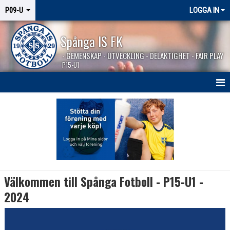
P09-U
LOGGA IN
Spånga IS FK
- GEMENSKAP - UTVECKLING - DELAKTIGHET - FAIR PLAY
P15-U1
HEM
NYHETER
KALENDER
MATCHER
Välkommen till Spånga Fotboll - P15-U1 -
KONTAKT
2024
TEST