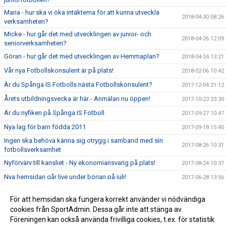
Maria - hur ska vi öka intäkterna för att kunna utveckla
2018-04-30 08:26
verksamheten?
Micke - hur går det med utvecklingen av junior- och
2018-04-26 12:09
seniorverksamheten?
Göran - hur går det med utvecklingen av Hemmaplan?
2018-04-24 13:21
Vår nya Fotbollskonsulent är på plats!
2018-02-06 10:42
Är du Spånga IS Fotbolls nästa Fotbollskonsulent?
2017-12-04 21:12
Årets utbildningsvecka är här - Anmälan nu öppen!
2017-10-23 23:30
Är du nyfiken på Spånga IS Fotboll
2017-09-27 10:47
Nya lag för barn födda 2011
2017-09-18 15:40
Ingen ska behöva känna sig otrygg i samband med sin
2017-08-26 10:31
fotbollsverksamhet
Nyförvärv till kansliet - Ny ekonomiansvarig på plats!
2017-08-24 10:37
Nya hemsidan går live under början på juli!
2017-06-28 13:56
Sommarstängt på kansliet
2017-06-26 12:15
För att hemsidan ska fungera korrekt använder vi nödvändiga
Spånga Fotboll erbjuder öppen fotbollsverksamhet för
cookies från SportAdmin. Dessa går inte att stänga av.
2017-04-21 16:29
tjejer 13-20 år på Spånga IP
Föreningen kan också använda frivilliga cookies, t.ex. för statistik