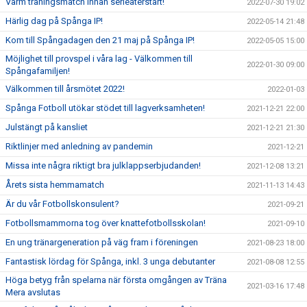
Varm träningsmatch innan serieåterstart!
2022-07-30 19:02
Härlig dag på Spånga IP!
2022-05-14 21:48
Kom till Spångadagen den 21 maj på Spånga IP!
2022-05-05 15:00
Möjlighet till provspel i våra lag - Välkommen till
2022-01-30 09:00
Spångafamiljen!
Välkommen till årsmötet 2022!
2022-01-03
Spånga Fotboll utökar stödet till lagverksamheten!
2021-12-21 22:00
Julstängt på kansliet
2021-12-21 21:30
Riktlinjer med anledning av pandemin
2021-12-21
Missa inte några riktigt bra julklappserbjudanden!
2021-12-08 13:21
Årets sista hemmamatch
2021-11-13 14:43
Är du vår Fotbollskonsulent?
2021-09-21
Fotbollsmammorna tog över knattefotbollsskolan!
2021-09-10
En ung tränargeneration på väg fram i föreningen
2021-08-23 18:00
Fantastisk lördag för Spånga, inkl. 3 unga debutanter
2021-08-08 12:55
Höga betyg från spelarna när första omgången av Träna
2021-03-16 17:48
Mera avslutas