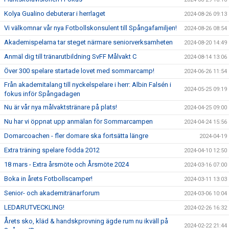
Kolya Gualino debuterar i herrlaget
2024-08-26 09:13
Vi välkomnar vår nya Fotbollskonsulent till Spångafamiljen!
2024-08-26 08:54
Akademispelarna tar steget närmare seniorverksamheten
2024-08-20 14:49
Anmäl dig till tränarutbildning SvFF Målvakt C
2024-08-14 13:06
Över 300 spelare startade lovet med sommarcamp!
2024-06-26 11:54
Från akademitalang till nyckelspelare i herr: Albin Falsén i
2024-05-25 09:19
fokus inför Spångadagen
Nu är vår nya målvaktstränare på plats!
2024-04-25 09:00
Nu har vi öppnat upp anmälan för Sommarcampen
2024-04-24 15:56
Domarcoachen - fler domare ska fortsätta längre
2024-04-19
Extra träning spelare födda 2012
2024-04-10 12:50
18 mars - Extra årsmöte och Årsmöte 2024
2024-03-16 07:00
Boka in årets Fotbollscamper!
2024-03-11 13:03
Senior- och akademitränarforum
2024-03-06 10:04
LEDARUTVECKLING!
2024-02-26 16:32
Årets sko, kläd & handskprovning ägde rum nu ikväll på
2024-02-22 21:44