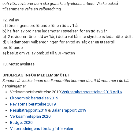
och vilka revisorer som ska granska styrelsens arbete. Vi ska också
tillsammans välja en valberedning
12. Val av
a) föreningens ordförande för en tid av 1 år;
b) hälften av ordinarie ledamöter i styrelsen för en tid av 2år
c) 2 revisorer för en tid av 1år, i detta val får inte styrel­sens ledamöter delta
d) 3 ledamöter i valberedningen för en tid av 1år, där en utses till
ordförande
e) beslut om val av ombud till SDF-möten
13. Mötet avslutas
UNDERLAG INFÖR MEDLEMSMÖTET
Senast två veckor innan medlemsmötet kommer du att få veta mer i de här
handlingarna:
Verksamhetsberättelse 2019
Verksamhetsberattelse 2019.pdf »
Ekonomisk berättelse 2019
Revisorns berättelse 2019
Resultatrapport 2019
&
Balansrapport 2019
Verksamhetsplan 2020
Budget 2020
Valberedningens förslag inför valen