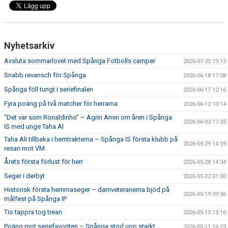
Nyhetsarkiv
Avsluta sommarlovet med Spånga Fotbolls camper
2026-07-20 19:13
Snabb revansch för Spånga
2026-06-18 17:08
Spånga föll tungt i seriefinalen
2026-06-17 12:16
Fyra poäng på två matcher för herrarna
2026-06-12 10:14
“Det var som Ronaldinho” – Agrin Amin om åren i Spånga
2026-06-03 17:33
IS med unge Taha Al
Taha Ali tillbaka i hemtrakterna – Spånga IS första klubb på
2026-05-29 14:59
resan mot VM
Årets första förlust för herr
2026-05-28 14:34
Seger i derbyt
2026-05-22 01:00
Historisk första hemmaseger – damveteranerna bjöd på
2026-05-19 09:36
målfest på Spånga IP
Tio tappra tog trean
2026-05-13 13:16
Poäng mot seriefavoriten – Spånga stod upp starkt
2026-05-11 16:23