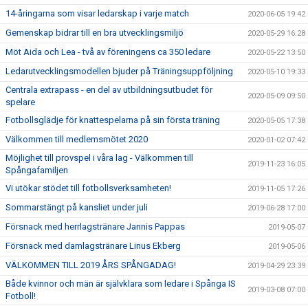
14-åringarna som visar ledarskap i varje match
2020-06-05 19:42
Gemenskap bidrar till en bra utvecklingsmiljö
2020-05-29 16:28
Möt Aida och Lea - två av föreningens ca 350 ledare
2020-05-22 13:50
Ledarutvecklingsmodellen bjuder på Träningsuppföljning
2020-05-10 19:33
Centrala extrapass - en del av utbildningsutbudet för
2020-05-09 09:50
spelare
Fotbollsglädje för knattespelarna på sin första träning
2020-05-05 17:38
Välkommen till medlemsmötet 2020
2020-01-02 07:42
Möjlighet till provspel i våra lag - Välkommen till
2019-11-23 16:05
Spångafamiljen
Vi utökar stödet till fotbollsverksamheten!
2019-11-05 17:26
Sommarstängt på kansliet under juli
2019-06-28 17:00
Försnack med herrlagstränare Jannis Pappas
2019-05-07
Försnack med damlagstränare Linus Ekberg
2019-05-06
VÄLKOMMEN TILL 2019 ÅRS SPÅNGADAG!
2019-04-29 23:39
Både kvinnor och män är självklara som ledare i Spånga IS
2019-03-08 07:00
Fotboll!