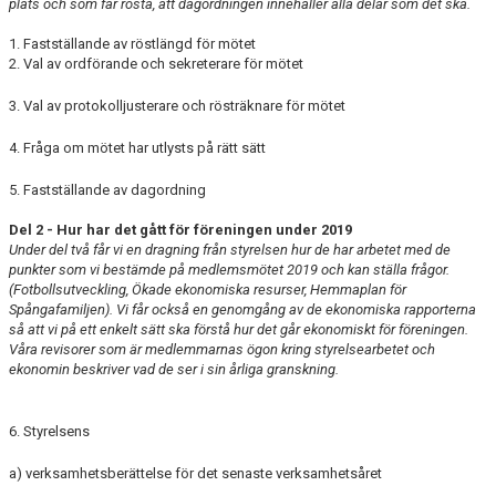
plats och som får rösta, att dagordningen innehåller alla delar som det ska.
1. Fastställande av röstlängd för mötet
2. Val av ordförande och sekreterare för mötet
3. Val av protokolljusterare och rösträknare för mötet
4. Fråga om mötet har utlysts på rätt sätt
5. Fastställande av dagordning
Del 2 - Hur har det gått för föreningen under 2019
Under del två får vi en dragning från styrelsen hur de har arbetet med de
punkter som vi bestämde på medlemsmötet 2019 och kan ställa frågor.
(Fotbollsutveckling, Ökade ekonomiska resurser, Hemmaplan för
Spångafamiljen). Vi får också en genomgång av de ekonomiska rapporterna
så att vi på ett enkelt sätt ska förstå hur det går ekonomiskt för föreningen.
Våra revisorer som är medlemmarnas ögon kring styrelsearbetet och
ekonomin beskriver vad de ser i sin årliga granskning.
6. Styrelsens
a) verksamhetsberättelse för det senaste verksamhetsåret