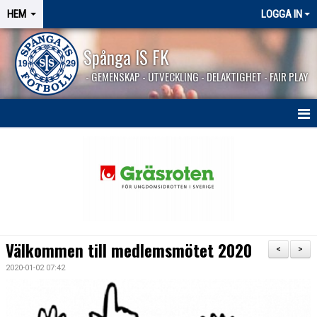
HEM
LOGGA IN
Spånga IS FK
- GEMENSKAP - UTVECKLING - DELAKTIGHET - FAIR PLAY
HEM
SPÅNGASHOP
Välkommen till medlemsmötet 2020
<
>
2020-01-02 07:42