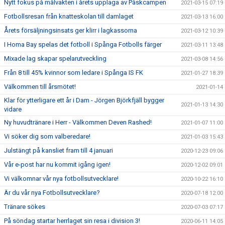
Nytt fokus på målvakten i årets upplaga av Påskcampen
2021-03-15 07:19
Fotbollsresan från knatteskolan till damlaget
2021-03-13 16:00
Årets försäljningsinsats ger klirr i lagkassorna
2021-03-12 10:39
I Homa Bay spelas det fotboll i Spånga Fotbolls färger
2021-03-11 13:48
Mixade lag skapar spelarutveckling
2021-03-08 14:56
Från 8 till 45% kvinnor som ledare i Spånga IS FK
2021-01-27 18:39
Välkommen till årsmötet!
2021-01-14
Klar för ytterligare ett år i Dam - Jörgen Björkfjäll bygger
2021-01-13 14:30
vidare
Ny huvudtränare i Herr - Välkommen Deven Rashed!
2021-01-07 11:00
Vi söker dig som valberedare!
2021-01-03 15:43
Julstängt på kansliet fram till 4 januari
2020-12-23 09:06
Vår e-post har nu kommit igång igen!
2020-12-02 09:01
Vi välkomnar vår nya fotbollsutvecklare!
2020-10-22 16:10
Är du vår nya Fotbollsutvecklare?
2020-07-18 12:00
Tränare sökes
2020-07-03 07:17
På söndag startar herrlaget sin resa i division 3!
2020-06-11 14:05