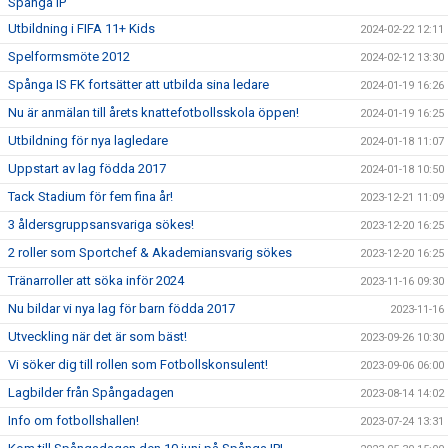
Spånga IP
Utbildning i FIFA 11+ Kids
2024-02-22 12:11
Spelformsmöte 2012
2024-02-12 13:30
Spånga IS FK fortsätter att utbilda sina ledare
2024-01-19 16:26
Nu är anmälan till årets knattefotbollsskola öppen!
2024-01-19 16:25
Utbildning för nya lagledare
2024-01-18 11:07
Uppstart av lag födda 2017
2024-01-18 10:50
Tack Stadium för fem fina år!
2023-12-21 11:09
3 åldersgruppsansvariga sökes!
2023-12-20 16:25
2 roller som Sportchef & Akademiansvarig sökes
2023-12-20 16:25
Tränarroller att söka inför 2024
2023-11-16 09:30
Nu bildar vi nya lag för barn födda 2017
2023-11-16
Utveckling när det är som bäst!
2023-09-26 10:30
Vi söker dig till rollen som Fotbollskonsulent!
2023-09-06 06:00
Lagbilder från Spångadagen
2023-08-14 14:02
Info om fotbollshallen!
2023-07-24 13:31