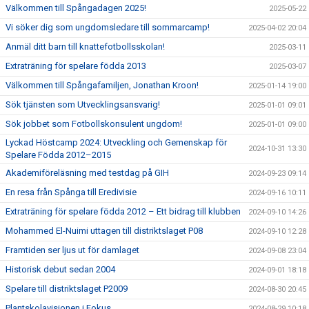
Välkommen till Spångadagen 2025!
2025-05-22
Vi söker dig som ungdomsledare till sommarcamp!
2025-04-02 20:04
Anmäl ditt barn till knattefotbollsskolan!
2025-03-11
Extraträning för spelare födda 2013
2025-03-07
Välkommen till Spångafamiljen, Jonathan Kroon!
2025-01-14 19:00
Sök tjänsten som Utvecklingsansvarig!
2025-01-01 09:01
Sök jobbet som Fotbollskonsulent ungdom!
2025-01-01 09:00
Lyckad Höstcamp 2024: Utveckling och Gemenskap för
2024-10-31 13:30
Spelare Födda 2012–2015
Akademiföreläsning med testdag på GIH
2024-09-23 09:14
En resa från Spånga till Eredivisie
2024-09-16 10:11
Extraträning för spelare födda 2012 – Ett bidrag till klubben
2024-09-10 14:26
Mohammed El-Nuimi uttagen till distriktslaget P08
2024-09-10 12:28
Framtiden ser ljus ut för damlaget
2024-09-08 23:04
Historisk debut sedan 2004
2024-09-01 18:18
Spelare till distriktslaget P2009
2024-08-30 20:45
Plantskolavisionen i Fokus
2024-08-29 10:18