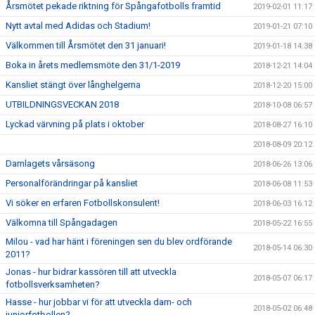
Årsmötet pekade riktning för Spångafotbolls framtid
2019-02-01 11:17
Nytt avtal med Adidas och Stadium!
2019-01-21 07:10
Välkommen till Årsmötet den 31 januari!
2019-01-18 14:38
Boka in årets medlemsmöte den 31/1-2019
2018-12-21 14:04
Kansliet stängt över långhelgerna
2018-12-20 15:00
UTBILDNINGSVECKAN 2018
2018-10-08 06:57
Lyckad värvning på plats i oktober
2018-08-27 16:10
2018-08-09 20:12
Damlagets vårsäsong
2018-06-26 13:06
Personalförändringar på kansliet
2018-06-08 11:53
Vi söker en erfaren Fotbollskonsulent!
2018-06-03 16:12
Välkomna till Spångadagen
2018-05-22 16:55
Milou - vad har hänt i föreningen sen du blev ordförande
2018-05-14 06:30
2011?
Jonas - hur bidrar kassören till att utveckla
2018-05-07 06:17
fotbollsverksamheten?
Hasse - hur jobbar vi för att utveckla dam- och
2018-05-02 06:48
juniorfotbollen?