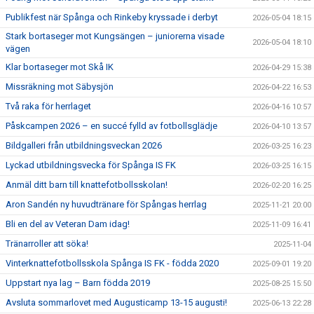
Publikfest när Spånga och Rinkeby kryssade i derbyt
2026-05-04 18:15
Stark bortaseger mot Kungsängen – juniorerna visade
2026-05-04 18:10
vägen
Klar bortaseger mot Skå IK
2026-04-29 15:38
Missräkning mot Säbysjön
2026-04-22 16:53
Två raka för herrlaget
2026-04-16 10:57
Påskcampen 2026 – en succé fylld av fotbollsglädje
2026-04-10 13:57
Bildgalleri från utbildningsveckan 2026
2026-03-25 16:23
Lyckad utbildningsvecka för Spånga IS FK
2026-03-25 16:15
Anmäl ditt barn till knattefotbollsskolan!
2026-02-20 16:25
Aron Sandén ny huvudtränare för Spångas herrlag
2025-11-21 20:00
Bli en del av Veteran Dam idag!
2025-11-09 16:41
Tränarroller att söka!
2025-11-04
Vinterknattefotbollsskola Spånga IS FK - födda 2020
2025-09-01 19:20
Uppstart nya lag – Barn födda 2019
2025-08-25 15:50
Avsluta sommarlovet med Augusticamp 13-15 augusti!
2025-06-13 22:28