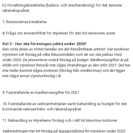
b) förvaltningsberättelse (balans- och resultaträkning) för det se­naste
räkenskapsåret
7. Revisorernas berättelse
8. Fråga om ansvarsfrihet för styrelsen för den tid revisionen avser
Del 3 - Hur ska föreningen jobba under 2020?
Den sista delen av mötet handlar om det framåtriktade arbetet. Här beskriver
styrelsen sitt förslag på vilka fokusområden som de ser ska jobbas med
under 2020. De presenterar också förslag på budget. Medlemsavgiften är på
450kr och styrelsen föreslår inte några förändringar av den inför 2021. Det har
inte heller kommit några motioner (förslag från medlemmar) och det ligger
inte något annat styrelseförslag i år.
9. Fastställande av medlemsavgifter för 2021
10. Fastställande av verksamhetsplan samt behandling av budget för det
kommande verksamhets- och räkenskapsåret
11. Behandling av styrelsens förslag och i rätt tid inkomna motioner
Valberedningen har ett förslag på laguppställning för styrelsen under 2020