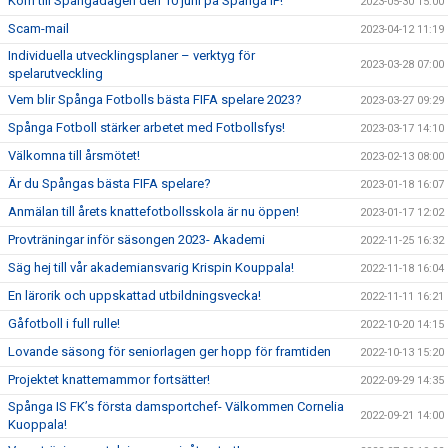
Kom till Spångadagen den 10 juni på Spånga IP!
2023-05-30 15:00
Scam-mail
2023-04-12 11:19
Individuella utvecklingsplaner – verktyg för
2023-03-28 07:00
spelarutveckling
Vem blir Spånga Fotbolls bästa FIFA spelare 2023?
2023-03-27 09:29
Spånga Fotboll stärker arbetet med Fotbollsfys!
2023-03-17 14:10
Välkomna till årsmötet!
2023-02-13 08:00
Är du Spångas bästa FIFA spelare?
2023-01-18 16:07
Anmälan till årets knattefotbollsskola är nu öppen!
2023-01-17 12:02
Provträningar inför säsongen 2023- Akademi
2022-11-25 16:32
Säg hej till vår akademiansvarig Krispin Kouppala!
2022-11-18 16:04
En lärorik och uppskattad utbildningsvecka!
2022-11-11 16:21
Gåfotboll i full rulle!
2022-10-20 14:15
Lovande säsong för seniorlagen ger hopp för framtiden
2022-10-13 15:20
Projektet knattemammor fortsätter!
2022-09-29 14:35
Spånga IS FK’s första damsportchef- Välkommen Cornelia
2022-09-21 14:00
Kuoppala!