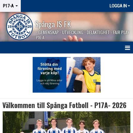
P17-A
LOGGA IN
Spånga IS FK
- GEMENSKAP - UTVECKLING - DELAKTIGHET - FAIR PLAY
P16-A
HEM
NYHETER
KALENDER
MATCHER
Välkommen till Spånga Fotboll - P17A- 2026
TRUPPEN
SPONSORER