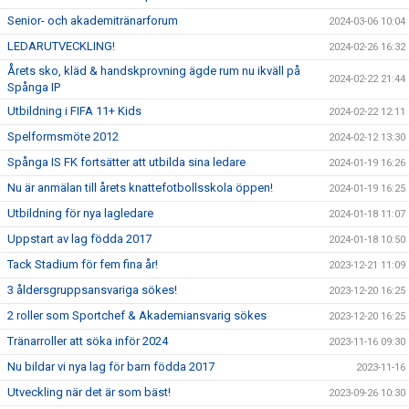
Senior- och akademitränarforum
2024-03-06 10:04
LEDARUTVECKLING!
2024-02-26 16:32
Årets sko, kläd & handskprovning ägde rum nu ikväll på
2024-02-22 21:44
Spånga IP
Utbildning i FIFA 11+ Kids
2024-02-22 12:11
Spelformsmöte 2012
2024-02-12 13:30
Spånga IS FK fortsätter att utbilda sina ledare
2024-01-19 16:26
Nu är anmälan till årets knattefotbollsskola öppen!
2024-01-19 16:25
Utbildning för nya lagledare
2024-01-18 11:07
Uppstart av lag födda 2017
2024-01-18 10:50
Tack Stadium för fem fina år!
2023-12-21 11:09
3 åldersgruppsansvariga sökes!
2023-12-20 16:25
2 roller som Sportchef & Akademiansvarig sökes
2023-12-20 16:25
Tränarroller att söka inför 2024
2023-11-16 09:30
Nu bildar vi nya lag för barn födda 2017
2023-11-16
Utveckling när det är som bäst!
2023-09-26 10:30