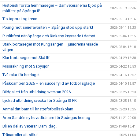
Historisk första hemmaseger – damveteranerna bjöd på
2026-05-19 09:36
målfest på Spånga IP
Tio tappra tog trean
2026-05-13 13:16
Poäng mot seriefavoriten – Spånga stod upp starkt
2026-05-11 16:23
Publikfest när Spånga och Rinkeby kryssade i derbyt
2026-05-04 18:15
Stark bortaseger mot Kungsängen – juniorerna visade
2026-05-04 18:10
vägen
Klar bortaseger mot Skå IK
2026-04-29 15:38
Missräkning mot Säbysjön
2026-04-22 16:53
Två raka för herrlaget
2026-04-16 10:57
Påskcampen 2026 – en succé fylld av fotbollsglädje
2026-04-10 13:57
Bildgalleri från utbildningsveckan 2026
2026-03-25 16:23
Lyckad utbildningsvecka för Spånga IS FK
2026-03-25 16:15
Anmäl ditt barn till knattefotbollsskolan!
2026-02-20 16:25
Aron Sandén ny huvudtränare för Spångas herrlag
2025-11-21 20:00
Bli en del av Veteran Dam idag!
2025-11-09 16:41
Tränarroller att söka!
2025-11-04