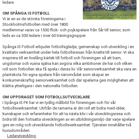
ledare.
OM SPÅNGA IS FOTBOLL
Vi är en av de största föreningarna i
Stockholmsfotbollen med över 1800
medlemmar varav ca 1500 flick- och pojkspelare från 5år till senior, som
leds av ca 300 ledare i över 60 träningsgrupper.
Spånga IS Fotboll erbjuder fotbollsglädje, gemenskap och utveckling i en
kvalitativ verksamhet under hela fotbollsresan från knatte till senior. Vi ska
inspirera till en livslång kärlek till fotboll och föreningen så att barn,
ungdomar och vuxna själva kan avgöra vilka ambitioner de har och vilken
roll som fotbollen ska få spela i deras liv. Vår seniorverksamhet ska vara en
plantskola för egna spelare från närområdet som skapar en
konkurrenskraftig seniorverksamhet och där spelarna ges möjligheten att
klättra ytterligare i den nationella fotbollen.
OM UPPDRAGET SOM FOTBOLLSUTVECKLARE
I Spånga IS FK har vi en tydlig målbild för föreningen och för vår
fotbollsverksamhet. Utifrån de ramarna är din roll att bidra med idéer,
kunskaper och erfarenheter för att ta nästa kliv i vår utvecklingsresa och
bidra till den fortsatta utvecklingen av en utbildningsmiljö där varje spelare
ges en rolig och utvecklande fotbollsverksamhet. Tjänsten innehåller två
huvudområden:
Ledarutveckling