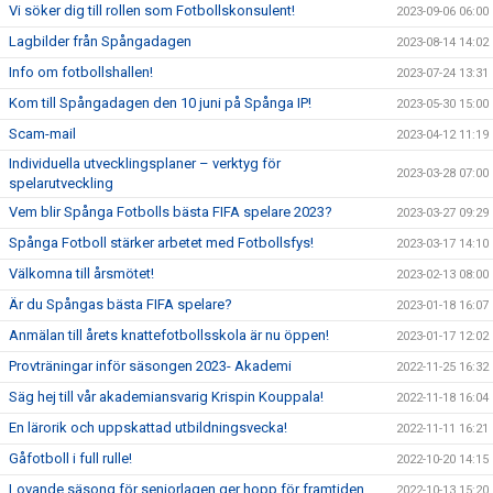
Vi söker dig till rollen som Fotbollskonsulent!
2023-09-06 06:00
Lagbilder från Spångadagen
2023-08-14 14:02
Info om fotbollshallen!
2023-07-24 13:31
Kom till Spångadagen den 10 juni på Spånga IP!
2023-05-30 15:00
Scam-mail
2023-04-12 11:19
Individuella utvecklingsplaner – verktyg för
2023-03-28 07:00
spelarutveckling
Vem blir Spånga Fotbolls bästa FIFA spelare 2023?
2023-03-27 09:29
Spånga Fotboll stärker arbetet med Fotbollsfys!
2023-03-17 14:10
Välkomna till årsmötet!
2023-02-13 08:00
Är du Spångas bästa FIFA spelare?
2023-01-18 16:07
Anmälan till årets knattefotbollsskola är nu öppen!
2023-01-17 12:02
Provträningar inför säsongen 2023- Akademi
2022-11-25 16:32
Säg hej till vår akademiansvarig Krispin Kouppala!
2022-11-18 16:04
En lärorik och uppskattad utbildningsvecka!
2022-11-11 16:21
Gåfotboll i full rulle!
2022-10-20 14:15
Lovande säsong för seniorlagen ger hopp för framtiden
2022-10-13 15:20