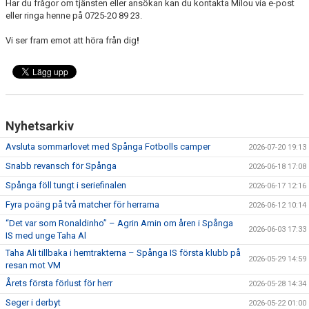
Har du frågor om tjänsten eller ansökan kan du kontakta Milou via e-post
eller ringa henne på 0725-20 89 23.
Vi ser fram emot att höra från dig
!
Nyhetsarkiv
Avsluta sommarlovet med Spånga Fotbolls camper
2026-07-20 19:13
Snabb revansch för Spånga
2026-06-18 17:08
Spånga föll tungt i seriefinalen
2026-06-17 12:16
Fyra poäng på två matcher för herrarna
2026-06-12 10:14
“Det var som Ronaldinho” – Agrin Amin om åren i Spånga
2026-06-03 17:33
IS med unge Taha Al
Taha Ali tillbaka i hemtrakterna – Spånga IS första klubb på
2026-05-29 14:59
resan mot VM
Årets första förlust för herr
2026-05-28 14:34
Seger i derbyt
2026-05-22 01:00