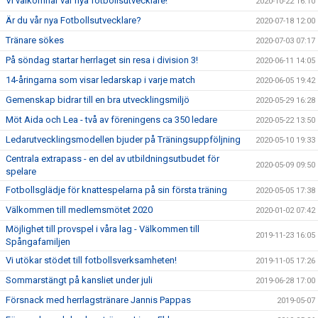
Vi välkomnar vår nya fotbollsutvecklare!
2020-10-22 16:10
Är du vår nya Fotbollsutvecklare?
2020-07-18 12:00
Tränare sökes
2020-07-03 07:17
På söndag startar herrlaget sin resa i division 3!
2020-06-11 14:05
14-åringarna som visar ledarskap i varje match
2020-06-05 19:42
Gemenskap bidrar till en bra utvecklingsmiljö
2020-05-29 16:28
Möt Aida och Lea - två av föreningens ca 350 ledare
2020-05-22 13:50
Ledarutvecklingsmodellen bjuder på Träningsuppföljning
2020-05-10 19:33
Centrala extrapass - en del av utbildningsutbudet för
2020-05-09 09:50
spelare
Fotbollsglädje för knattespelarna på sin första träning
2020-05-05 17:38
Välkommen till medlemsmötet 2020
2020-01-02 07:42
Möjlighet till provspel i våra lag - Välkommen till
2019-11-23 16:05
Spångafamiljen
Vi utökar stödet till fotbollsverksamheten!
2019-11-05 17:26
Sommarstängt på kansliet under juli
2019-06-28 17:00
Försnack med herrlagstränare Jannis Pappas
2019-05-07