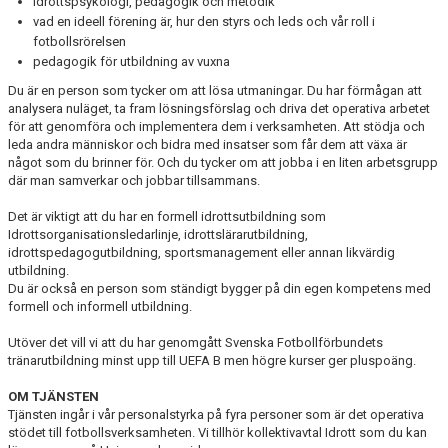
idrottspsykologi, pedagogik och metodik
vad en ideell förening är, hur den styrs och leds och vår roll i
fotbollsrörelsen
pedagogik för utbildning av vuxna
Du är en person som tycker om att lösa utmaningar. Du har förmågan att
analysera nuläget, ta fram lösningsförslag och driva det operativa arbetet
för att genomföra och implementera dem i verksamheten. Att stödja och
leda andra människor och bidra med insatser som får dem att växa är
något som du brinner för. Och du tycker om att jobba i en liten arbetsgrupp
där man samverkar och jobbar tillsammans.
Det är viktigt att du har en formell idrottsutbildning som
Idrottsorganisationsledarlinje, idrottslärarutbildning,
idrottspedagogutbildning, sportsmanagement eller annan likvärdig
utbildning.
Du är också en person som ständigt bygger på din egen kompetens med
formell och informell utbildning.
Utöver det vill vi att du har genomgått Svenska Fotbollförbundets
tränarutbildning minst upp till UEFA B men högre kurser ger pluspoäng.
OM TJÄNSTEN
Tjänsten ingår i vår personalstyrka på fyra personer som är det operativa
stödet till fotbollsverksamheten. Vi tillhör kollektivavtal Idrott som du kan