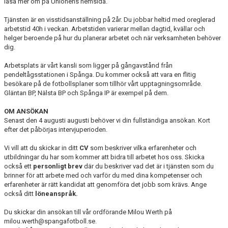
läsa mer om på Unionens hemsida.
Tjänsten är en visstidsanställning på 2år. Du jobbar heltid med oreglerad
arbetstid 40h i veckan. Arbetstiden varierar mellan dagtid, kvällar och
helger beroende på hur du planerar arbetet och när verksamheten behöver
dig.
Arbetsplats är vårt kansli som ligger på gångavstånd från
pendeltågsstationen i Spånga. Du kommer också att vara en flitig
besökare på de fotbollsplaner som tillhör vårt upptagningsområde.
Gläntan BP, Nälsta BP och Spånga IP är exempel på dem.
OM ANSÖKAN
Senast den 4 augusti augusti behöver vi din fullständiga ansökan. Kort
efter det påbörjas intervjuperioden.
Vi vill att du skickar in ditt
CV
som beskriver vilka erfarenheter och
utbildningar du har som kommer att bidra till arbetet hos oss. Skicka
också ett
personligt brev
där du beskriver vad det är i tjänsten som du
brinner för att arbete med och varför du med dina kompetenser och
erfarenheter är rätt kandidat att genomföra det jobb som krävs. Ange
också ditt
löneanspråk.
Du skickar din ansökan till vår ordförande Milou Werth på
milou.werth@spangafotboll.se.