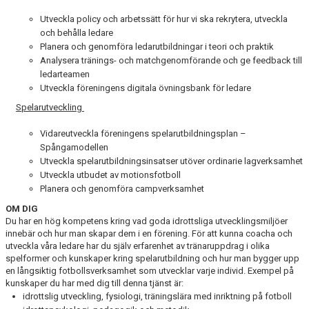
Utveckla policy och arbetssätt för hur vi ska rekrytera, utveckla
och behålla ledare
Planera och genomföra ledarutbildningar i teori och praktik
Analysera tränings- och matchgenomförande och ge feedback till
ledarteamen
Utveckla föreningens digitala övningsbank för ledare
Spelarutveckling
Vidareutveckla föreningens spelarutbildningsplan –
Spångamodellen
Utveckla spelarutbildningsinsatser utöver ordinarie lagverksamhet
Utveckla utbudet av motionsfotboll
Planera och genomföra campverksamhet
OM DIG
Du har en hög kompetens kring vad goda idrottsliga utvecklingsmiljöer
innebär och hur man skapar dem i en förening. För att kunna coacha och
utveckla våra ledare har du själv erfarenhet av tränaruppdrag i olika
spelformer och kunskaper kring spelarutbildning och hur man bygger upp
en långsiktig fotbollsverksamhet som utvecklar varje individ. Exempel på
kunskaper du har med dig till denna tjänst är:
idrottslig utveckling, fysiologi, träningslära med inriktning på fotboll