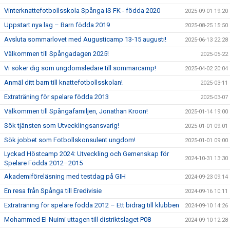
Vinterknattefotbollsskola Spånga IS FK - födda 2020
2025-09-01 19:20
Uppstart nya lag – Barn födda 2019
2025-08-25 15:50
Avsluta sommarlovet med Augusticamp 13-15 augusti!
2025-06-13 22:28
Välkommen till Spångadagen 2025!
2025-05-22
Vi söker dig som ungdomsledare till sommarcamp!
2025-04-02 20:04
Anmäl ditt barn till knattefotbollsskolan!
2025-03-11
Extraträning för spelare födda 2013
2025-03-07
Välkommen till Spångafamiljen, Jonathan Kroon!
2025-01-14 19:00
Sök tjänsten som Utvecklingsansvarig!
2025-01-01 09:01
Sök jobbet som Fotbollskonsulent ungdom!
2025-01-01 09:00
Lyckad Höstcamp 2024: Utveckling och Gemenskap för
2024-10-31 13:30
Spelare Födda 2012–2015
Akademiföreläsning med testdag på GIH
2024-09-23 09:14
En resa från Spånga till Eredivisie
2024-09-16 10:11
Extraträning för spelare födda 2012 – Ett bidrag till klubben
2024-09-10 14:26
Mohammed El-Nuimi uttagen till distriktslaget P08
2024-09-10 12:28