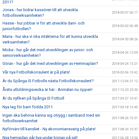
2011?
Jonas - hur bidrar kassören till att utveckla
2018-05-07 06:17
fotbollsverksamheten?
Hasse - hur jobbar vi för att utveckla dam- och
2018-05-02 06:48
juniorfotbollen?
Maria - hur ska vi öka intäkterna för att kunna utveckla
2018-04-30 08:26
verksamheten?
Micke - hur går det med utvecklingen av junior- och
2018-04-26 12:09
seniorverksamheten?
Göran - hur går det med utvecklingen av Hemmaplan?
2018-04-24 13:21
Vår nya Fotbollskonsulent är på plats!
2018-02-06 10:42
Är du Spånga IS Fotbolls nästa Fotbollskonsulent?
2017-12-04 21:12
Årets utbildningsvecka är här - Anmälan nu öppen!
2017-10-23 23:30
Är du nyfiken på Spånga IS Fotboll
2017-09-27 10:47
Nya lag för barn födda 2011
2017-09-18 15:40
Ingen ska behöva känna sig otrygg i samband med sin
2017-08-26 10:31
fotbollsverksamhet
Nyförvärv till kansliet - Ny ekonomiansvarig på plats!
2017-08-24 10:37
Nya hemsidan går live under början på juli!
2017-06-28 13:56