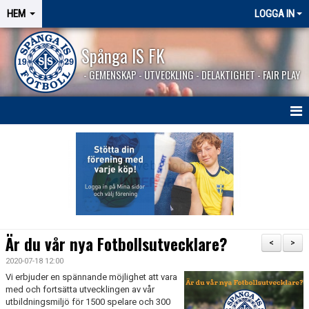
HEM
LOGGA IN
Spånga IS FK
- GEMENSKAP - UTVECKLING - DELAKTIGHET - FAIR PLAY
HEM
SPÅNGASHOP
Är du vår nya Fotbollsutvecklare?
<
>
2020-07-18 12:00
Vi erbjuder en spännande möjlighet att vara
med och fortsätta utvecklingen av vår
utbildningsmiljö för 1500 spelare och 300