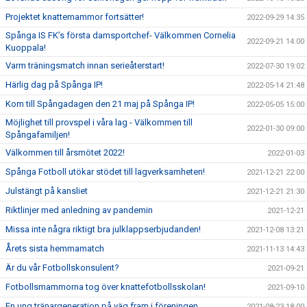
Projektet knattemammor fortsätter!
2022-09-29 14:35
Spånga IS FK’s första damsportchef- Välkommen Cornelia
2022-09-21 14:00
Kuoppala!
Varm träningsmatch innan serieåterstart!
2022-07-30 19:02
Härlig dag på Spånga IP!
2022-05-14 21:48
Kom till Spångadagen den 21 maj på Spånga IP!
2022-05-05 15:00
Möjlighet till provspel i våra lag - Välkommen till
2022-01-30 09:00
Spångafamiljen!
Välkommen till årsmötet 2022!
2022-01-03
Spånga Fotboll utökar stödet till lagverksamheten!
2021-12-21 22:00
Julstängt på kansliet
2021-12-21 21:30
Riktlinjer med anledning av pandemin
2021-12-21
Missa inte några riktigt bra julklappserbjudanden!
2021-12-08 13:21
Årets sista hemmamatch
2021-11-13 14:43
Är du vår Fotbollskonsulent?
2021-09-21
Fotbollsmammorna tog över knattefotbollsskolan!
2021-09-10
En ung tränargeneration på väg fram i föreningen
2021-08-23 18:00