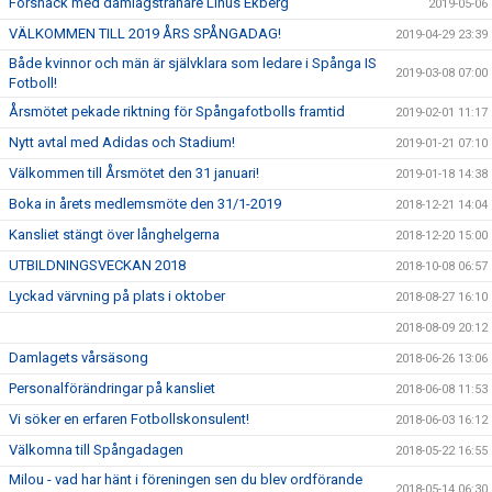
Försnack med damlagstränare Linus Ekberg
2019-05-06
VÄLKOMMEN TILL 2019 ÅRS SPÅNGADAG!
2019-04-29 23:39
Både kvinnor och män är självklara som ledare i Spånga IS
2019-03-08 07:00
Fotboll!
Årsmötet pekade riktning för Spångafotbolls framtid
2019-02-01 11:17
Nytt avtal med Adidas och Stadium!
2019-01-21 07:10
Välkommen till Årsmötet den 31 januari!
2019-01-18 14:38
Boka in årets medlemsmöte den 31/1-2019
2018-12-21 14:04
Kansliet stängt över långhelgerna
2018-12-20 15:00
UTBILDNINGSVECKAN 2018
2018-10-08 06:57
Lyckad värvning på plats i oktober
2018-08-27 16:10
2018-08-09 20:12
Damlagets vårsäsong
2018-06-26 13:06
Personalförändringar på kansliet
2018-06-08 11:53
Vi söker en erfaren Fotbollskonsulent!
2018-06-03 16:12
Välkomna till Spångadagen
2018-05-22 16:55
Milou - vad har hänt i föreningen sen du blev ordförande
2018-05-14 06:30