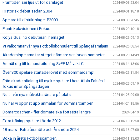
Framtiden ser ljus ut för damlaget
2024-09-08 23:04
Historisk debut sedan 2004
2024-09-01 18:18
Spelare till distriktslaget P2009
2024-08-30 20:45
Plantskolavisionen i Fokus
2024-08-29 10:18
Kolya Gualino debuterar i herrlaget
2024-08-26 09:13
Vi välkomnar vår nya Fotbollskonsulent till Spångafamiljen!
2024-08-26 08:54
Akademispelarna tar steget närmare seniorverksamheten
2024-08-20 14:49
Anmäl dig till tränarutbildning SvFF Målvakt C
2024-08-14 13:06
Över 300 spelare startade lovet med sommarcamp!
2024-06-26 11:54
Från akademitalang till nyckelspelare i herr: Albin Falsén i
2024-05-25 09:19
fokus inför Spångadagen
Nu är vår nya målvaktstränare på plats!
2024-04-25 09:00
Nu har vi öppnat upp anmälan för Sommarcampen
2024-04-24 15:56
Domarcoachen - fler domare ska fortsätta längre
2024-04-19
Extra träning spelare födda 2012
2024-04-10 12:50
18 mars - Extra årsmöte och Årsmöte 2024
2024-03-16 07:00
Boka in årets Fotbollscamper!
2024-03-11 13:03