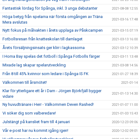
Fantastisk lördag för Spånga, inkl. 3 unga debutanter
2021-08-08 12:55
Höga betyg från spelarna när första omgången av Träna
2021-03-16 17:48
Mera avslutas
Nytt fokus på målvakten i årets upplaga av Påskcampen
2021-03-15 07:19
Fotbollsresan från knatteskolan till damlaget
2021-03-13 16:00
Årets försäljningsinsats ger klirr i lagkassorna
2021-03-12 10:39
I Homa Bay spelas det fotboll i Spånga Fotbolls färger
2021-03-11 13:48
Mixade lag skapar spelarutveckling
2021-03-08 14:56
Från 8 till 45% kvinnor som ledare i Spånga IS FK
2021-01-27 18:39
Välkommen till årsmötet!
2021-01-14
Klar för ytterligare ett år i Dam - Jörgen Björkfjäll bygger
2021-01-13 14:30
vidare
Ny huvudtränare i Herr - Välkommen Deven Rashed!
2021-01-07 11:00
Vi söker dig som valberedare!
2021-01-03 15:43
Julstängt på kansliet fram till 4 januari
2020-12-23 09:06
Vår e-post har nu kommit igång igen!
2020-12-02 09:01