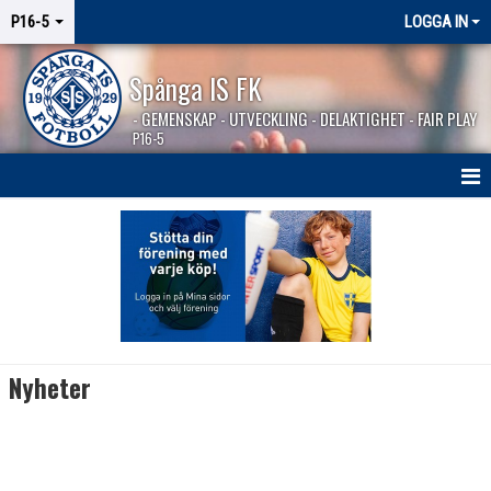
P16-5
LOGGA IN
Spånga IS FK
- GEMENSKAP - UTVECKLING - DELAKTIGHET - FAIR PLAY
P16-5
HEM
NYHETER
KALENDER
MATCHER
Nyheter
KONTAKT