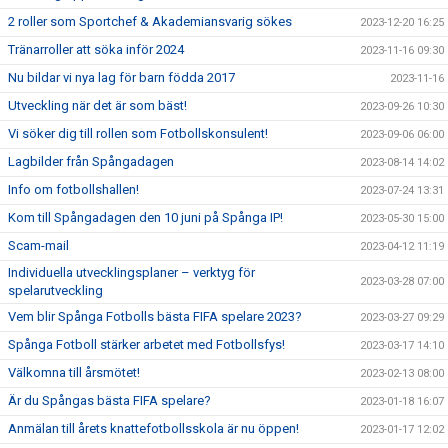
2 roller som Sportchef & Akademiansvarig sökes
2023-12-20 16:25
Tränarroller att söka inför 2024
2023-11-16 09:30
Nu bildar vi nya lag för barn födda 2017
2023-11-16
Utveckling när det är som bäst!
2023-09-26 10:30
Vi söker dig till rollen som Fotbollskonsulent!
2023-09-06 06:00
Lagbilder från Spångadagen
2023-08-14 14:02
Info om fotbollshallen!
2023-07-24 13:31
Kom till Spångadagen den 10 juni på Spånga IP!
2023-05-30 15:00
Scam-mail
2023-04-12 11:19
Individuella utvecklingsplaner – verktyg för
2023-03-28 07:00
spelarutveckling
Vem blir Spånga Fotbolls bästa FIFA spelare 2023?
2023-03-27 09:29
Spånga Fotboll stärker arbetet med Fotbollsfys!
2023-03-17 14:10
Välkomna till årsmötet!
2023-02-13 08:00
Är du Spångas bästa FIFA spelare?
2023-01-18 16:07
Anmälan till årets knattefotbollsskola är nu öppen!
2023-01-17 12:02