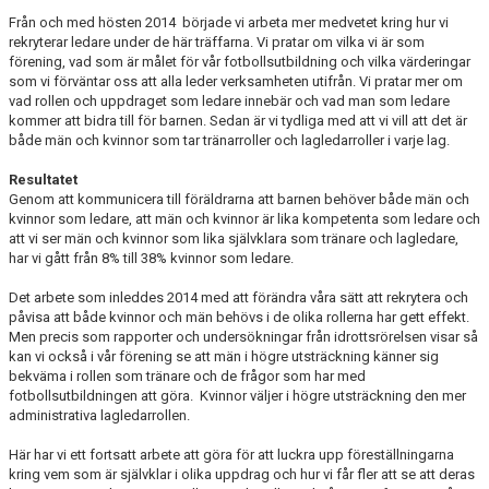
Från och med hösten 2014 började vi arbeta mer medvetet kring hur vi
rekryterar ledare under de här träffarna. Vi pratar om vilka vi är som
förening, vad som är målet för vår fotbollsutbildning och vilka värderingar
som vi förväntar oss att alla leder verksamheten utifrån. Vi pratar mer om
vad rollen och uppdraget som ledare innebär och vad man som ledare
kommer att bidra till för barnen. Sedan är vi tydliga med att vi vill att det är
både män och kvinnor som tar tränarroller och lagledarroller i varje lag.
Resultatet
Genom att kommunicera till föräldrarna att barnen behöver både män och
kvinnor som ledare, att män och kvinnor är lika kompetenta som ledare och
att vi ser män och kvinnor som lika självklara som tränare och lagledare,
har vi gått från 8% till 38% kvinnor som ledare.
Det arbete som inleddes 2014 med att förändra våra sätt att rekrytera och
påvisa att både kvinnor och män behövs i de olika rollerna har gett effekt.
Men precis som rapporter och undersökningar från idrottsrörelsen visar så
kan vi också i vår förening se att män i högre utsträckning känner sig
bekväma i rollen som tränare och de frågor som har med
fotbollsutbildningen att göra. Kvinnor väljer i högre utsträckning den mer
administrativa lagledarrollen.
Här har vi ett fortsatt arbete att göra för att luckra upp föreställningarna
kring vem som är självklar i olika uppdrag och hur vi får fler att se att deras