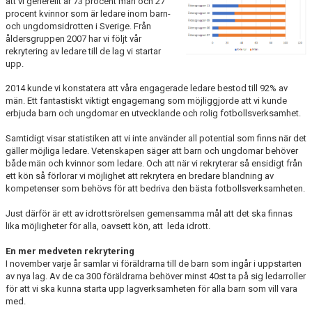
att vi generellt är 73 procent män och 27
procent kvinnor som är ledare inom barn-
och ungdomsidrotten i Sverige. Från
åldersgruppen 2007 har vi följt vår
rekrytering av ledare till de lag vi startar
upp.
2014 kunde vi konstatera att våra engagerade ledare bestod till 92% av
män. Ett fantastiskt viktigt engagemang som möjliggjorde att vi kunde
erbjuda barn och ungdomar en utvecklande och rolig fotbollsverksamhet.
Samtidigt visar statistiken att vi inte använder all potential som finns när det
gäller möjliga ledare. Vetenskapen säger att barn och ungdomar behöver
både män och kvinnor som ledare. Och att när vi rekryterar så ensidigt från
ett kön så förlorar vi möjlighet att rekrytera en bredare blandning av
kompetenser som behövs för att bedriva den bästa fotbollsverksamheten.
Just därför är ett av idrottsrörelsen gemensamma mål att det ska finnas
lika möjligheter för alla, oavsett kön, att leda idrott.
En mer medveten rekrytering
I november varje år samlar vi föräldrarna till de barn som ingår i uppstarten
av nya lag. Av de ca 300 föräldrarna behöver minst 40st ta på sig ledarroller
för att vi ska kunna starta upp lagverksamheten för alla barn som vill vara
med.