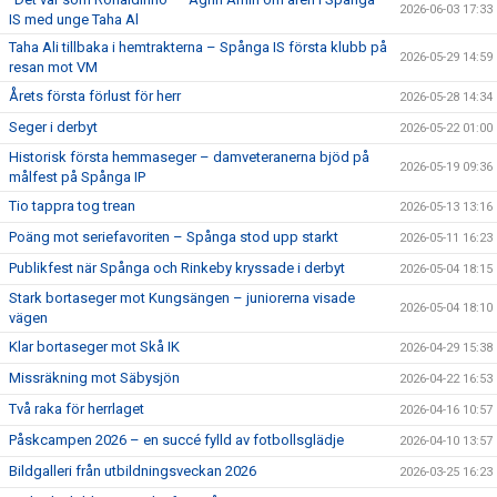
2026-06-03 17:33
IS med unge Taha Al
Taha Ali tillbaka i hemtrakterna – Spånga IS första klubb på
2026-05-29 14:59
resan mot VM
Årets första förlust för herr
2026-05-28 14:34
Seger i derbyt
2026-05-22 01:00
Historisk första hemmaseger – damveteranerna bjöd på
2026-05-19 09:36
målfest på Spånga IP
Tio tappra tog trean
2026-05-13 13:16
Poäng mot seriefavoriten – Spånga stod upp starkt
2026-05-11 16:23
Publikfest när Spånga och Rinkeby kryssade i derbyt
2026-05-04 18:15
Stark bortaseger mot Kungsängen – juniorerna visade
2026-05-04 18:10
vägen
Klar bortaseger mot Skå IK
2026-04-29 15:38
Missräkning mot Säbysjön
2026-04-22 16:53
Två raka för herrlaget
2026-04-16 10:57
Påskcampen 2026 – en succé fylld av fotbollsglädje
2026-04-10 13:57
Bildgalleri från utbildningsveckan 2026
2026-03-25 16:23