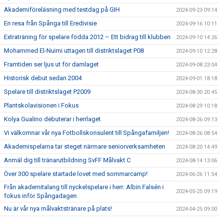
Akademiföreläsning med testdag på GIH
2024-09-23 09:14
En resa från Spånga till Eredivisie
2024-09-16 10:11
Extraträning för spelare födda 2012 – Ett bidrag till klubben
2024-09-10 14:26
Mohammed El-Nuimi uttagen till distriktslaget P08
2024-09-10 12:28
Framtiden ser ljus ut för damlaget
2024-09-08 23:04
Historisk debut sedan 2004
2024-09-01 18:18
Spelare till distriktslaget P2009
2024-08-30 20:45
Plantskolavisionen i Fokus
2024-08-29 10:18
Kolya Gualino debuterar i herrlaget
2024-08-26 09:13
Vi välkomnar vår nya Fotbollskonsulent till Spångafamiljen!
2024-08-26 08:54
Akademispelarna tar steget närmare seniorverksamheten
2024-08-20 14:49
Anmäl dig till tränarutbildning SvFF Målvakt C
2024-08-14 13:06
Över 300 spelare startade lovet med sommarcamp!
2024-06-26 11:54
Från akademitalang till nyckelspelare i herr: Albin Falsén i
2024-05-25 09:19
fokus inför Spångadagen
Nu är vår nya målvaktstränare på plats!
2024-04-25 09:00