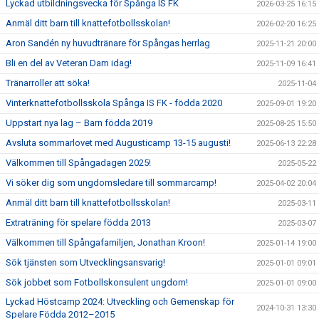
Lyckad utbildningsvecka för Spånga IS FK
2026-03-25 16:15
Anmäl ditt barn till knattefotbollsskolan!
2026-02-20 16:25
Aron Sandén ny huvudtränare för Spångas herrlag
2025-11-21 20:00
Bli en del av Veteran Dam idag!
2025-11-09 16:41
Tränarroller att söka!
2025-11-04
Vinterknattefotbollsskola Spånga IS FK - födda 2020
2025-09-01 19:20
Uppstart nya lag – Barn födda 2019
2025-08-25 15:50
Avsluta sommarlovet med Augusticamp 13-15 augusti!
2025-06-13 22:28
Välkommen till Spångadagen 2025!
2025-05-22
Vi söker dig som ungdomsledare till sommarcamp!
2025-04-02 20:04
Anmäl ditt barn till knattefotbollsskolan!
2025-03-11
Extraträning för spelare födda 2013
2025-03-07
Välkommen till Spångafamiljen, Jonathan Kroon!
2025-01-14 19:00
Sök tjänsten som Utvecklingsansvarig!
2025-01-01 09:01
Sök jobbet som Fotbollskonsulent ungdom!
2025-01-01 09:00
Lyckad Höstcamp 2024: Utveckling och Gemenskap för
2024-10-31 13:30
Spelare Födda 2012–2015