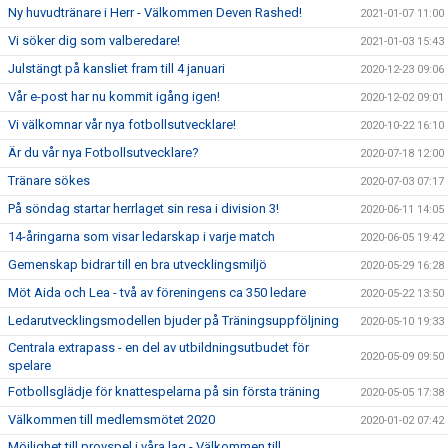
Ny huvudtränare i Herr - Välkommen Deven Rashed!
2021-01-07 11:00
Vi söker dig som valberedare!
2021-01-03 15:43
Julstängt på kansliet fram till 4 januari
2020-12-23 09:06
Vår e-post har nu kommit igång igen!
2020-12-02 09:01
Vi välkomnar vår nya fotbollsutvecklare!
2020-10-22 16:10
Är du vår nya Fotbollsutvecklare?
2020-07-18 12:00
Tränare sökes
2020-07-03 07:17
På söndag startar herrlaget sin resa i division 3!
2020-06-11 14:05
14-åringarna som visar ledarskap i varje match
2020-06-05 19:42
Gemenskap bidrar till en bra utvecklingsmiljö
2020-05-29 16:28
Möt Aida och Lea - två av föreningens ca 350 ledare
2020-05-22 13:50
Ledarutvecklingsmodellen bjuder på Träningsuppföljning
2020-05-10 19:33
Centrala extrapass - en del av utbildningsutbudet för
2020-05-09 09:50
spelare
Fotbollsglädje för knattespelarna på sin första träning
2020-05-05 17:38
Välkommen till medlemsmötet 2020
2020-01-02 07:42
Möjlighet till provspel i våra lag - Välkommen till