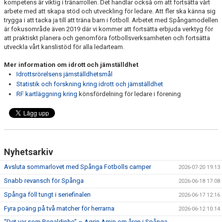
kompetens är viktig i tränarrollen. Det handlar också om att fortsätta vårt
arbete med att skapa stöd och utveckling för ledare. Att fler ska känna sig
trygga i att tacka ja till att träna barn i fotboll. Arbetet med Spångamodellen
är fokusområde även 2019 där vi kommer att fortsätta erbjuda verktyg för
att praktiskt planera och genomföra fotbollsverksamheten och fortsätta
utveckla vårt kanslistöd för alla ledarteam.
Mer information om idrott och jämställdhet
Idrottsrörelsens jämställdhetsmål
Statistik och forskning kring idrott och jämställdhet
RF kartläggning kring
könsfördelning för ledare i förening
Nyhetsarkiv
Avsluta sommarlovet med Spånga Fotbolls camper
2026-07-20 19:13
Snabb revansch för Spånga
2026-06-18 17:08
Spånga föll tungt i seriefinalen
2026-06-17 12:16
Fyra poäng på två matcher för herrarna
2026-06-12 10:14
“Det var som Ronaldinho” – Agrin Amin om åren i Spånga