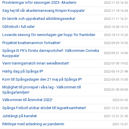
Provträningar inför säsongen 2023- Akademi
2022-11-25 16:32
Säg hej till vår akademiansvarig Krispin Kouppala!
2022-11-18 16:04
En lärorik och uppskattad utbildningsvecka!
2022-11-11 16:21
Gåfotboll i full rulle!
2022-10-20 14:15
Lovande säsong för seniorlagen ger hopp för framtiden
2022-10-13 15:20
Projektet knattemammor fortsätter!
2022-09-29 14:35
Spånga IS FK’s första damsportchef- Välkommen Cornelia
2022-09-21 14:00
Kuoppala!
Varm träningsmatch innan serieåterstart!
2022-07-30 19:02
Härlig dag på Spånga IP!
2022-05-14 21:48
Kom till Spångadagen den 21 maj på Spånga IP!
2022-05-05 15:00
Möjlighet till provspel i våra lag - Välkommen till
2022-01-30 09:00
Spångafamiljen!
Välkommen till årsmötet 2022!
2022-01-03
Spånga Fotboll utökar stödet till lagverksamheten!
2021-12-21 22:00
Julstängt på kansliet
2021-12-21 21:30
Riktlinjer med anledning av pandemin
2021-12-21