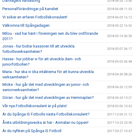
Damlagets vårsäsong
2018-06-26 13:06
Personalförändringar på kansliet
2018-06-08 11:53
Vi söker en erfaren Fotbollskonsulent!
2018-06-03 16:12
Välkomna till Spångadagen
2018-05-22 16:55
Milou - vad har hänt i föreningen sen du blev ordförande
2018-05-14 06:30
2011?
Jonas - hur bidrar kassören till att utveckla
2018-05-07 06:17
fotbollsverksamheten?
Hasse - hur jobbar vi för att utveckla dam- och
2018-05-02 06:48
juniorfotbollen?
Maria - hur ska vi öka intäkterna för att kunna utveckla
2018-04-30 08:26
verksamheten?
Micke - hur går det med utvecklingen av junior- och
2018-04-26 12:09
seniorverksamheten?
Göran - hur går det med utvecklingen av Hemmaplan?
2018-04-24 13:21
Vår nya Fotbollskonsulent är på plats!
2018-02-06 10:42
Är du Spånga IS Fotbolls nästa Fotbollskonsulent?
2017-12-04 21:12
Årets utbildningsvecka är här - Anmälan nu öppen!
2017-10-23 23:30
Är du nyfiken på Spånga IS Fotboll
2017-09-27 10:47