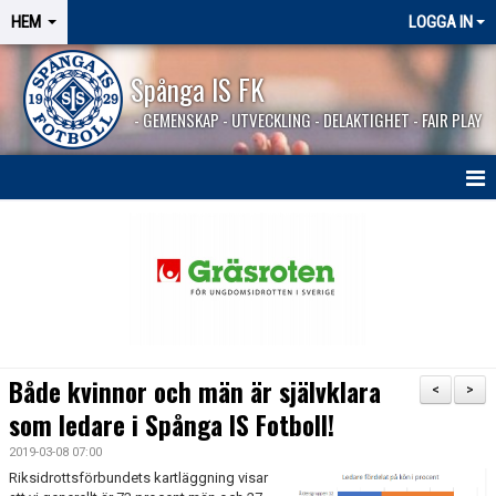
HEM
LOGGA IN
Spånga IS FK
- GEMENSKAP - UTVECKLING - DELAKTIGHET - FAIR PLAY
HEM
SPÅNGASHOP
Både kvinnor och män är självklara
<
>
som ledare i Spånga IS Fotboll!
2019-03-08 07:00
Riksidrottsförbundets kartläggning visar