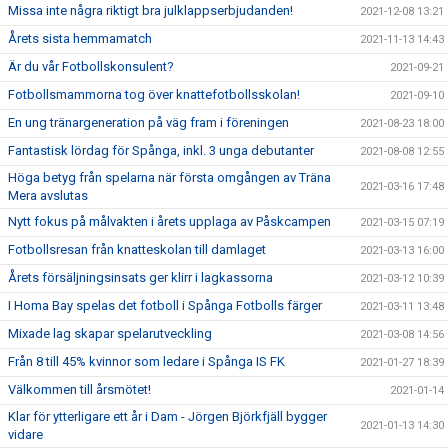
Missa inte några riktigt bra julklappserbjudanden!
2021-12-08 13:21
Årets sista hemmamatch
2021-11-13 14:43
Är du vår Fotbollskonsulent?
2021-09-21
Fotbollsmammorna tog över knattefotbollsskolan!
2021-09-10
En ung tränargeneration på väg fram i föreningen
2021-08-23 18:00
Fantastisk lördag för Spånga, inkl. 3 unga debutanter
2021-08-08 12:55
Höga betyg från spelarna när första omgången av Träna
2021-03-16 17:48
Mera avslutas
Nytt fokus på målvakten i årets upplaga av Påskcampen
2021-03-15 07:19
Fotbollsresan från knatteskolan till damlaget
2021-03-13 16:00
Årets försäljningsinsats ger klirr i lagkassorna
2021-03-12 10:39
I Homa Bay spelas det fotboll i Spånga Fotbolls färger
2021-03-11 13:48
Mixade lag skapar spelarutveckling
2021-03-08 14:56
Från 8 till 45% kvinnor som ledare i Spånga IS FK
2021-01-27 18:39
Välkommen till årsmötet!
2021-01-14
Klar för ytterligare ett år i Dam - Jörgen Björkfjäll bygger
2021-01-13 14:30
vidare