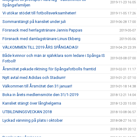
2019-11-23 16:05
Spångafamiljen
Vi utökar stödet till fotbollsverksamheten!
2019-11-05 17:26
Sommarstängt på kansliet under juli
2019-06-28 17:00
Försnack med herrlagstränare Jannis Pappas
2019-05-07
Försnack med damlagstränare Linus Ekberg
2019-05-06
VÄLKOMMEN TILL 2019 ÅRS SPÅNGADAG!
2019-04-29 23:39
Både kvinnor och män är självklara som ledare i Spånga IS
2019-03-08 07:00
Fotboll!
Årsmötet pekade riktning för Spångafotbolls framtid
2019-02-01 11:17
Nytt avtal med Adidas och Stadium!
2019-01-21 07:10
Välkommen till Årsmötet den 31 januari!
2019-01-18 14:38
Boka in årets medlemsmöte den 31/1-2019
2018-12-21 14:04
Kansliet stängt över långhelgerna
2018-12-20 15:00
UTBILDNINGSVECKAN 2018
2018-10-08 06:57
Lyckad värvning på plats i oktober
2018-08-27 16:10
2018-08-09 20:12