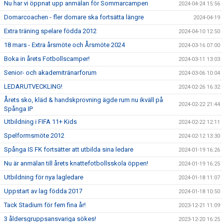
Nu har vi öppnat upp anmälan för Sommarcampen
2024-04-24 15:56
Domarcoachen - fler domare ska fortsätta längre
2024-04-19
Extra träning spelare födda 2012
2024-04-10 12:50
18 mars - Extra årsmöte och Årsmöte 2024
2024-03-16 07:00
Boka in årets Fotbollscamper!
2024-03-11 13:03
Senior- och akademitränarforum
2024-03-06 10:04
LEDARUTVECKLING!
2024-02-26 16:32
Årets sko, kläd & handskprovning ägde rum nu ikväll på
2024-02-22 21:44
Spånga IP
Utbildning i FIFA 11+ Kids
2024-02-22 12:11
Spelformsmöte 2012
2024-02-12 13:30
Spånga IS FK fortsätter att utbilda sina ledare
2024-01-19 16:26
Nu är anmälan till årets knattefotbollsskola öppen!
2024-01-19 16:25
Utbildning för nya lagledare
2024-01-18 11:07
Uppstart av lag födda 2017
2024-01-18 10:50
Tack Stadium för fem fina år!
2023-12-21 11:09
3 åldersgruppsansvariga sökes!
2023-12-20 16:25