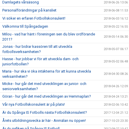
Damlagets vårsäsong
2018-06-26 13:06
Personalförändringar på kansliet
2018-06-08 11:53
Vi söker en erfaren Fotbollskonsulent!
2018-06-03 16:12
Välkomna till Spångadagen
2018-05-22 16:55
Milou - vad har hänt i föreningen sen du blev ordförande
2018-05-14 06:30
2011?
Jonas - hur bidrar kassören till att utveckla
2018-05-07 06:17
fotbollsverksamheten?
Hasse - hur jobbar vi för att utveckla dam- och
2018-05-02 06:48
juniorfotbollen?
Maria - hur ska vi öka intäkterna för att kunna utveckla
2018-04-30 08:26
verksamheten?
Micke - hur går det med utvecklingen av junior- och
2018-04-26 12:09
seniorverksamheten?
Göran - hur går det med utvecklingen av Hemmaplan?
2018-04-24 13:21
Vår nya Fotbollskonsulent är på plats!
2018-02-06 10:42
Är du Spånga IS Fotbolls nästa Fotbollskonsulent?
2017-12-04 21:12
Årets utbildningsvecka är här - Anmälan nu öppen!
2017-10-23 23:30
Är du nyfiken på Spånga IS Fotboll
2017-09-27 10:47