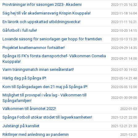
Provträningar inför säsongen 2023- Akademi
2022-11-25 16:32
Säg hej till vår akademiansvarig Krispin Kouppala!
2022-11-18 16:04
En lärorik och uppskattad utbildningsvecka!
2022-11-11 16:21
Gåfotboll i full rulle!
2022-10-20 14:15
Lovande säsong för seniorlagen ger hopp för framtiden
2022-10-13 15:20
Projektet knattemammor fortsätter!
2022-09-29 14:35
Spånga IS FK’s första damsportchef- Välkommen Cornelia
2022-09-21 14:00
Kuoppala!
Varm träningsmatch innan serieåterstart!
2022-07-30 19:02
Härlig dag på Spånga IP!
2022-05-14 21:48
Kom till Spångadagen den 21 maj på Spånga IP!
2022-05-05 15:00
Möjlighet till provspel i våra lag - Välkommen till
2022-01-30 09:00
Spångafamiljen!
Välkommen till årsmötet 2022!
2022-01-03
Spånga Fotboll utökar stödet till lagverksamheten!
2021-12-21 22:00
Julstängt på kansliet
2021-12-21 21:30
Riktlinjer med anledning av pandemin
2021-12-21