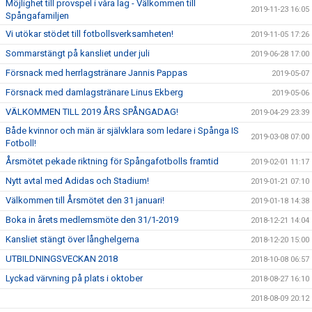
Möjlighet till provspel i våra lag - Välkommen till
2019-11-23 16:05
Spångafamiljen
Vi utökar stödet till fotbollsverksamheten!
2019-11-05 17:26
Sommarstängt på kansliet under juli
2019-06-28 17:00
Försnack med herrlagstränare Jannis Pappas
2019-05-07
Försnack med damlagstränare Linus Ekberg
2019-05-06
VÄLKOMMEN TILL 2019 ÅRS SPÅNGADAG!
2019-04-29 23:39
Både kvinnor och män är självklara som ledare i Spånga IS
2019-03-08 07:00
Fotboll!
Årsmötet pekade riktning för Spångafotbolls framtid
2019-02-01 11:17
Nytt avtal med Adidas och Stadium!
2019-01-21 07:10
Välkommen till Årsmötet den 31 januari!
2019-01-18 14:38
Boka in årets medlemsmöte den 31/1-2019
2018-12-21 14:04
Kansliet stängt över långhelgerna
2018-12-20 15:00
UTBILDNINGSVECKAN 2018
2018-10-08 06:57
Lyckad värvning på plats i oktober
2018-08-27 16:10
2018-08-09 20:12