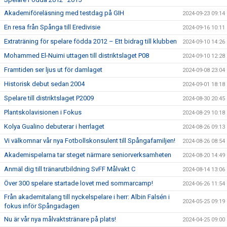
Akademiföreläsning med testdag på GIH
2024-09-23 09:14
En resa från Spånga till Eredivisie
2024-09-16 10:11
Extraträning för spelare födda 2012 – Ett bidrag till klubben
2024-09-10 14:26
Mohammed El-Nuimi uttagen till distriktslaget P08
2024-09-10 12:28
Framtiden ser ljus ut för damlaget
2024-09-08 23:04
Historisk debut sedan 2004
2024-09-01 18:18
Spelare till distriktslaget P2009
2024-08-30 20:45
Plantskolavisionen i Fokus
2024-08-29 10:18
Kolya Gualino debuterar i herrlaget
2024-08-26 09:13
Vi välkomnar vår nya Fotbollskonsulent till Spångafamiljen!
2024-08-26 08:54
Akademispelarna tar steget närmare seniorverksamheten
2024-08-20 14:49
Anmäl dig till tränarutbildning SvFF Målvakt C
2024-08-14 13:06
Över 300 spelare startade lovet med sommarcamp!
2024-06-26 11:54
Från akademitalang till nyckelspelare i herr: Albin Falsén i
2024-05-25 09:19
fokus inför Spångadagen
Nu är vår nya målvaktstränare på plats!
2024-04-25 09:00