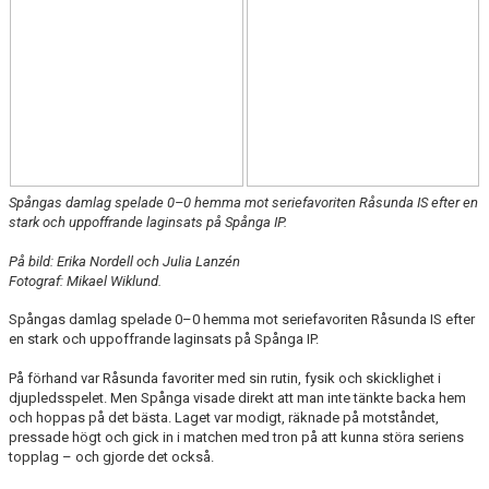
Spångas damlag spelade 0–0 hemma mot seriefavoriten Råsunda IS efter en
stark och uppoffrande laginsats på Spånga IP.
På bild: Erika Nordell och Julia Lanzén
Fotograf: Mikael Wiklund.
Spångas damlag spelade 0–0 hemma mot seriefavoriten Råsunda IS efter
en stark och uppoffrande laginsats på Spånga IP.
På förhand var Råsunda favoriter med sin rutin, fysik och skicklighet i
djupledsspelet. Men Spånga visade direkt att man inte tänkte backa hem
och hoppas på det bästa. Laget var modigt, räknade på motståndet,
pressade högt och gick in i matchen med tron på att kunna störa seriens
topplag – och gjorde det också.