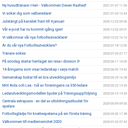
Ny huvudtränare i Herr - Välkommen Deven Rashed!
2021-01-07 11:00
Vi söker dig som valberedare!
2021-01-03 15:43
Julstängt på kansliet fram till 4 januari
2020-12-23 09:06
Vår e-post har nu kommit igång igen!
2020-12-02 09:01
Vi välkomnar vår nya fotbollsutvecklare!
2020-10-22 16:10
Är du vår nya Fotbollsutvecklare?
2020-07-18 12:00
Tränare sökes
2020-07-03 07:17
På söndag startar herrlaget sin resa i division 3!
2020-06-11 14:05
14-åringarna som visar ledarskap i varje match
2020-06-05 19:42
Gemenskap bidrar till en bra utvecklingsmiljö
2020-05-29 16:28
Möt Aida och Lea - två av föreningens ca 350 ledare
2020-05-22 13:50
Ledarutvecklingsmodellen bjuder på Träningsuppföljning
2020-05-10 19:33
Centrala extrapass - en del av utbildningsutbudet för
2020-05-09 09:50
spelare
Fotbollsglädje för knattespelarna på sin första träning
2020-05-05 17:38
Välkommen till medlemsmötet 2020
2020-01-02 07:42