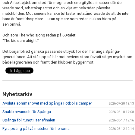
och Alice Lejdeborn stod för mogna och energifyllda insatser där de
visade mod, arbetskapacitet och en vilja att hela tiden påverka
matchbilden. Mot seriens kanske tuffaste motstånd visade de att de inte
bara är framtidsspelare – utan spelare som redan nu kan bidra på
seniornivå.
Och som The Who sjöng redan på 60-talet:
“The kids are alright.”
Det börjar bli ett ganska passande uttryck för den här unga Spånga-
generationen. Att stå upp så här mot seriens stora favorit säger mycket om
både lagmoralen och framtiden klubben bygger mot.
Nyhetsarkiv
Avsluta sommarlovet med Spånga Fotbolls camper
2026-07-20 19:13
Snabb revansch för Spånga
2026-06-18 17:08
Spånga föll tungt i seriefinalen
2026-06-17 12:16
Fyra poäng på två matcher för herrarna
2026-06-12 10:14