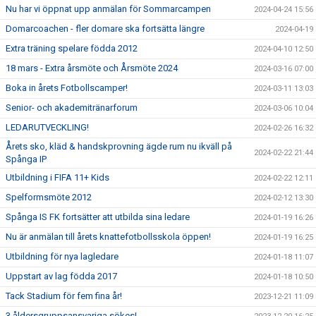
Nu har vi öppnat upp anmälan för Sommarcampen
2024-04-24 15:56
Domarcoachen - fler domare ska fortsätta längre
2024-04-19
Extra träning spelare födda 2012
2024-04-10 12:50
18 mars - Extra årsmöte och Årsmöte 2024
2024-03-16 07:00
Boka in årets Fotbollscamper!
2024-03-11 13:03
Senior- och akademitränarforum
2024-03-06 10:04
LEDARUTVECKLING!
2024-02-26 16:32
Årets sko, kläd & handskprovning ägde rum nu ikväll på
2024-02-22 21:44
Spånga IP
Utbildning i FIFA 11+ Kids
2024-02-22 12:11
Spelformsmöte 2012
2024-02-12 13:30
Spånga IS FK fortsätter att utbilda sina ledare
2024-01-19 16:26
Nu är anmälan till årets knattefotbollsskola öppen!
2024-01-19 16:25
Utbildning för nya lagledare
2024-01-18 11:07
Uppstart av lag födda 2017
2024-01-18 10:50
Tack Stadium för fem fina år!
2023-12-21 11:09
3 åldersgruppsansvariga sökes!