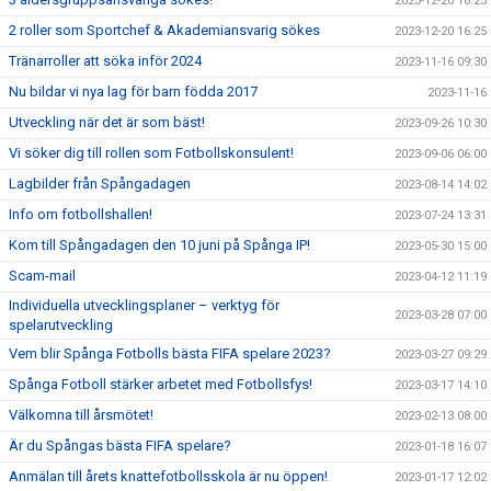
2023-12-20 16:25
2 roller som Sportchef & Akademiansvarig sökes
2023-12-20 16:25
Tränarroller att söka inför 2024
2023-11-16 09:30
Nu bildar vi nya lag för barn födda 2017
2023-11-16
Utveckling när det är som bäst!
2023-09-26 10:30
Vi söker dig till rollen som Fotbollskonsulent!
2023-09-06 06:00
Lagbilder från Spångadagen
2023-08-14 14:02
Info om fotbollshallen!
2023-07-24 13:31
Kom till Spångadagen den 10 juni på Spånga IP!
2023-05-30 15:00
Scam-mail
2023-04-12 11:19
Individuella utvecklingsplaner – verktyg för
2023-03-28 07:00
spelarutveckling
Vem blir Spånga Fotbolls bästa FIFA spelare 2023?
2023-03-27 09:29
Spånga Fotboll stärker arbetet med Fotbollsfys!
2023-03-17 14:10
Välkomna till årsmötet!
2023-02-13 08:00
Är du Spångas bästa FIFA spelare?
2023-01-18 16:07
Anmälan till årets knattefotbollsskola är nu öppen!
2023-01-17 12:02