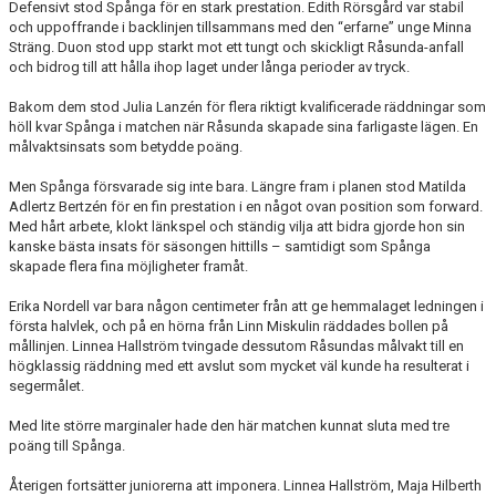
Defensivt stod Spånga för en stark prestation. Edith Rörsgård var stabil
och uppoffrande i backlinjen tillsammans med den “erfarne” unge Minna
Sträng. Duon stod upp starkt mot ett tungt och skickligt Råsunda-anfall
och bidrog till att hålla ihop laget under långa perioder av tryck.
Bakom dem stod Julia Lanzén för flera riktigt kvalificerade räddningar som
höll kvar Spånga i matchen när Råsunda skapade sina farligaste lägen. En
målvaktsinsats som betydde poäng.
Men Spånga försvarade sig inte bara. Längre fram i planen stod Matilda
Adlertz Bertzén för en fin prestation i en något ovan position som forward.
Med hårt arbete, klokt länkspel och ständig vilja att bidra gjorde hon sin
kanske bästa insats för säsongen hittills – samtidigt som Spånga
skapade flera fina möjligheter framåt.
Erika Nordell var bara någon centimeter från att ge hemmalaget ledningen i
första halvlek, och på en hörna från Linn Miskulin räddades bollen på
mållinjen. Linnea Hallström tvingade dessutom Råsundas målvakt till en
högklassig räddning med ett avslut som mycket väl kunde ha resulterat i
segermålet.
Med lite större marginaler hade den här matchen kunnat sluta med tre
poäng till Spånga.
Återigen fortsätter juniorerna att imponera. Linnea Hallström, Maja Hilberth