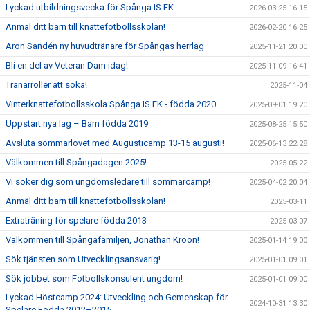
Lyckad utbildningsvecka för Spånga IS FK
2026-03-25 16:15
Anmäl ditt barn till knattefotbollsskolan!
2026-02-20 16:25
Aron Sandén ny huvudtränare för Spångas herrlag
2025-11-21 20:00
Bli en del av Veteran Dam idag!
2025-11-09 16:41
Tränarroller att söka!
2025-11-04
Vinterknattefotbollsskola Spånga IS FK - födda 2020
2025-09-01 19:20
Uppstart nya lag – Barn födda 2019
2025-08-25 15:50
Avsluta sommarlovet med Augusticamp 13-15 augusti!
2025-06-13 22:28
Välkommen till Spångadagen 2025!
2025-05-22
Vi söker dig som ungdomsledare till sommarcamp!
2025-04-02 20:04
Anmäl ditt barn till knattefotbollsskolan!
2025-03-11
Extraträning för spelare födda 2013
2025-03-07
Välkommen till Spångafamiljen, Jonathan Kroon!
2025-01-14 19:00
Sök tjänsten som Utvecklingsansvarig!
2025-01-01 09:01
Sök jobbet som Fotbollskonsulent ungdom!
2025-01-01 09:00
Lyckad Höstcamp 2024: Utveckling och Gemenskap för
2024-10-31 13:30
Spelare Födda 2012–2015