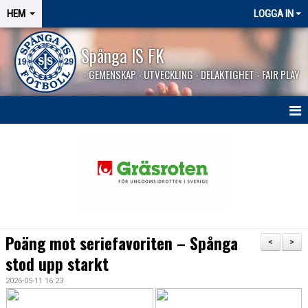
HEM
LOGGA IN
Spånga IS FK
- GEMENSKAP - UTVECKLING - DELAKTIGHET - FAIR PLAY
HEM
SPÅNGASHOP
Poäng mot seriefavoriten – Spånga
<
>
stod upp starkt
2026-05-11 16:23