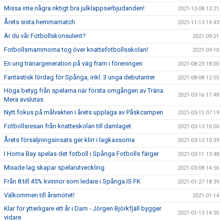
Missa inte några riktigt bra julklappserbjudanden!
2021-12-08 13:21
Årets sista hemmamatch
2021-11-13 14:43
Är du vår Fotbollskonsulent?
2021-09-21
Fotbollsmammorna tog över knattefotbollsskolan!
2021-09-10
En ung tränargeneration på väg fram i föreningen
2021-08-23 18:00
Fantastisk lördag för Spånga, inkl. 3 unga debutanter
2021-08-08 12:55
Höga betyg från spelarna när första omgången av Träna
2021-03-16 17:48
Mera avslutas
Nytt fokus på målvakten i årets upplaga av Påskcampen
2021-03-15 07:19
Fotbollsresan från knatteskolan till damlaget
2021-03-13 16:00
Årets försäljningsinsats ger klirr i lagkassorna
2021-03-12 10:39
I Homa Bay spelas det fotboll i Spånga Fotbolls färger
2021-03-11 13:48
Mixade lag skapar spelarutveckling
2021-03-08 14:56
Från 8 till 45% kvinnor som ledare i Spånga IS FK
2021-01-27 18:39
Välkommen till årsmötet!
2021-01-14
Klar för ytterligare ett år i Dam - Jörgen Björkfjäll bygger
2021-01-13 14:30
vidare