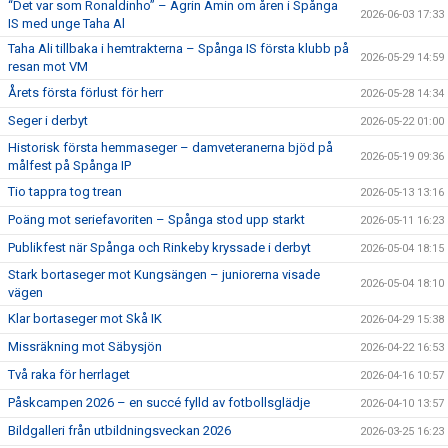
“Det var som Ronaldinho” – Agrin Amin om åren i Spånga
2026-06-03 17:33
IS med unge Taha Al
Taha Ali tillbaka i hemtrakterna – Spånga IS första klubb på
2026-05-29 14:59
resan mot VM
Årets första förlust för herr
2026-05-28 14:34
Seger i derbyt
2026-05-22 01:00
Historisk första hemmaseger – damveteranerna bjöd på
2026-05-19 09:36
målfest på Spånga IP
Tio tappra tog trean
2026-05-13 13:16
Poäng mot seriefavoriten – Spånga stod upp starkt
2026-05-11 16:23
Publikfest när Spånga och Rinkeby kryssade i derbyt
2026-05-04 18:15
Stark bortaseger mot Kungsängen – juniorerna visade
2026-05-04 18:10
vägen
Klar bortaseger mot Skå IK
2026-04-29 15:38
Missräkning mot Säbysjön
2026-04-22 16:53
Två raka för herrlaget
2026-04-16 10:57
Påskcampen 2026 – en succé fylld av fotbollsglädje
2026-04-10 13:57
Bildgalleri från utbildningsveckan 2026
2026-03-25 16:23