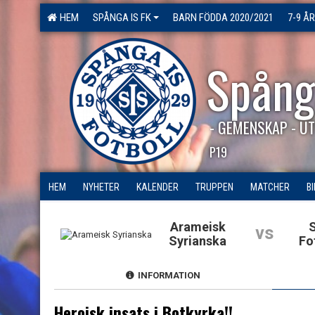
HEM
SPÅNGA IS FK
BARN FÖDDA 2020/2021
7-9 ÅR
Spång
- GEMENSKAP - UT
P19
HEM
NYHETER
KALENDER
TRUPPEN
MATCHER
B
Arameisk
vs
Syrianska
Fo
INFORMATION
Heroisk insats i Botkyrka!!