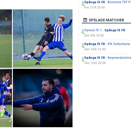
Spånga IS FK
- Bromma TFF P
Fre 21/8 20:00
SPELADE MATCHER
Tyresö FF 1 -
Spånga IS FK
Sön 9/8 10:00
Spånga IS FK
- IFK Sollentuna
Sön 14/6 16:00
Spånga IS FK
- Reymersholms
Ons 10/6 20:00