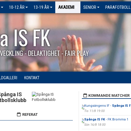
10-12 ÅR
13-19 ÅR
AKADEMI
SENIOR
PARAFOTBOLL
a IS FK
VECKLING - DELAKTIGHET - FAIR PLAY
ILDGALLERI
KONTAKT
Spånga IS
KOMMANDE MATCHER
tbollsklubb
Kungsängens IF -
Spånga IS F
Tis 11/8 19:00
REFERAT
Spånga IS FK
- FK Bromma 1
Sön 16/8 18:00