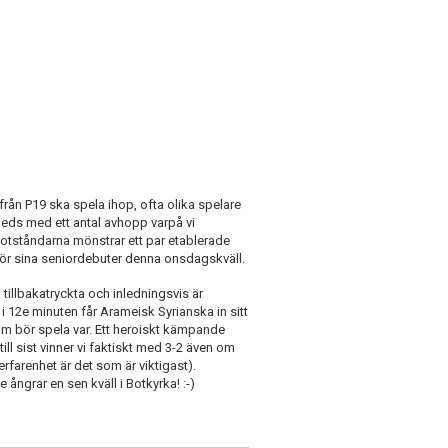
från P19 ska spela ihop, ofta olika spelare
nleds med ett antal avhopp varpå vi
motståndarna mönstrar ett par etablerade
 gör sina seniordebuter denna onsdagskväll.
 tillbakatryckta och inledningsvis är
 i 12e minuten får Arameisk Syrianska in sitt
som bör spela var. Ett heroiskt kämpande
ill sist vinner vi faktiskt med 3-2 även om
rerfarenhet är det som är viktigast).
ångrar en sen kväll i Botkyrka! :-)