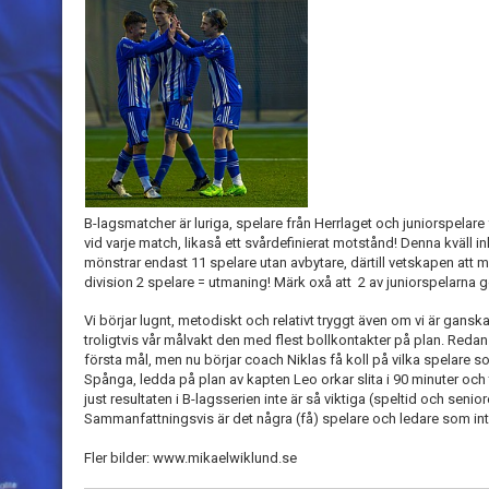
B-lagsmatcher är luriga, spelare från Herrlaget och juniorspelare 
vid varje match, likaså ett svårdefinierat motstånd! Denna kväll i
mönstrar endast 11 spelare utan avbytare, därtill vetskapen att 
division 2 spelare = utmaning! Märk oxå att 2 av juniorspelarna
Vi börjar lugnt, metodiskt och relativt tryggt även om vi är ganska
troligtvis vår målvakt den med flest bollkontakter på plan. Redan
första mål, men nu börjar coach Niklas få koll på vilka spelare 
Spånga, ledda på plan av kapten Leo orkar slita i 90 minuter och t
just resultaten i B-lagsserien inte är så viktiga (speltid och senio
Sammanfattningsvis är det några (få) spelare och ledare som inte 
Fler bilder: www.mikaelwiklund.se