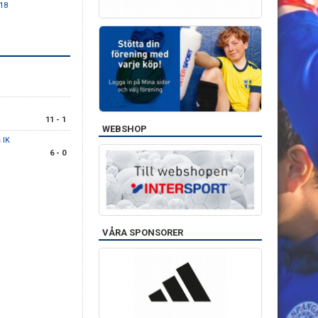
18
11 - 1
WEBSHOP
 IK
6 - 0
VÅRA SPONSORER