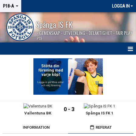
P18-A
LOGGA IN
Spånga IS FK
- GEMENSKAP - UTVECKLING - DELAKTIGHET - FAIR PLAY
P19
HEM
NYHETER
KALENDER
TRUPPEN
0 - 3
Vallentuna BK
Spånga IS FK 1
MATCHER
BILDGALLERI
INFORMATION
REFERAT