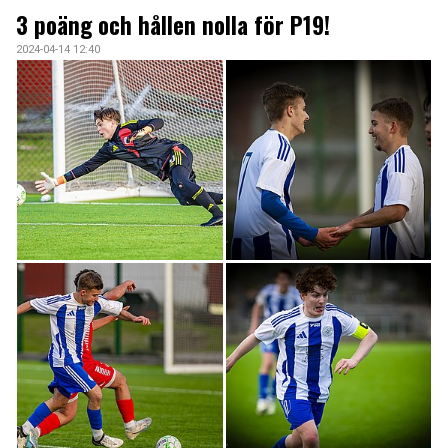
KONTAKT
3 poäng och hållen nolla för P19!
2024-04-14 12:40