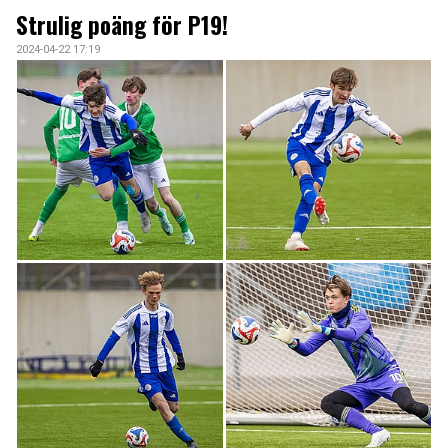
KONTAKT
Strulig poäng för P19!
2024-04-22 17:19