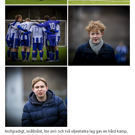
Nollgradigt, snålblåst, lite snö och två viljestarka lag gav en hård kamp,