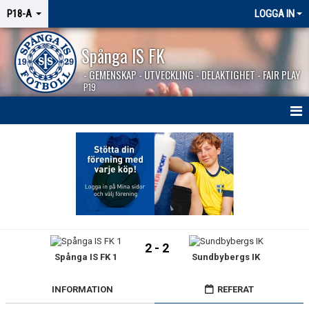
P18-A
LOGGA IN
Spånga IS FK
- GEMENSKAP - UTVECKLING - DELAKTIGHET - FAIR PLAY
P19
HEM
NYHETER
KALENDER
TRUPPEN
2 - 2
Spånga IS FK 1
Sundbybergs IK
MATCHER
BILDGALLERI
INFORMATION
REFERAT