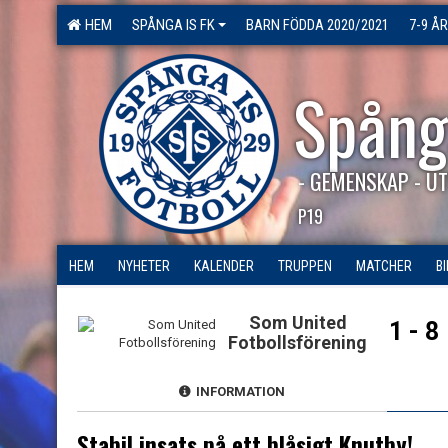
HEM
SPÅNGA IS FK
BARN FÖDDA 2020/2021
7-9 ÅR
Spång
- GEMENSKAP - UT
P19
HEM
NYHETER
KALENDER
TRUPPEN
MATCHER
B
Som United
1 - 8
Fotbollsförening
INFORMATION
Stabil insats på ett blåsigt Knutby!