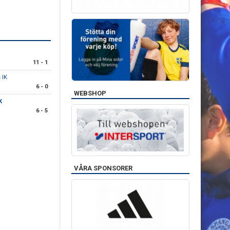
11 - 1
 IK
6 - 0
WEBSHOP
K
6 - 5
VÅRA SPONSORER