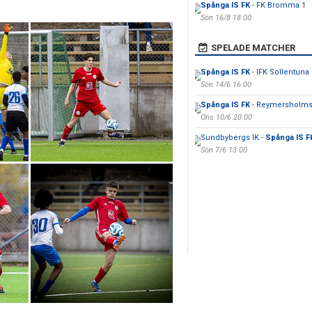
Spånga IS FK
- FK Bromma 1
Sön 16/8 18:00
SPELADE MATCHER
Spånga IS FK
- IFK Sollentuna
Sön 14/6 16:00
Spånga IS FK
- Reymersholms
Ons 10/6 20:00
Sundbybergs IK -
Spånga IS F
Sön 7/6 13:00