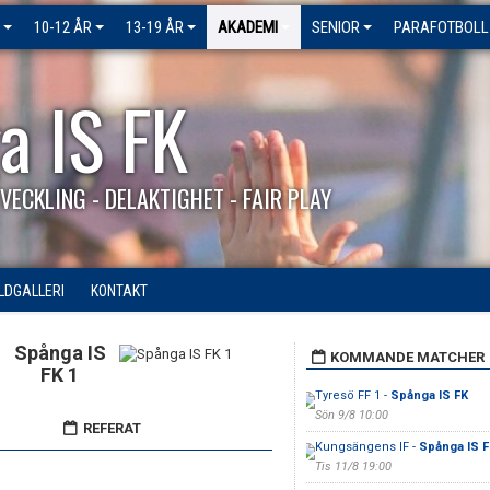
10-12 ÅR
13-19 ÅR
AKADEMI
SENIOR
PARAFOTBOLL
a IS FK
VECKLING - DELAKTIGHET - FAIR PLAY
ILDGALLERI
KONTAKT
Spånga IS
KOMMANDE MATCHER
FK 1
Tyresö FF 1 -
Spånga IS FK
Sön 9/8 10:00
REFERAT
Kungsängens IF -
Spånga IS F
Tis 11/8 19:00