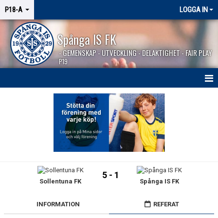
P18-A
LOGGA IN
Spånga IS FK
- GEMENSKAP - UTVECKLING - DELAKTIGHET - FAIR PLAY
P19
HEM
NYHETER
KALENDER
TRUPPEN
5 - 1
Sollentuna FK
Spånga IS FK
MATCHER
BILDGALLERI
INFORMATION
REFERAT