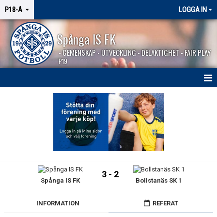
P18-A
LOGGA IN
Spånga IS FK
- GEMENSKAP - UTVECKLING - DELAKTIGHET - FAIR PLAY
P19
HEM
NYHETER
KALENDER
TRUPPEN
3 - 2
Spånga IS FK
Bollstanäs SK 1
MATCHER
BILDGALLERI
INFORMATION
REFERAT