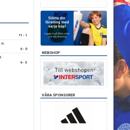
11 - 1
 IK
6 - 0
WEBSHOP
K
6 - 5
VÅRA SPONSORER