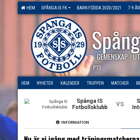
HEM
SPÅNGA IS FK
BARN FÖDDA 2020/2021
7-9 ÅR
Spång
- GEMENSKAP - UT
P19
HEM
NYHETER
KALENDER
TRUPPEN
MATCHER
B
Spånga IS
S
vs
Fotbollsklubb
In
INFORMATION
Nu är vi igång med träningsmatcherna