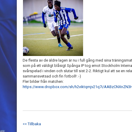
De flesta av de äldre lagen är nu i full gång med sina träningsmat
som på ett väldigt blåsigt Spånga IP tog emot Stockholm Intern
svårspelad i vinden och slutar till sist 2-2. Riktigt kul att se en re
sammansvetsad och fin fotboll! :-)
Fler bilder från matchen:
https://www.dropbox.com/sh/h2viktqmjv21q7i/AABzCNXnZN
<< Tillbaka