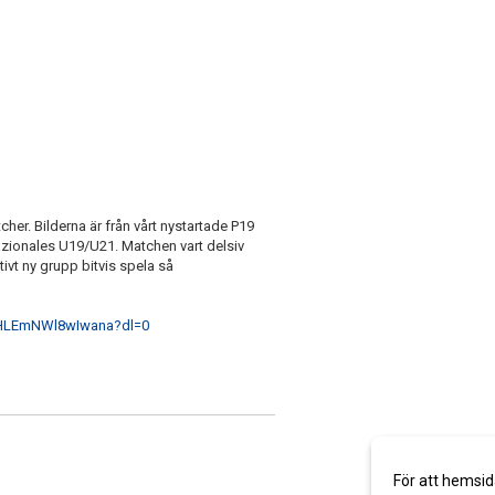
cher. Bilderna är från vårt nystartade P19
azionales U19/U21. Matchen vart delsiv
lativt ny grupp bitvis spela så
3HLEmNWl8wIwana?dl=0
För att hemsid