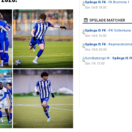
Spånga IS FK
- FK Bromma 1
Sön 16/8 18:00
SPELADE MATCHER
Spånga IS FK
- IFK Sollentuna
Sön 14/6 16:00
Spånga IS FK
- Reymersholms
Ons 10/6 20:00
Sundbybergs IK -
Spånga IS F
Sön 7/6 13:00