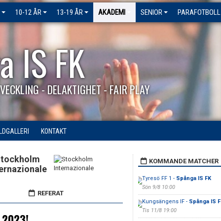
10-12 ÅR
13-19 ÅR
AKADEMI
SENIOR
PARAFOTBOLL
a IS FK
VECKLING - DELAKTIGHET - FAIR PLAY
ILDGALLERI
KONTAKT
tockholm
KOMMANDE MATCHER
ternazionale
Tyresö FF 1 -
Spånga IS FK
Sön 9/8 10:00
REFERAT
Kungsängens IF -
Spånga IS F
Tis 11/8 19:00
 2023!