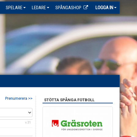
SPELARE
LEDARE
SPÅNGASHOP
LOGGA IN
Prenumerera >>
STÖTTA SPÅNGA FOTBOLL
v.31