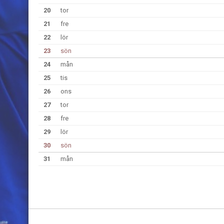
20
tor
21
fre
22
lör
23
sön
24
mån
25
tis
26
ons
27
tor
28
fre
29
lör
30
sön
31
mån