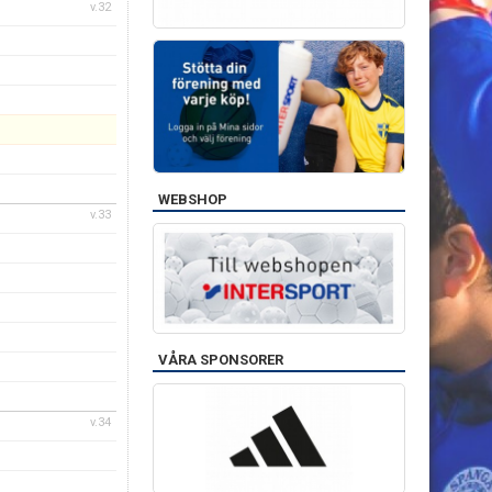
v.32
WEBSHOP
v.33
VÅRA SPONSORER
v.34