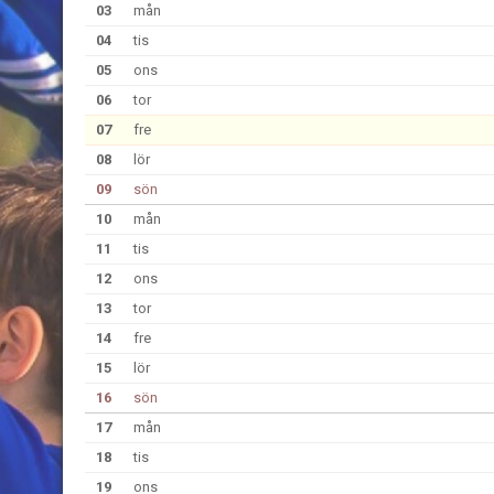
03
mån
04
tis
05
ons
06
tor
07
fre
08
lör
09
sön
10
mån
11
tis
12
ons
13
tor
14
fre
15
lör
16
sön
17
mån
18
tis
19
ons