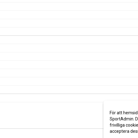
För att hemsid
SportAdmin. De
frivilliga cooki
acceptera des