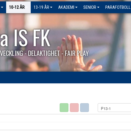
10-12 ÅR
13-19 ÅR
AKADEMI
SENIOR
PARAFOTBOLL
a IS FK
VECKLING - DELAKTIGHET - FAIR PLAY