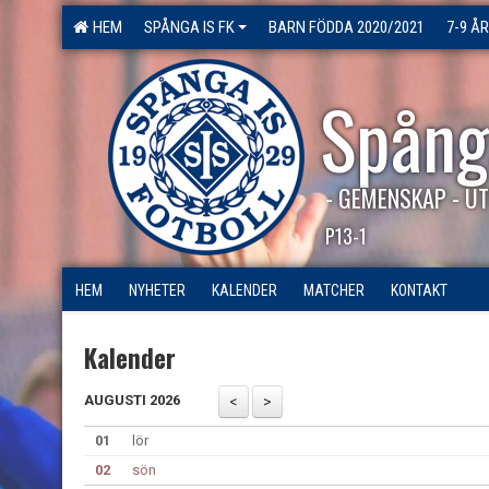
HEM
SPÅNGA IS FK
BARN FÖDDA 2020/2021
7-9 ÅR
Spång
- GEMENSKAP - UT
P13-1
HEM
NYHETER
KALENDER
MATCHER
KONTAKT
Kalender
AUGUSTI 2026
01
lör
02
sön