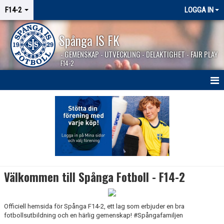
F14-2
LOGGA IN
Spånga IS FK
- GEMENSKAP - UTVECKLING - DELAKTIGHET - FAIR PLAY
F14-2
HEM
NYHETER
KALENDER
MATCHER
Välkommen till Spånga Fotboll - F14-2
KONTAKT
Officiell hemsida för Spånga F14-2, ett lag som erbjuder en bra
fotbollsutbildning och en härlig gemenskap! #Spångafamiljen