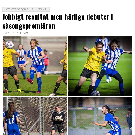
Referat: Spånga IS FK - Ursvik IK
Jobbigt resultat men härliga debuter i
säsongspremiären
2024-04-14 10:39