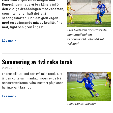
Kungsängen hade vi bra känsla inför
den viktiga drabbningen mot Vasastan,
som inte heller haft det lätt i
säsongsstarten. Och det gick vägen -
med en spännande mix av kvalité, fina
mål, fight och grov ångest.
Liva Hederoth gör sitt första
seniormål och en
kanonmatch! Foto: Mikael
Läs mer »
Wiklund
Summering av två raka torsk
2024-05-01 11:17
En resa till Gotland och två raka torsk. Det
är den korta sammanfattningen av de två
senaste veckorna. Våra insatser på planen
har inte varit bra nog.
Läs mer »
Foto: Micke Wiklund