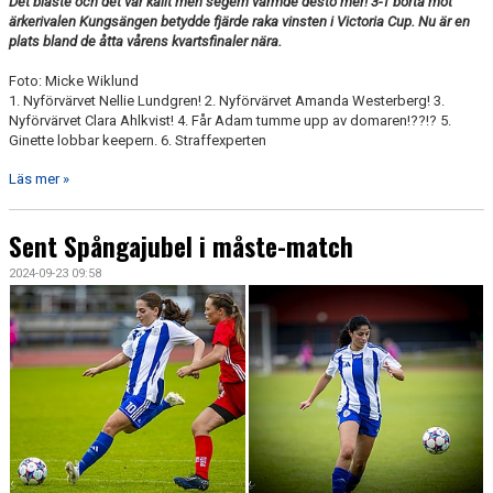
Det blåste och det var kallt men segern värmde desto mer! 3-1 borta mot
ärkerivalen Kungsängen betydde fjärde raka vinsten i Victoria Cup. Nu är en
plats bland de åtta vårens kvartsfinaler nära.
Foto: Micke Wiklund
1. Nyförvärvet Nellie Lundgren! 2. Nyförvärvet Amanda Westerberg! 3.
Nyförvärvet Clara Ahlkvist! 4. Får Adam tumme upp av domaren!??!? 5.
Ginette lobbar keepern. 6. Straffexperten
Läs mer »
Sent Spångajubel i måste-match
2024-09-23 09:58