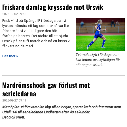
Friskare damlag kryssade mot Ursvik
2023-10-02 09:55
Frisk vind på Spånga IP i lördags och vi
lyckas mönstra ett lag som också var lite
friskare än vi varit tidigare den här
förfärliga hösten. Det räckte till att bjuda
Ursvik på en tuff match och nå ett kryss vi
får vara nöjda med.
Tvåmålsskytt i lördags och
Läs mer »
klar ledare av skytteligan för
säsongen: Morris!
Mardrömschock gav förlust mot
serieledarna
2023-09-27 09:49
Matchplan: vi försvarar lite lågt till en början, sparar kraft och frustrerar dem.
Utfall: 1-0 till serieledande Lindhagen efter 40 sekunder.
Det gick snett.