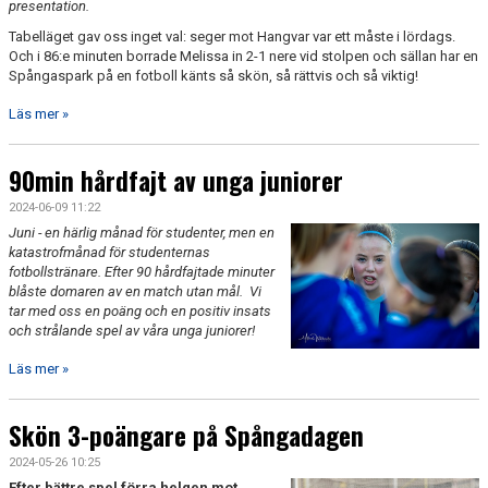
presentation.
Tabelläget gav oss inget val: seger mot Hangvar var ett måste i lördags.
Och i 86:e minuten borrade Melissa in 2-1 nere vid stolpen och sällan har en
Spångaspark på en fotboll känts så skön, så rättvis och så viktig!
Läs mer »
90min hårdfajt av unga juniorer
2024-06-09 11:22
Juni - en härlig månad för studenter, men en
katastrofmånad för studenternas
fotbollstränare.
Efter
90 hårdfajtade minuter
blåste domaren av en match utan mål. Vi
tar med oss en poäng och en positiv insats
och strålande spel av våra unga juniorer!
Läs mer »
Skön 3-poängare på Spångadagen
2024-05-26 10:25
Efter bättre spel förra helgen mot