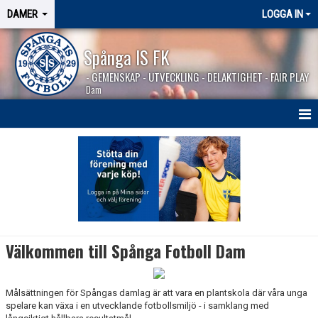
DAMER
LOGGA IN
Spånga IS FK
- GEMENSKAP - UTVECKLING - DELAKTIGHET - FAIR PLAY
Dam
HEM
NYHETER
TRUPPEN
KALENDER
Välkommen till Spånga Fotboll Dam
MATCHER
Målsättningen för Spångas damlag är att vara en plantskola där våra unga
BILDGALLERI
spelare kan växa i en utvecklande fotbollsmiljö - i samklang med