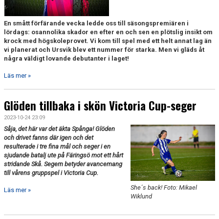
En smått förfärande vecka ledde oss till säsongspremiären i
lördags: osannolika skador en efter en och sen en plötslig insikt om
krock med högskoleprovet. Vi kom till spel med ett helt annat lag än
vi planerat och Ursvik blev ett nummer för starka. Men vi gläds åt
några väldigt lovande debutanter i laget!
Läs mer »
Glöden tillbaka i skön Victoria Cup-seger
2023-10-24 23:09
Såja, det här var det äkta Spånga! Glöden
och drivet fanns där igen och det
resulterade i tre fina mål och seger i en
sjudande batalj ute på Färingsö mot ett hårt
stridande Skå. Segern betyder avancemang
till vårens gruppspel i Victoria Cup.
She´s back! Foto: Mikael
Läs mer »
Wiklund