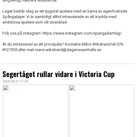
långsiktigt hållbara resultatmål.
KONTAKT
Laget består idag av ett tjugotal spelare med en kärna av egenfostrade
DOKUMENT
Spångatjejer. Vi är samtidigt alltid intresserade av att krydda med
ambitiösa spelare som vill utvecklas!
TIDIGARE SÄSONGER
Följ oss på instagram: https://www.instagram.com/spangadamlag/
Är du intresserad av att provspela? Kontakta Måns Wikstrand tel 076-
8127305 eller mail mans.wikstrand@dagenssamhalle.se
Segertåget rullar vidare i Victoria Cup
2025-03-21 11:03