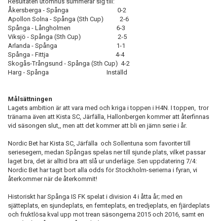
Resultaten utomhus summerar sig till:
Åkersberga - Spånga 0-2
Apollon Solna - Spånga (Sth Cup) 2-6
Spånga - Långholmen 6-3
Viksjö - Spånga (Sth Cup) 2-5
Arlanda - Spånga 1-1
Spånga - Fittja 4-4
Skogås-Trångsund - Spånga (Sth Cup) 4-2
Harg - Spånga Inställd
Målsättningen
Lagets ambition är att vara med och kriga i toppen i H4N. I toppen, tror
tränarna även att Kista SC, Järfälla, Hallonbergen kommer att återfinnas
vid säsongen slut,, men att det kommer att bli en jämn serie i år.
Nordic Bet har Kista SC, Järfälla och Sollentuna som favoriter till
seriesegern, medan Spångas spelas ner till sjunde plats, vilket passar
laget bra, det är alltid bra att slå ur underläge. Sen uppdatering 7/4:
Nordic Bet har tagit bort alla odds för Stockholm-serierna i fyran, vi
återkommer när de återkommit!
Historiskt har Spånga IS FK spelat i division 4 i åtta år; med en
sjätteplats, en sjundeplats, en femte­plats, en tredjeplats, en fjärdeplats
och fruktlösa kval upp mot trean säsongerna 2015 och 2016, samt en