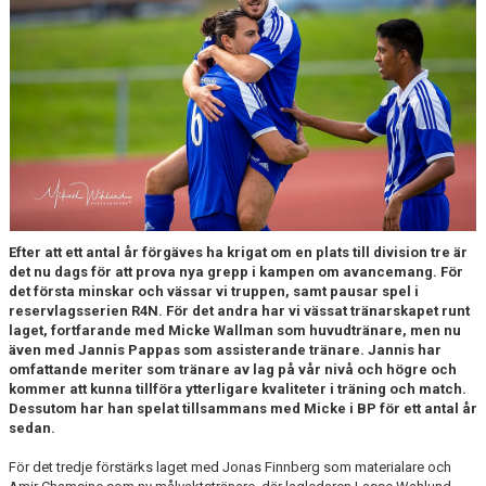
ARKIV 2024-23
ARKIV 2022-20
ARKIV 2019-17
SÄSONGEN 2019
H4N 2019
Efter att ett antal år förgäves ha krigat om en plats till division tre är
TRUPPEN 2019
det nu dags för att prova nya grepp i kampen om avancemang. För
det första minskar och vässar vi truppen, samt pausar spel i
MÅLEN 2019
reservlagsserien R4N. För det andra har vi vässat tränarskapet runt
laget, fortfarande med Micke Wallman som huvudtränare, men nu
MOTST. 2019
även med Jannis Pappas som assisterande tränare. Jannis har
omfattande meriter som tränare av lag på vår nivå och högre och
kommer att kunna tillföra ytterligare kvaliteter i träning och match.
TRÄNARNA 2019
Dessutom har han spelat tillsammans med Micke i BP för ett antal år
sedan.
SÄSONGEN 2018
För det tredje förstärks laget med Jonas Finnberg som materialare och