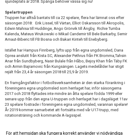
sjundeplats år 2018. Spånga behöver vässa sig nu!
Spelartruppen
Truppen har alltså bantats till ca 22 spelare, flera har lämnat oss efter
säsongen 2018: Erik Lissel, till Värtan, Elliot Oskarsson till Akropolis,
Edwin Mahisa till Huddinge, Ango Grönvik till Ängby, Richie Tumba
Kalenda, Mateus Wrukowski o Mikail Candemir till Bele Barkarby, Semir
Arnaut-Biberic till FB Bosna och Bakari Kinteh till Enebyberg.
Istället har Hampus Finnberg, lyfts upp från egna ungdomsled, Dana
Oprea anslutit från Kista SC, Alexander Pethrus från FK Bromma,Tahsin
Anar från Sundbyberg, Nasir Bulale från Håbo, Bejoy Khan från Täby FK
och Armin Bajramovic från Kungsängen. Lagets medelålder har stigit
rejält från 23,4 år säsongen 2018 till 25,9 år 2019.
En framgångsfaktor i fotbollsverksamheten är den starka förankring i
föreningens egna ungdomsled som herrlaget har, inför säsongerna
2017 och 2018 flyttades inte mindre än åtta spelare födda 1999 eller
senare upp från den egna U-truppen och herrlaget har i dagsläget 11av
23 spelare fostrade i föreningens egna ungdomsled, varannan spelare!
År 2019 kommer samarbetet att fortsätta med vår U17-trupp, med
rotationsträning och kommande A-lagsspel.
För att hemsidan ska fungera korrekt använder vi nödvändiga