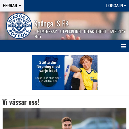
HERRAR
LOGGA IN
Spånga IS FK
- GEMENSKAP - UTVECKLING - DELAKTIGHET - FAIR PLAY
Herr
HEM
NYHETER
SÄSONGEN 2026
KALENDER
Vi vässar oss!
MATCHER
BILDGALLERI