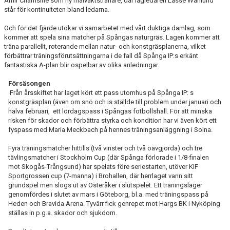
Amir Chamsine som ny målvaktstränare, där lagledaren Lasse Wahlund
H4N 2018
står för kontinuiteten bland ledarna.
TRUPPEN 2018
Och för det fjärde utökar vi samarbetet med vårt duktiga damlag, som
kommer att spela sina matcher på Spångas naturgräs. Lagen kommer att
MÅLEN 2018
träna parallellt, roterande mellan natur- och konstgräsplanerna, vilket
förbättrar träningsförutsättningarna i de fall då Spånga IP:s erkänt
fantastiska A-plan blir ospelbar av olika anledningar.
MOTST. 2018
Försäsongen
SÄSONGEN 2017
Från årsskiftet har laget kört ett pass utomhus på Spånga IP: s
konstgräsplan (även om snö och is ställde till problem under januari och
halva februari, ett lördagspass i Spångas fotbollshall. För att minska
TRUPPEN 2017
risken för skador och förbättra styrka och kondition har vi även kört ett
fyspass med Maria Meckbach på hennes träningsanläggning i Solna.
H4N 2017
Fyra träningsmatcher hittills (två vinster och två oavgjorda) och tre
MÅLEN 2017
tävlingsmatcher i Stockholm Cup (där Spånga förlorade i 1/8-finalen
mot Skogås-Trångsund) har spelats före seriestarten, utöver KIF
Sportgrossen cup (7-manna) i Brohallen, där herrlaget vann sitt
MOTST. 2017
grundspel men slogs ut av Österåker i slutspelet. Ett träningsläger
genomfördes i slutet av mars i Göteborg, bl.a. med träningspass på
DOKUMENT
Heden och Bravida Arena. Tyvärr fick genrepet mot Hargs BK i Nyköping
ställas in p.g.a. skador och sjukdom.
KONTAKT