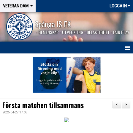
VETERAN DAM
LOGGA IN
Spånga IS FK
- GEMENSKAP - UTVECKLING - DELAKTIGHET - FAIR PLAY
HEM
NYHETER
KALENDER
MATCHER
Första matchen tillsammans
<
>
KONTAKT
2026-04-27 17:08