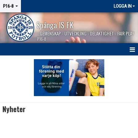
P16-8
LOGGA IN
Spånga IS FK
- GEMENSKAP - UTVECKLING - DELAKTIGHET - FAIR PLAY
P16-8
HEM
NYHETER
KALENDER
MATCHER
Nyheter
KONTAKT