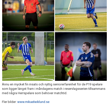
Ännu en mycket fin insats och nyttig seniorerfarenhet för de P19 spelare
som ligger längst fram i måndagens match i reservlagsserien tillsammans
med några Herrspelare som behöver matchtid.
Fler bilder:
www.mikaelwiklund.se