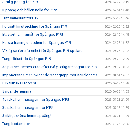
Strulig poäng för P19!
2024-04-22 17:19
3 poäng och hållen nolla för P19!
2024-04-14 12:40
Tuff seriestart för P19...
2024-04-08 17:46
Fortsatt fin utveckling för Spångas P19
2024-02-20 13:22
Ett stort fall framåt för Spångas P19!
2024-02-12 14:45
Första träningsmatchen för Spångas P19!
2024-02-05 16:32
Viktig seniorerfarenhet för Spångas P19 spelare
2023-09-26 10:42
Tung förlust för Spångas P19...
2023-09-25 12:29
3e platsen sementerad efter två ytterligare segrar för P19
2023-09-12 14:33
Imponerande men svidande poängtapp mot serieledarna..
2023-08-14 14:07
P19 tillbaka i topp 3!
2023-06-12 12:28
Svidande hemma
2023-06-08 11:03
4e raka hemmasegern för Spångas P19!
2023-05-21 21:09
3e raka hemmasegern för P19!
2023-05-15 11:59
3 riktigt sköna hemmapoäng!
2023-05-01 11:29
Tung bortamatch...
2023-04-24 17:05