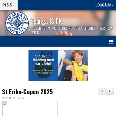
P15-5
LOGGA IN
Spånga IS FK
- GEMENSKAP - UTVECKLING - DELAKTIGHET - FAIR PLAY
P15-5
HEM
NYHETER
KALENDER
MATCHER
St Eriks-Cupen 2025
<
>
KONTAKT
2025-03-28 09:53