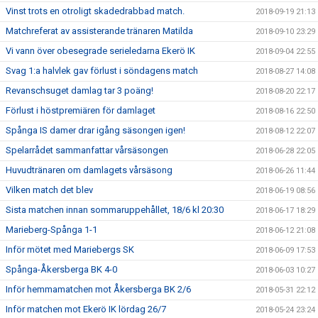
Vinst trots en otroligt skadedrabbad match.
2018-09-19 21:13
Matchreferat av assisterande tränaren Matilda
2018-09-10 23:29
Vi vann över obesegrade serieledarna Ekerö IK
2018-09-04 22:55
Svag 1:a halvlek gav förlust i söndagens match
2018-08-27 14:08
Revanschsuget damlag tar 3 poäng!
2018-08-20 22:17
Förlust i höstpremiären för damlaget
2018-08-16 22:50
Spånga IS damer drar igång säsongen igen!
2018-08-12 22:07
Spelarrådet sammanfattar vårsäsongen
2018-06-28 22:05
Huvudtränaren om damlagets vårsäsong
2018-06-26 11:44
Vilken match det blev
2018-06-19 08:56
Sista matchen innan sommaruppehållet, 18/6 kl 20:30
2018-06-17 18:29
Marieberg-Spånga 1-1
2018-06-12 21:08
Inför mötet med Mariebergs SK
2018-06-09 17:53
Spånga-Åkersberga BK 4-0
2018-06-03 10:27
Inför hemmamatchen mot Åkersberga BK 2/6
2018-05-31 22:12
Inför matchen mot Ekerö IK lördag 26/7
2018-05-24 23:24