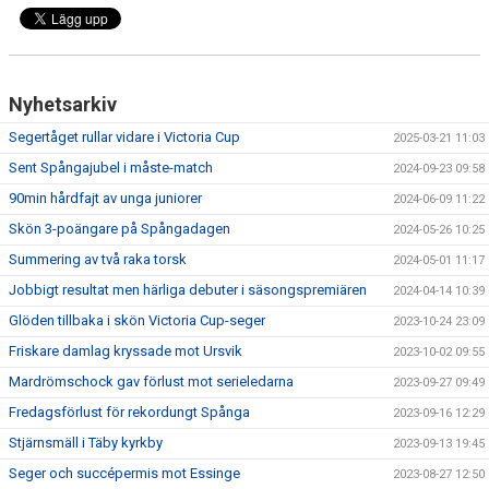
Nyhetsarkiv
Segertåget rullar vidare i Victoria Cup
2025-03-21 11:03
Sent Spångajubel i måste-match
2024-09-23 09:58
90min hårdfajt av unga juniorer
2024-06-09 11:22
Skön 3-poängare på Spångadagen
2024-05-26 10:25
Summering av två raka torsk
2024-05-01 11:17
Jobbigt resultat men härliga debuter i säsongspremiären
2024-04-14 10:39
Glöden tillbaka i skön Victoria Cup-seger
2023-10-24 23:09
Friskare damlag kryssade mot Ursvik
2023-10-02 09:55
Mardrömschock gav förlust mot serieledarna
2023-09-27 09:49
Fredagsförlust för rekordungt Spånga
2023-09-16 12:29
Stjärnsmäll i Täby kyrkby
2023-09-13 19:45
Seger och succépermis mot Essinge
2023-08-27 12:50