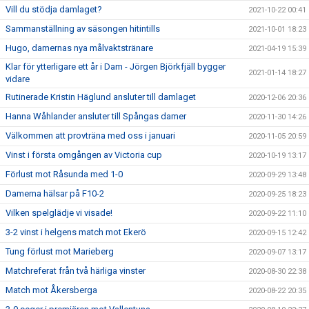
Vill du stödja damlaget?
2021-10-22 00:41
Sammanställning av säsongen hitintills
2021-10-01 18:23
Hugo, damernas nya målvaktstränare
2021-04-19 15:39
Klar för ytterligare ett år i Dam - Jörgen Björkfjäll bygger
2021-01-14 18:27
vidare
Rutinerade Kristin Häglund ansluter till damlaget
2020-12-06 20:36
Hanna Wåhlander ansluter till Spångas damer
2020-11-30 14:26
Välkommen att provträna med oss i januari
2020-11-05 20:59
Vinst i första omgången av Victoria cup
2020-10-19 13:17
Förlust mot Råsunda med 1-0
2020-09-29 13:48
Damerna hälsar på F10-2
2020-09-25 18:23
Vilken spelglädje vi visade!
2020-09-22 11:10
3-2 vinst i helgens match mot Ekerö
2020-09-15 12:42
Tung förlust mot Marieberg
2020-09-07 13:17
Matchreferat från två härliga vinster
2020-08-30 22:38
Match mot Åkersberga
2020-08-22 20:35