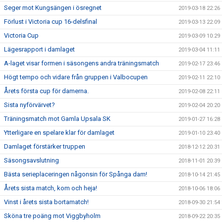
Seger mot Kungsängen i ösregnet
2019-03-18 22:26
Förlust i Victoria cup 16-delsfinal
2019-03-13 22:09
Victoria Cup
2019-03-09 10:29
Lägesrapport i damlaget
2019-03-04 11:11
A-laget visar formen i säsongens andra träningsmatch
2019-02-17 23:46
Högt tempo och vidare från gruppen i Valbocupen
2019-02-11 22:10
Årets första cup för damerna.
2019-02-08 22:11
Sista nyförvärvet?
2019-02-04 20:20
Träningsmatch mot Gamla Upsala SK
2019-01-27 16:28
Ytterligare en spelare klar för damlaget
2019-01-10 23:40
Damlaget förstärker truppen
2018-12-12 20:31
Säsongsavslutning
2018-11-01 20:39
Bästa serieplaceringen någonsin för Spånga dam!
2018-10-14 21:45
Årets sista match, kom och heja!
2018-10-06 18:06
Vinst i årets sista bortamatch!
2018-09-30 21:54
Sköna tre poäng mot Viggbyholm
2018-09-22 20:35