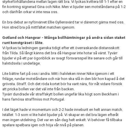
styrkeförhållandena mellan lagen rätt bra. Vi lyckas kvittera till 1-1 efter en
fin kontring signerad Gina och Nike. Men vi bjuder sen motståndarna på 1-2
och därifrån orkar vi inte resa oss.
En bra debut av nyförvärvet Ellie Gyllensvärd tar vi däremot gärna med oss.
Hon stred bra på mittfältet matchen igenom.
Gotland och Hangvar - Många bollhämtningar på andra sidan staket
runt konstgräset i Slite.
Vi lyckas ta ledningen ganska tidigt efter ett överraskande distansskott
från Tilda. Så långt känns det bra då Hangvar inte hotar så värst. Tyvärr
bjuder vi på ett par ögonblick av svagt försvarsspel lite senare och går till
halvtidsvila i underläge.
Lite bättre fart på oss i andra. Mitt i halvleken rinner Nike igenom i ett
friläge, rundar motståndare och när hon ska slå in den blir hon kapad å det
grövsta. Straff. Och det röda kortet bör ha varit nära, för nåt vidare försök
att pricka bollen var det väl inte från backen.
Tyvärr dundrade vår straffskytt bollen ungefär lika högt som Beckham i
hans famösa straffmiss mot Portugal.
I det läget hade vi momentum och 2-2 hade inneburit en helt annan match.
Istället: 1-3 som vi lite halvt bjuder på. Vi skapar en del bra lägen efteråt
men ingen utdelning. Det var en sån dag helt enkelt. Vi behöver få tillbaka
spelare spelbara igen och höja vår nivå på planen.