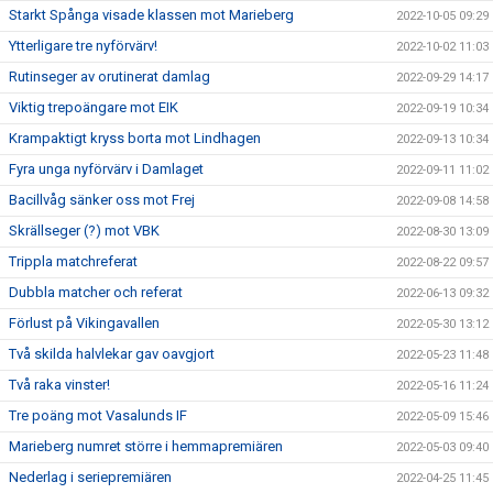
Starkt Spånga visade klassen mot Marieberg
2022-10-05 09:29
Ytterligare tre nyförvärv!
2022-10-02 11:03
Rutinseger av orutinerat damlag
2022-09-29 14:17
Viktig trepoängare mot EIK
2022-09-19 10:34
Krampaktigt kryss borta mot Lindhagen
2022-09-13 10:34
Fyra unga nyförvärv i Damlaget
2022-09-11 11:02
Bacillvåg sänker oss mot Frej
2022-09-08 14:58
Skrällseger (?) mot VBK
2022-08-30 13:09
Trippla matchreferat
2022-08-22 09:57
Dubbla matcher och referat
2022-06-13 09:32
Förlust på Vikingavallen
2022-05-30 13:12
Två skilda halvlekar gav oavgjort
2022-05-23 11:48
Två raka vinster!
2022-05-16 11:24
Tre poäng mot Vasalunds IF
2022-05-09 15:46
Marieberg numret större i hemmapremiären
2022-05-03 09:40
Nederlag i seriepremiären
2022-04-25 11:45