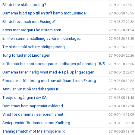
Blir det tre sköna poäng?
2019-09-14 16:01
Damerna bjöd upp till en tuff kamp mot Essinge!
2019-08-30 18:35
Blir det revansch mot Essinge?
2019-08-27 22:32
Kryss mot Viggan i höstpremiären
2019-08-18 21:24
En liten sammanställning av våren i damlaget.
2019-06-26 13:30
Tre sköna mål och tre härliga poäng
2019-05-26 10:11
Tung förlust mot Lindhagen
2019-05-24 20:26
Inför matchen mot obesegrade Lindhagen på söndag 18/5
2019-05-18 16:56
Damerna tar en härlig vinst med 4-1 på Spångadagen
2019-05-12 22:07
Försnack inför lördag med huvudtränare Linus Ekborg
2019-05-08 10:52
Ännu en vinst på Stadshagens IP
2019-05-05 23:52
Tredje omgången i div 3A
2019-05-05 11:48
Damernas hemmapremiär avklarad
2019-04-28 12:28
Vinst för damerna i seriepremiären!
2019-04-14 18:09
Seriepremiär för damerna mot Karlberg
2019-04-11 23:10
Träningsmatch mot Mälarhöjdens IK
2019-03-25 19:10