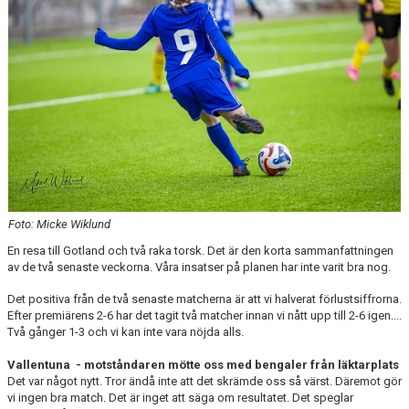
KONTAKT
DOKUMENT
TIDIGARE SÄSONGER
Foto: Micke Wiklund
En resa till Gotland och två raka torsk. Det är den korta sammanfattningen
av de två senaste veckorna. Våra insatser på planen har inte varit bra nog.
Det positiva från de två senaste matcherna är att vi halverat förlustsiffrorna.
Efter premiärens 2-6 har det tagit två matcher innan vi nått upp till 2-6 igen....
Två gånger 1-3 och vi kan inte vara nöjda alls.
Vallentuna - motståndaren mötte oss med bengaler från läktarplats
Det var något nytt. Tror ändå inte att det skrämde oss så värst. Däremot gör
vi ingen bra match. Det är inget att säga om resultatet. Det speglar