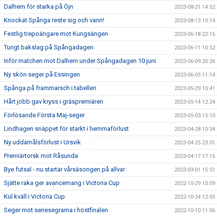
Dalhem för starka på Öjn
2023-08-21 14:52
Knockat Spånga reste sig och vann!
2023-08-13 10:14
Festlig trepoängare mot Kungsängen
2023-06-18 22:16
Tungt bakslag på Spångadagen
2023-06-11 10:52
Inför matchen mot Dalhem under Spångadagen 10 juni
2023-06-09 20:26
Ny skön seger på Essingen
2023-06-05 11:14
Spånga på frammarsch i tabellen
2023-05-29 10:41
Hårt jobb gav kryss i gräspremiären
2023-05-14 12:24
Förlösande Första Maj-seger
2023-05-03 15:10
Lindhagen snäppet för starkt i hemmaförlust
2023-04-28 10:34
Ny uddamålsförlust i Ursvik
2023-04-25 23:01
Premiärtorsk mot Råsunda
2023-04-17 17:16
Bye futsal - nu startar vårsäsongen på allvar
2023-03-01 15:51
Sjätte raka ger avancemang i Victoria Cup
2022-10-29 10:09
Kul kväll i Victoria Cup
2022-10-24 12:05
Seger mot seriesegrarna i höstfinalen
2022-10-10 11:06