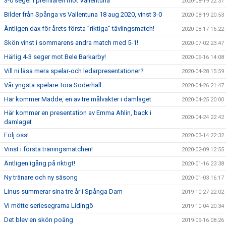
3-0 seger i premiären mot Vallentuna
2020-08-19 22:37
Bilder från Spånga vs Vallentuna 18 aug 2020, vinst 3-0
2020-08-19 20:53
Äntligen dax för årets första ”riktiga” tävlingsmatch!
2020-08-17 16:22
Skön vinst i sommarens andra match med 5-1!
2020-07-02 23:47
Härlig 4-3 seger mot Bele Barkarby!
2020-06-16 14:08
Vill ni läsa mera spelar-och ledarpresentationer?
2020-04-28 15:59
Vår yngsta spelare Tora Söderhäll
2020-04-26 21:47
Här kommer Madde, en av tre målvakter i damlaget
2020-04-25 20:00
Här kommer en presentation av Emma Ahlin, back i
2020-04-24 22:42
damlaget
Följ oss!
2020-03-14 22:32
Vinst i första träningsmatchen!
2020-02-09 12:55
Äntligen igång på riktigt!
2020-01-16 23:38
Ny tränare och ny säsong
2020-01-03 16:17
Linus summerar sina tre år i Spånga Dam
2019-10-27 22:02
Vi mötte seriesegrarna Lidingö
2019-10-04 20:34
Det blev en skön poäng
2019-09-16 08:26