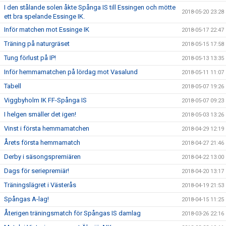
I den stålande solen åkte Spånga IS till Essingen och mötte
2018-05-20 23:28
ett bra spelande Essinge IK.
Inför matchen mot Essinge IK
2018-05-17 22:47
Träning på naturgräset
2018-05-15 17:58
Tung förlust på IP!
2018-05-13 13:35
Inför hemmamatchen på lördag mot Vasalund
2018-05-11 11:07
Tabell
2018-05-07 19:26
Viggbyholm IK FF-Spånga IS
2018-05-07 09:23
I helgen smäller det igen!
2018-05-03 13:26
Vinst i första hemmamatchen
2018-04-29 12:19
Årets första hemmamatch
2018-04-27 21:46
Derby i säsongspremiären
2018-04-22 13:00
Dags för seriepremiär!
2018-04-20 13:17
Träningslägret i Västerås
2018-04-19 21:53
Spångas A-lag!
2018-04-15 11:25
Återigen träningsmatch för Spångas IS damlag
2018-03-26 22:16