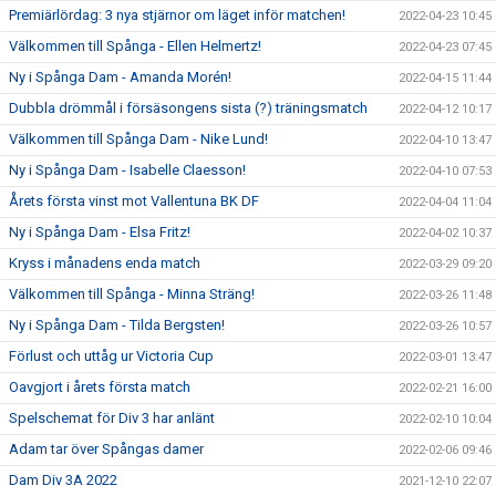
Premiärlördag: 3 nya stjärnor om läget inför matchen!
2022-04-23 10:45
Välkommen till Spånga - Ellen Helmertz!
2022-04-23 07:45
Ny i Spånga Dam - Amanda Morén!
2022-04-15 11:44
Dubbla drömmål i försäsongens sista (?) träningsmatch
2022-04-12 10:17
Välkommen till Spånga Dam - Nike Lund!
2022-04-10 13:47
Ny i Spånga Dam - Isabelle Claesson!
2022-04-10 07:53
Årets första vinst mot Vallentuna BK DF
2022-04-04 11:04
Ny i Spånga Dam - Elsa Fritz!
2022-04-02 10:37
Kryss i månadens enda match
2022-03-29 09:20
Välkommen till Spånga - Minna Sträng!
2022-03-26 11:48
Ny i Spånga Dam - Tilda Bergsten!
2022-03-26 10:57
Förlust och uttåg ur Victoria Cup
2022-03-01 13:47
Oavgjort i årets första match
2022-02-21 16:00
Spelschemat för Div 3 har anlänt
2022-02-10 10:04
Adam tar över Spångas damer
2022-02-06 09:46
Dam Div 3A 2022
2021-12-10 22:07