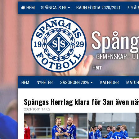
HEM
SPÅNGA IS FK
BARN FÖDDA 2020/2021
7-9 ÅR
Spång
- GEMENSKAP - UT
Herr
HEM
NYHETER
SÄSONGEN 2026
KALENDER
MATCH
Spångas Herrlag klara för 3an även nä
2021-10-31 14:02