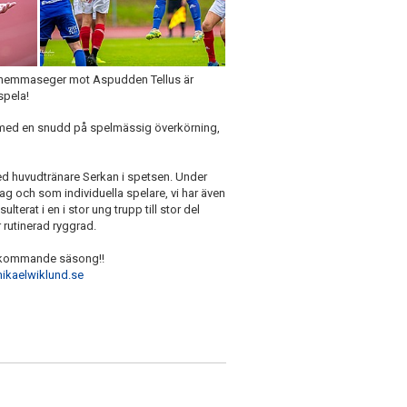
ina hemmaseger mot Aspudden Tellus är
spela!
 med en snudd på spelmässig överkörning,
 med huvudtränare Serkan i spetsen. Under
 lag och som individuella spelare, vi har även
lterat i en i stor ung trupp till stor del
rutinerad ryggrad.
r kommande säsong!!
kaelwiklund.se