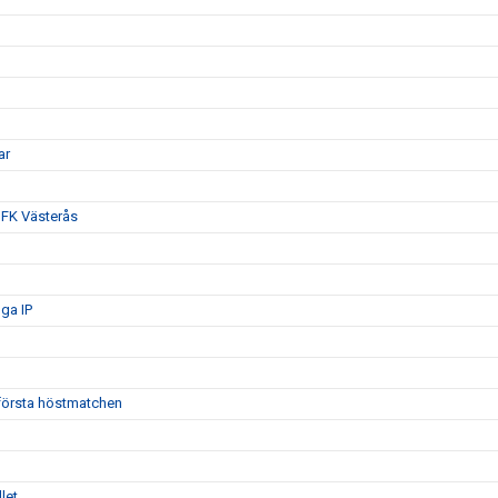
ar
 IFK Västerås
ga IP
 första höstmatchen
let