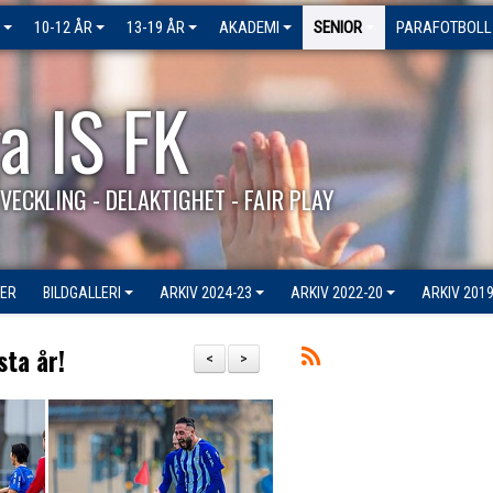
10-12 ÅR
13-19 ÅR
AKADEMI
SENIOR
PARAFOTBOLL
a IS FK
VECKLING - DELAKTIGHET - FAIR PLAY
ER
BILDGALLERI
ARKIV 2024-23
ARKIV 2022-20
ARKIV 2019
sta år!
<
>