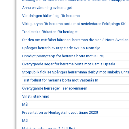
Ännu en vändning av herrlaget
Vändningen håller i sig för herrarna
Viktigt kryss för herrarna borta mot serieledaren Enköpings SK
Tredje raka förlusten för herrlaget
Striden om mittfältet hårdnar i herrarnas division 3 Norra Sveala
Spångas herrar blev utspelade av BKV Norrtälje
Onödigt poängtapp för herrarna borta mot IK Frej
Övertygande seger för herrarna borta mot Gamla Upsala
Storpublik fick se Spångas herrar vinna derbyt mot Rinkeby Unit
Trist förlust för herrarna borta mot Västerås IK
Övertygande herrseger i seriepremiären
Vinst i stark vind
Mål
Presentation av Herrlagets huvudtränare 2023!
Mål
Matchen avbruten vid 2-1 till Frej