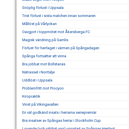
Snöplig förlust i Uppsala
Trist förlust i sista matchen innan sommaren
Mållöst på Vårlyckan
Oavgjort i toppmötet mot Åkersberga FC
Magisk vändning på Gamlis
Förlust för herrlaget i värmen på Spångadagen
Spånga fortsätter att vinna
Bra jobbat mot Bollstanäs
Nätrassel i Norrtälje
Uddlöst i Uppsala
Problemfritt mot Procyon
Kiropraktik
Vinst på Vikingavallen
En väl godkänd insats i herrarna seriepremiär
Bra insatser av Spångas herrar i Stockholm Cup
Lovande (och väldigt ung) uppstart av Spångas Herrlag!