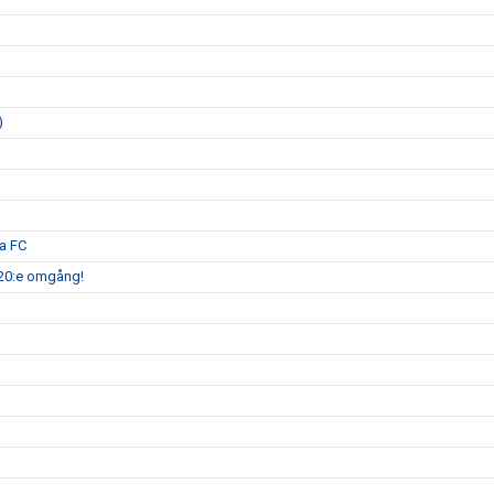
)
a FC
 20:e omgång!