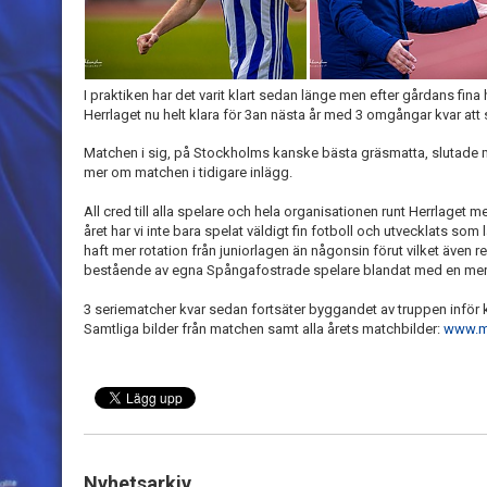
I praktiken har det varit klart sedan länge men efter gårdans f
Herrlaget nu helt klara för 3an nästa år med 3 omgångar kvar att 
Matchen i sig, på Stockholms kanske bästa gräsmatta, slutade
mer om matchen i tidigare inlägg.
All cred till alla spelare och hela organisationen runt Herrlaget
året har vi inte bara spelat väldigt fin fotboll och utvecklats som
haft mer rotation från juniorlagen än någonsin förut vilket även resu
bestående av egna Spångafostrade spelare blandat med en mer 
3 seriematcher kvar sedan fortsäter byggandet av truppen infö
Samtliga bilder från matchen samt alla årets matchbilder:
www.mi
Nyhetsarkiv