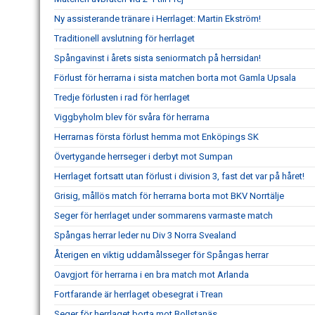
Ny assisterande tränare i Herrlaget: Martin Ekström!
Traditionell avslutning för herrlaget
Spångavinst i årets sista seniormatch på herrsidan!
Förlust för herrarna i sista matchen borta mot Gamla Upsala
Tredje förlusten i rad för herrlaget
Viggbyholm blev för svåra för herrarna
Herrarnas första förlust hemma mot Enköpings SK
Övertygande herrseger i derbyt mot Sumpan
Herrlaget fortsatt utan förlust i division 3, fast det var på håret!
Grisig, mållös match för herrarna borta mot BKV Norrtälje
Seger för herrlaget under sommarens varmaste match
Spångas herrar leder nu Div 3 Norra Svealand
Återigen en viktig uddamålsseger för Spångas herrar
Oavgjort för herrarna i en bra match mot Arlanda
Fortfarande är herrlaget obesegrat i Trean
Seger för herrlaget borta mot Bollstanäs