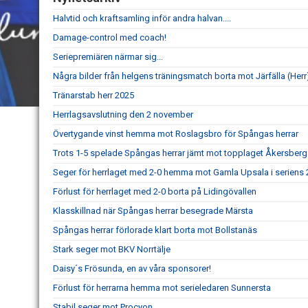
Halvtid och kraftsamling inför andra halvan....
Damage-control med coach!
Seriepremiären närmar sig...
Några bilder från helgens träningsmatch borta mot Järfälla (Herr
Tränarstab herr 2025
Herrlagsavslutning den 2 november
Övertygande vinst hemma mot Roslagsbro för Spångas herrar
Trots 1-5 spelade Spångas herrar jämt mot topplaget Åkersberg
Seger för herrlaget med 2-0 hemma mot Gamla Upsala i seriens
Förlust för herrlaget med 2-0 borta på Lidingövallen
Klasskillnad när Spångas herrar besegrade Märsta
Spångas herrar förlorade klart borta mot Bollstanäs
Stark seger mot BKV Norrtälje
Daisy´s Frösunda, en av våra sponsorer!
Förlust för herrarna hemma mot serieledaren Sunnersta
Stabil seger mot Procyon