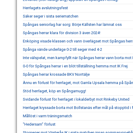
Herrlagets avslutningsfest
Säker seger i sista seriematchen
Spångas seniorlag har sorg: Börje Källsten har lämnat oss
Spångas herrar klara för division 3 även 2024!
Enköping visade klassen och vann överlägset mot Spångas herr
Spånga vände underläge 0-2 till seger med 4-2
Inte välspelat, men kampfyllt när Spångas herrar vann borta mot
0-0 för Spångas herrar i en blöt tillställning hemma mot IK Frej
Spångas herrar krossade BKV Norrtälje
Ännu en förlust för herrlaget, mot Gamla Upsala hemma på Spån
Stöd herrlaget, köp en Spångamugg!
Svidande förlust för herrlaget i lokalderbyt mot Rinkeby United
Herrlaget kryssade borta mot Bollstanäs efter mål på stopptid i
Mållöst i varm träningsmatch
"Hedersam" förlust
Storseger mot Västerås IK i sista matchen innan sommaruppehål