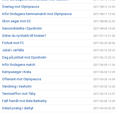
Övertag mot Olympiacos
2017-08-12 16:49
Inför lördagens hemmamatch mot Olympiacos
2017-08-11 19:43
Skön seger mot SC
2017-08-08 22:45
Genomdränkta i Djursholm
2017-08-04 10:02
Söker du ny klubb till hösten?
2017-07-14 21:00
Förlust mot FC
2017-06-20 00:06
Jubel i Järfälla
2017-06-16 23:53
Dag på jobbet mot Djursholm
2017-06-10 22:16
Inför lördagens match
2017-06-09 11:56
Kämpaseger i Kista
2017-06-02 12:29
Offensivt mot Olympiacos
2017-05-26 16:04
Vändning i Vaxholm
2017-05-20 12:20
Tennissiffror mot Täby
2017-05-14 12:37
Falll framåt mot Bele Barkarby
2017-05-06 12:44
Delad poäng i derbyt
2017-04-30 02:50
Godkänt mot Galaxy
2017-04-22 12:56