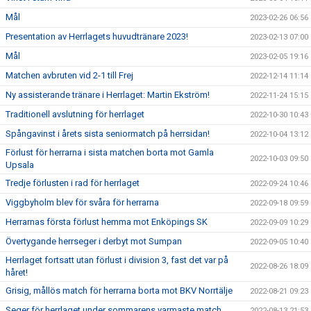
Mål
2023-02-26 06:56
Presentation av Herrlagets huvudtränare 2023!
2023-02-13 07:00
Mål
2023-02-05 19:16
Matchen avbruten vid 2-1 till Frej
2022-12-14 11:14
Ny assisterande tränare i Herrlaget: Martin Ekström!
2022-11-24 15:15
Traditionell avslutning för herrlaget
2022-10-30 10:43
Spångavinst i årets sista seniormatch på herrsidan!
2022-10-04 13:12
Förlust för herrarna i sista matchen borta mot Gamla
2022-10-03 09:50
Upsala
Tredje förlusten i rad för herrlaget
2022-09-24 10:46
Viggbyholm blev för svåra för herrarna
2022-09-18 09:59
Herrarnas första förlust hemma mot Enköpings SK
2022-09-09 10:29
Övertygande herrseger i derbyt mot Sumpan
2022-09-05 10:40
Herrlaget fortsatt utan förlust i division 3, fast det var på
2022-08-26 18:09
håret!
Grisig, mållös match för herrarna borta mot BKV Norrtälje
2022-08-21 09:23
Seger för herrlaget under sommarens varmaste match
2022-08-13 21:53