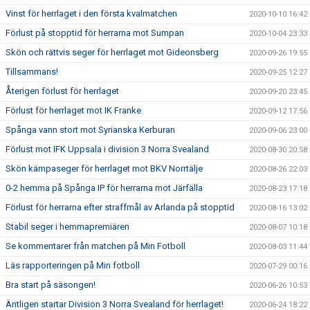
Vinst för herrlaget i den första kvalmatchen
2020-10-10 16:42
Förlust på stopptid för herrarna mot Sumpan
2020-10-04 23:33
Skön och rättvis seger för herrlaget mot Gideonsberg
2020-09-26 19:55
Tillsammans!
2020-09-25 12:27
Återigen förlust för herrlaget
2020-09-20 23:45
Förlust för herrlaget mot IK Franke
2020-09-12 17:56
Spånga vann stort mot Syrianska Kerburan
2020-09-06 23:00
Förlust mot IFK Uppsala i division 3 Norra Svealand
2020-08-30 20:58
Skön kämpaseger för herrlaget mot BKV Norrtälje
2020-08-26 22:03
0-2 hemma på Spånga IP för herrarna mot Järfälla
2020-08-23 17:18
Förlust för herrarna efter straffmål av Arlanda på stopptid
2020-08-16 13:02
Stabil seger i hemmapremiären
2020-08-07 10:18
Se kommentarer från matchen på Min Fotboll
2020-08-03 11:44
Läs rapporteringen på Min fotboll
2020-07-29 00:16
Bra start på säsongen!
2020-06-26 10:53
Äntligen startar Division 3 Norra Svealand för herrlaget!
2020-06-24 18:22