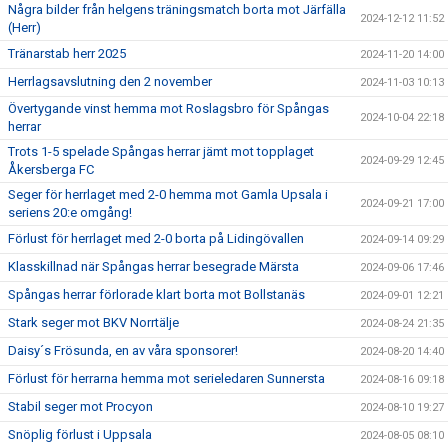
Några bilder från helgens träningsmatch borta mot Järfälla
2024-12-12 11:52
(Herr)
Tränarstab herr 2025
2024-11-20 14:00
Herrlagsavslutning den 2 november
2024-11-03 10:13
Övertygande vinst hemma mot Roslagsbro för Spångas
2024-10-04 22:18
herrar
Trots 1-5 spelade Spångas herrar jämt mot topplaget
2024-09-29 12:45
Åkersberga FC
Seger för herrlaget med 2-0 hemma mot Gamla Upsala i
2024-09-21 17:00
seriens 20:e omgång!
Förlust för herrlaget med 2-0 borta på Lidingövallen
2024-09-14 09:29
Klasskillnad när Spångas herrar besegrade Märsta
2024-09-06 17:46
Spångas herrar förlorade klart borta mot Bollstanäs
2024-09-01 12:21
Stark seger mot BKV Norrtälje
2024-08-24 21:35
Daisy´s Frösunda, en av våra sponsorer!
2024-08-20 14:40
Förlust för herrarna hemma mot serieledaren Sunnersta
2024-08-16 09:18
Stabil seger mot Procyon
2024-08-10 19:27
Snöplig förlust i Uppsala
2024-08-05 08:10