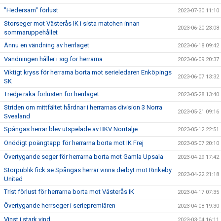
"Hedersam" förlust
2023-07-30 11:10
Storseger mot Västerås IK i sista matchen innan
2023-06-20 23:08
sommaruppehållet
Ännu en vändning av herrlaget
2023-06-18 09:42
Vändningen håller i sig för herrarna
2023-06-09 20:37
Viktigt kryss för herrarna borta mot serieledaren Enköpings
2023-06-07 13:32
SK
Tredje raka förlusten för herrlaget
2023-05-28 13:40
Striden om mittfältet hårdnar i herrarnas division 3 Norra
2023-05-21 09:16
Svealand
Spångas herrar blev utspelade av BKV Norrtälje
2023-05-12 22:51
Onödigt poängtapp för herrarna borta mot IK Frej
2023-05-07 20:10
Övertygande seger för herrarna borta mot Gamla Upsala
2023-04-29 17:42
Storpublik fick se Spångas herrar vinna derbyt mot Rinkeby
2023-04-22 21:18
United
Trist förlust för herrarna borta mot Västerås IK
2023-04-17 07:35
Övertygande herrseger i seriepremiären
2023-04-08 19:30
Vinst i stark vind
2023-03-04 16:11