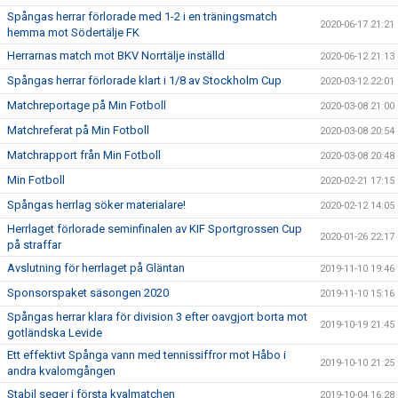
Spångas herrar förlorade med 1-2 i en träningsmatch
2020-06-17 21:21
hemma mot Södertälje FK
Herrarnas match mot BKV Norrtälje inställd
2020-06-12 21:13
Spångas herrar förlorade klart i 1/8 av Stockholm Cup
2020-03-12 22:01
Matchreportage på Min Fotboll
2020-03-08 21:00
Matchreferat på Min Fotboll
2020-03-08 20:54
Matchrapport från Min Fotboll
2020-03-08 20:48
Min Fotboll
2020-02-21 17:15
Spångas herrlag söker materialare!
2020-02-12 14:05
Herrlaget förlorade seminfinalen av KIF Sportgrossen Cup
2020-01-26 22:17
på straffar
Avslutning för herrlaget på Gläntan
2019-11-10 19:46
Sponsorspaket säsongen 2020
2019-11-10 15:16
Spångas herrar klara för division 3 efter oavgjort borta mot
2019-10-19 21:45
gotländska Levide
Ett effektivt Spånga vann med tennissiffror mot Håbo i
2019-10-10 21:25
andra kvalomgången
Stabil seger i första kvalmatchen
2019-10-04 16:28