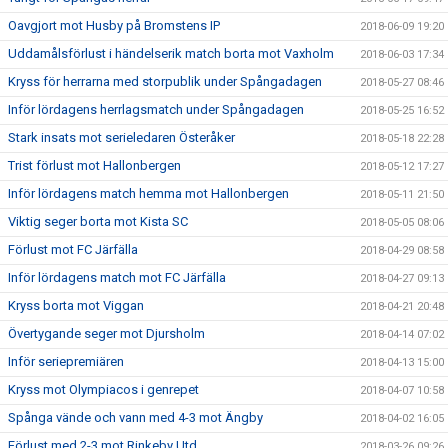
Oavgjort mot Husby på Bromstens IP
2018-06-09 19:20
Uddamålsförlust i händelserik match borta mot Vaxholm
2018-06-03 17:34
Kryss för herrarna med storpublik under Spångadagen
2018-05-27 08:46
Inför lördagens herrlagsmatch under Spångadagen
2018-05-25 16:52
Stark insats mot serieledaren Österåker
2018-05-18 22:28
Trist förlust mot Hallonbergen
2018-05-12 17:27
Inför lördagens match hemma mot Hallonbergen
2018-05-11 21:50
Viktig seger borta mot Kista SC
2018-05-05 08:06
Förlust mot FC Järfälla
2018-04-29 08:58
Inför lördagens match mot FC Järfälla
2018-04-27 09:13
Kryss borta mot Viggan
2018-04-21 20:48
Övertygande seger mot Djursholm
2018-04-14 07:02
Inför seriepremiären
2018-04-13 15:00
Kryss mot Olympiacos i genrepet
2018-04-07 10:58
Spånga vände och vann med 4-3 mot Ängby
2018-04-02 16:05
Förlust med 2-3 mot Rinkeby Utd
2018-03-26 09:26