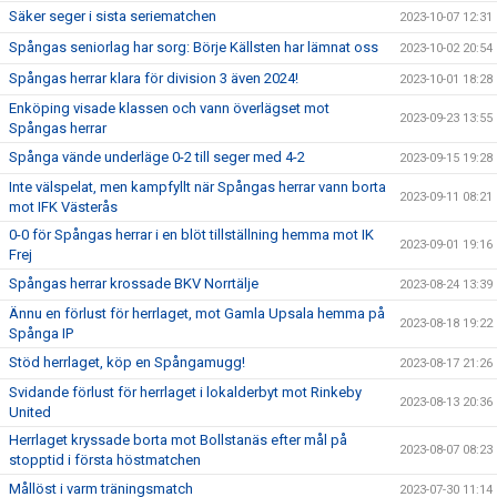
Säker seger i sista seriematchen
2023-10-07 12:31
Spångas seniorlag har sorg: Börje Källsten har lämnat oss
2023-10-02 20:54
Spångas herrar klara för division 3 även 2024!
2023-10-01 18:28
Enköping visade klassen och vann överlägset mot
2023-09-23 13:55
Spångas herrar
Spånga vände underläge 0-2 till seger med 4-2
2023-09-15 19:28
Inte välspelat, men kampfyllt när Spångas herrar vann borta
2023-09-11 08:21
mot IFK Västerås
0-0 för Spångas herrar i en blöt tillställning hemma mot IK
2023-09-01 19:16
Frej
Spångas herrar krossade BKV Norrtälje
2023-08-24 13:39
Ännu en förlust för herrlaget, mot Gamla Upsala hemma på
2023-08-18 19:22
Spånga IP
Stöd herrlaget, köp en Spångamugg!
2023-08-17 21:26
Svidande förlust för herrlaget i lokalderbyt mot Rinkeby
2023-08-13 20:36
United
Herrlaget kryssade borta mot Bollstanäs efter mål på
2023-08-07 08:23
stopptid i första höstmatchen
Mållöst i varm träningsmatch
2023-07-30 11:14