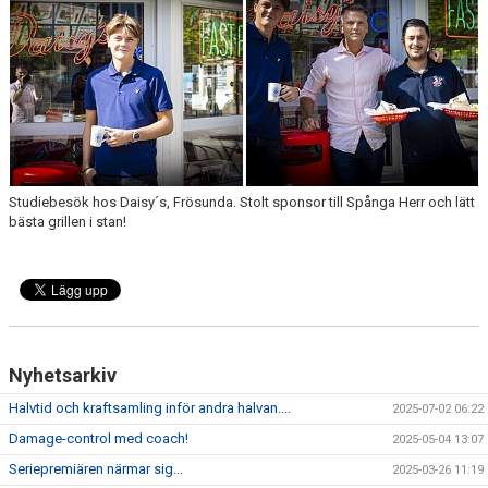
ARKIV 2024-23
ARKIV 2022-20
ARKIV 2019-17
DOKUMENT
Studiebesök hos Daisy´s, Frösunda. Stolt sponsor till Spånga Herr och lätt
KONTAKT
bästa grillen i stan!
Nyhetsarkiv
Halvtid och kraftsamling inför andra halvan....
2025-07-02 06:22
Damage-control med coach!
2025-05-04 13:07
Seriepremiären närmar sig...
2025-03-26 11:19