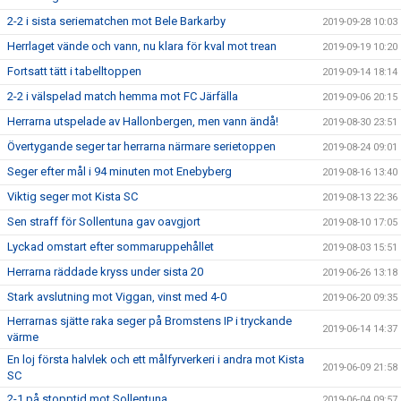
2-2 i sista seriematchen mot Bele Barkarby
2019-09-28 10:03
Herrlaget vände och vann, nu klara för kval mot trean
2019-09-19 10:20
Fortsatt tätt i tabelltoppen
2019-09-14 18:14
2-2 i välspelad match hemma mot FC Järfälla
2019-09-06 20:15
Herrarna utspelade av Hallonbergen, men vann ändå!
2019-08-30 23:51
Övertygande seger tar herrarna närmare serietoppen
2019-08-24 09:01
Seger efter mål i 94 minuten mot Enebyberg
2019-08-16 13:40
Viktig seger mot Kista SC
2019-08-13 22:36
Sen straff för Sollentuna gav oavgjort
2019-08-10 17:05
Lyckad omstart efter sommaruppehållet
2019-08-03 15:51
Herrarna räddade kryss under sista 20
2019-06-26 13:18
Stark avslutning mot Viggan, vinst med 4-0
2019-06-20 09:35
Herrarnas sjätte raka seger på Bromstens IP i tryckande
2019-06-14 14:37
värme
En loj första halvlek och ett målfyrverkeri i andra mot Kista
2019-06-09 21:58
SC
2-1 på stopptid mot Sollentuna
2019-06-04 09:57