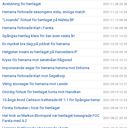
Avslutning för herrlaget
2021-11-28 20:28
Herrarna förlorade säsongens sista, snöiga match
2021-11-22 15:54
"Lovande" förlust för herrlaget på Nälsta BP
2021-11-13 08:58
Herrarna förlorade klart i Farsta
2021-11-06 08:38
Spångas Herrlag klara för 3an även nästa år!
2021-10-31 14:02
En mycket bra dag på jobbet för herrarna
2021-10-29 12:59
Helgjuten insats av herrlaget på Hanvedens IP
2021-10-24 09:18
Kryss för herrarna mot serietvåan Rågsved
2021-10-16 10:15
Imponerande seger för herrarna hemma mot Enhörna
2021-10-09 16:26
Herrarna förlorade klart mot Segeltorp
2021-10-03 09:25
Viktig storseger för herrarna mot Levide
2021-09-24 12:27
Onödig förlust för herrlaget borta mot Hanviken
2021-09-19 10:20
15-årige Arvid Carlsson kvitterade till 1-1 för Spångas herrar
2021-09-10 15:53
Första förlusten i höst för herrlaget
2021-09-06 10:13
Hat trick av Markus Blomquist när herrlaget besegrade FOC
2021-08-27 20:33
Farsta med 4-2