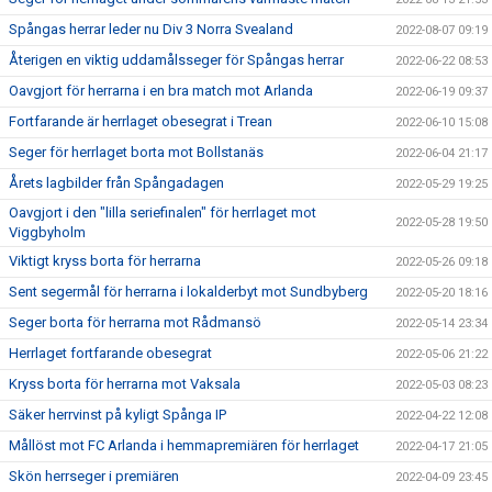
Spångas herrar leder nu Div 3 Norra Svealand
2022-08-07 09:19
Återigen en viktig uddamålsseger för Spångas herrar
2022-06-22 08:53
Oavgjort för herrarna i en bra match mot Arlanda
2022-06-19 09:37
Fortfarande är herrlaget obesegrat i Trean
2022-06-10 15:08
Seger för herrlaget borta mot Bollstanäs
2022-06-04 21:17
Årets lagbilder från Spångadagen
2022-05-29 19:25
Oavgjort i den "lilla seriefinalen" för herrlaget mot
2022-05-28 19:50
Viggbyholm
Viktigt kryss borta för herrarna
2022-05-26 09:18
Sent segermål för herrarna i lokalderbyt mot Sundbyberg
2022-05-20 18:16
Seger borta för herrarna mot Rådmansö
2022-05-14 23:34
Herrlaget fortfarande obesegrat
2022-05-06 21:22
Kryss borta för herrarna mot Vaksala
2022-05-03 08:23
Säker herrvinst på kyligt Spånga IP
2022-04-22 12:08
Mållöst mot FC Arlanda i hemmapremiären för herrlaget
2022-04-17 21:05
Skön herrseger i premiären
2022-04-09 23:45