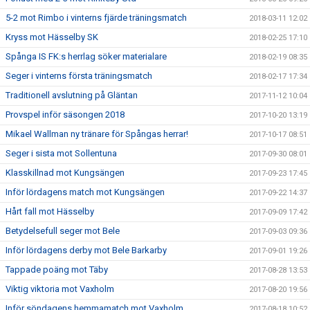
5-2 mot Rimbo i vinterns fjärde träningsmatch
2018-03-11 12:02
Kryss mot Hässelby SK
2018-02-25 17:10
Spånga IS FK:s herrlag söker materialare
2018-02-19 08:35
Seger i vinterns första träningsmatch
2018-02-17 17:34
Traditionell avslutning på Gläntan
2017-11-12 10:04
Provspel inför säsongen 2018
2017-10-20 13:19
Mikael Wallman ny tränare för Spångas herrar!
2017-10-17 08:51
Seger i sista mot Sollentuna
2017-09-30 08:01
Klasskillnad mot Kungsängen
2017-09-23 17:45
Inför lördagens match mot Kungsängen
2017-09-22 14:37
Hårt fall mot Hässelby
2017-09-09 17:42
Betydelsefull seger mot Bele
2017-09-03 09:36
Inför lördagens derby mot Bele Barkarby
2017-09-01 19:26
Tappade poäng mot Täby
2017-08-28 13:53
Viktig viktoria mot Vaxholm
2017-08-20 19:56
Inför söndagens hemmamatch mot Vaxholm
2017-08-18 10:52