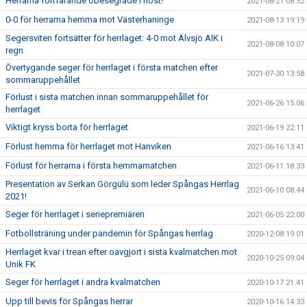
Herrarna fortfarande obesegrade i höst!
2021-08-21 08:52
0-0 för herrarna hemma mot Västerhaninge
2021-08-13 19:19
Segersviten fortsätter för herrlaget: 4-0 mot Älvsjö AIK i
2021-08-08 10:07
regn
Övertygande seger för herrlaget i första matchen efter
2021-07-30 13:58
sommaruppehållet
Förlust i sista matchen innan sommaruppehållet för
2021-06-26 15:06
herrlaget
Viktigt kryss borta för herrlaget
2021-06-19 22:11
Förlust hemma för herrlaget mot Hanviken
2021-06-16 13:41
Förlust för herrarna i första hemmamatchen
2021-06-11 18:33
Presentation av Serkan Görgülü som leder Spångas Herrlag
2021-06-10 08:44
2021!
Seger för herrlaget i seriepremiären
2021-06-05 22:00
Fotbollsträning under pandemin för Spångas herrlag
2020-12-08 19:01
Herrlaget kvar i trean efter oavgjort i sista kvalmatchen mot
2020-10-25 09:04
Unik FK
Seger för herrlaget i andra kvalmatchen
2020-10-17 21:41
Upp till bevis för Spångas herrar
2020-10-16 14:33