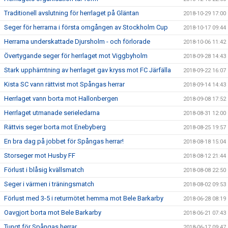
Traditionell avslutning för herrlaget på Gläntan
2018-10-29 17:00
Seger för herrarna i första omgången av Stockholm Cup
2018-10-17 09:44
Herrarna underskattade Djursholm - och förlorade
2018-10-06 11:42
Övertygande seger för herrlaget mot Viggbyholm
2018-09-28 14:43
Stark upphämtning av herrlaget gav kryss mot FC Järfälla
2018-09-22 16:07
Kista SC vann rättvist mot Spångas herrar
2018-09-14 14:43
Herrlaget vann borta mot Hallonbergen
2018-09-08 17:52
Herrlaget utmanade serieledarna
2018-08-31 12:00
Rättvis seger borta mot Enebyberg
2018-08-25 19:57
En bra dag på jobbet för Spångas herrar!
2018-08-18 15:04
Storseger mot Husby FF
2018-08-12 21:44
Förlust i blåsig kvällsmatch
2018-08-08 22:50
Seger i värmen i träningsmatch
2018-08-02 09:53
Förlust med 3-5 i returmötet hemma mot Bele Barkarby
2018-06-28 08:19
Oavgjort borta mot Bele Barkarby
2018-06-21 07:43
Tungt för Spångas herrar
2018-06-17 09:47