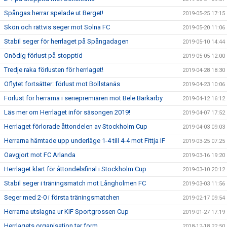
Spångas herrar spelade ut Berget!
2019-05-25 17:15
Skön och rättvis seger mot Solna FC
2019-05-20 11:06
Stabil seger för herrlaget på Spångadagen
2019-05-10 14:44
Onödig förlust på stopptid
2019-05-05 12:00
Tredje raka förlusten för herrlaget!
2019-04-28 18:30
Oflytet fortsätter: förlust mot Bollstanäs
2019-04-23 10:06
Förlust för herrarna i seriepremiären mot Bele Barkarby
2019-04-12 16:12
Läs mer om Herrlaget inför säsongen 2019!
2019-04-07 17:52
Herrlaget förlorade åttondelen av Stockholm Cup
2019-04-03 09:03
Herrarna hämtade upp underläge 1-4 till 4-4 mot Fittja IF
2019-03-25 07:25
Oavgjort mot FC Arlanda
2019-03-16 19:20
Herrlaget klart för åttondelsfinal i Stockholm Cup
2019-03-10 20:12
Stabil seger i träningsmatch mot Långholmen FC
2019-03-03 11:56
Seger med 2-0 i första träningsmatchen
2019-02-17 09:54
Herrarna utslagna ur KIF Sportgrossen Cup
2019-01-27 17:19
Herrlagets organisation tar form
2018-12-18 22:50