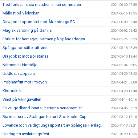
Trist förlust i sista matchen innan sommaren
2024-06-20 07:50
Mållöst på Vårlyckan
2024-06-15 19:35
Oavgjort i toppmötet mot Åkersberga FC
2024-06-09 09:40
Magisk vändning på Gamlis
2024-06-02 08:42
Förlust för herrlaget i värmen på Spångadagen
2024-05-25 08:23
Spånga fortsätter att vinna
2024-05-18 08:39
Bra jobbat mot Bollstanäs
2024-05-10 19:44
Nätrassel i Norrtälje
2024-05-04 08:05
Uddlöst i Uppsala
2024-04-29 08:23
Problemfritt mot Procyon
2024-04-21 09:08
Kiropraktik
2024-04-20 17:48
Vinst på Vikingavallen
2024-04-14 10:16
En väl godkänd insats i herrarna seriepremiär
2024-04-06 09:19
Bra insatser av Spångas herrar i Stockholm Cup
2024-03-12 17:10
Lovande (och väldigt ung) uppstart av Spångas Herrlag!
2023-11-13 09:21
Herrlagets avslutningsfest
2023-10-29 19:35