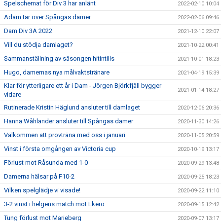
Spelschemat för Div 3 har anlänt
2022-02-10 10:04
Adam tar över Spångas damer
2022-02-06 09:46
Dam Div 3A 2022
2021-12-10 22:07
Vill du stödja damlaget?
2021-10-22 00:41
Sammanställning av säsongen hitintills
2021-10-01 18:23
Hugo, damernas nya målvaktstränare
2021-04-19 15:39
Klar för ytterligare ett år i Dam - Jörgen Björkfjäll bygger
2021-01-14 18:27
vidare
Rutinerade Kristin Häglund ansluter till damlaget
2020-12-06 20:36
Hanna Wåhlander ansluter till Spångas damer
2020-11-30 14:26
Välkommen att provträna med oss i januari
2020-11-05 20:59
Vinst i första omgången av Victoria cup
2020-10-19 13:17
Förlust mot Råsunda med 1-0
2020-09-29 13:48
Damerna hälsar på F10-2
2020-09-25 18:23
Vilken spelglädje vi visade!
2020-09-22 11:10
3-2 vinst i helgens match mot Ekerö
2020-09-15 12:42
Tung förlust mot Marieberg
2020-09-07 13:17