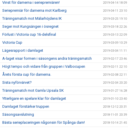
Vinst för damerna i seriepremiären!
2019-04-14 18:09
Seriepremiär för damerna mot Karlberg
2019-04-11 23:10
Träningsmatch mot Mälarhöjdens IK
2019-03-25 19:10
Seger mot Kungsängen i ösregnet
2019-03-18 22:26
Förlust i Victoria cup 16-delsfinal
2019-03-13 22:09
Victoria Cup
2019-03-09 10:29
Lägesrapport i damlaget
2019-03-04 11:11
A-laget visar formen i säsongens andra träningsmatch
2019-02-17 23:46
Högt tempo och vidare från gruppen i Valbocupen
2019-02-11 22:10
Årets första cup för damerna.
2019-02-08 22:11
Sista nyförvärvet?
2019-02-04 20:20
Träningsmatch mot Gamla Upsala SK
2019-01-27 16:28
Ytterligare en spelare klar för damlaget
2019-01-10 23:40
Damlaget förstärker truppen
2018-12-12 20:31
Säsongsavslutning
2018-11-01 20:39
Bästa serieplaceringen någonsin för Spånga dam!
2018-10-14 21:45