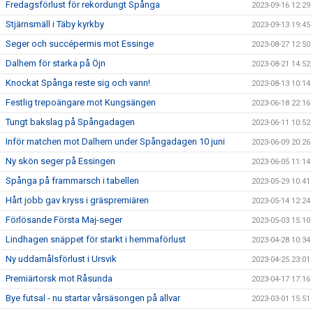
Fredagsförlust för rekordungt Spånga
2023-09-16 12:29
Stjärnsmäll i Täby kyrkby
2023-09-13 19:45
Seger och succépermis mot Essinge
2023-08-27 12:50
Dalhem för starka på Öjn
2023-08-21 14:52
Knockat Spånga reste sig och vann!
2023-08-13 10:14
Festlig trepoängare mot Kungsängen
2023-06-18 22:16
Tungt bakslag på Spångadagen
2023-06-11 10:52
Inför matchen mot Dalhem under Spångadagen 10 juni
2023-06-09 20:26
Ny skön seger på Essingen
2023-06-05 11:14
Spånga på frammarsch i tabellen
2023-05-29 10:41
Hårt jobb gav kryss i gräspremiären
2023-05-14 12:24
Förlösande Första Maj-seger
2023-05-03 15:10
Lindhagen snäppet för starkt i hemmaförlust
2023-04-28 10:34
Ny uddamålsförlust i Ursvik
2023-04-25 23:01
Premiärtorsk mot Råsunda
2023-04-17 17:16
Bye futsal - nu startar vårsäsongen på allvar
2023-03-01 15:51