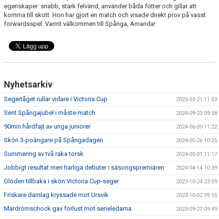
egenskaper: snabb, stark felvänd, använder båda fötter och gillar att
komma till skott. Hon har gjort en match och visade direkt prov på vasst
forwardsspel. Varmt välkommen till Spånga, Amanda!
Nyhetsarkiv
Segertåget rullar vidare i Victoria Cup
2025-03-21 11:03
Sent Spångajubel i måste-match
2024-09-23 09:58
90min hårdfajt av unga juniorer
2024-06-09 11:22
Skön 3-poängare på Spångadagen
2024-05-26 10:25
Summering av två raka torsk
2024-05-01 11:17
Jobbigt resultat men härliga debuter i säsongspremiären
2024-04-14 10:39
Glöden tillbaka i skön Victoria Cup-seger
2023-10-24 23:09
Friskare damlag kryssade mot Ursvik
2023-10-02 09:55
Mardrömschock gav förlust mot serieledarna
2023-09-27 09:49