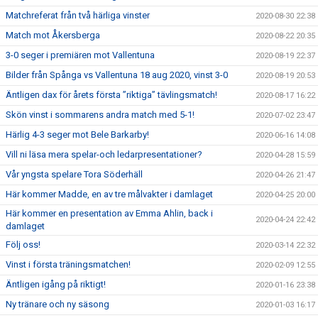
Matchreferat från två härliga vinster
2020-08-30 22:38
Match mot Åkersberga
2020-08-22 20:35
3-0 seger i premiären mot Vallentuna
2020-08-19 22:37
Bilder från Spånga vs Vallentuna 18 aug 2020, vinst 3-0
2020-08-19 20:53
Äntligen dax för årets första ”riktiga” tävlingsmatch!
2020-08-17 16:22
Skön vinst i sommarens andra match med 5-1!
2020-07-02 23:47
Härlig 4-3 seger mot Bele Barkarby!
2020-06-16 14:08
Vill ni läsa mera spelar-och ledarpresentationer?
2020-04-28 15:59
Vår yngsta spelare Tora Söderhäll
2020-04-26 21:47
Här kommer Madde, en av tre målvakter i damlaget
2020-04-25 20:00
Här kommer en presentation av Emma Ahlin, back i
2020-04-24 22:42
damlaget
Följ oss!
2020-03-14 22:32
Vinst i första träningsmatchen!
2020-02-09 12:55
Äntligen igång på riktigt!
2020-01-16 23:38
Ny tränare och ny säsong
2020-01-03 16:17