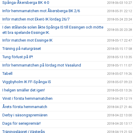
Spånga-Åkersberga BK 4-0
2018-06-03 10:27
Inför hemmamatchen mot Åkersberga BK 2/6
2018-05-31 22:12
Inför matchen mot Ekerö IK lördag 26/7
2018-05-24 23:24
I den stålande solen åkte Spånga IS till Essingen och mötte
2018-05-20 23:28
ett bra spelande Essinge IK.
Inför matchen mot Essinge IK
2018-05-17 22:47
Träning på naturgräset
2018-05-15 17:58
Tung förlust på IP!
2018-05-13 13:35
Inför hemmamatchen på lördag mot Vasalund
2018-05-11 11:07
Tabell
2018-05-07 19:26
Viggbyholm IK FF-Spånga IS
2018-05-07 09:23
I helgen smäller det igen!
2018-05-03 13:26
Vinst i första hemmamatchen
2018-04-29 12:19
Årets första hemmamatch
2018-04-27 21:46
Derby i säsongspremiären
2018-04-22 13:00
Dags för seriepremiär!
2018-04-20 13:17
Träningslägret i Västerås
2018-04-19 21:53