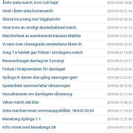
Årets sista match, kom och heja!
2018-10-06 18:06
Vinst i årets sista bortamatch!
2018-09-30 21:54
Sköna tre poäng mot Viggbyholm
2018-09-22 20:35
Vinst trots en otroligt skadedrabbad match.
2018-09-19 21:13
Matchreferat av assisterande tränaren Matilda
2018-09-10 23:29
Vi vann över obesegrade serieledarna Ekerö IK
2018-09-04 22:55
Svag 1:a halvlek gav förlust i söndagens match
2018-08-27 14:08
Revanschsuget damlag tar 3 poäng!
2018-08-20 22:17
Förlust i höstpremiären för damlaget
2018-08-16 22:50
Spånga IS damer drar igång säsongen igen!
2018-08-12 22:07
Spelarrådet sammanfattar vårsäsongen
2018-06-28 22:05
Huvudtränaren om damlagets vårsäsong
2018-06-26 11:44
Vilken match det blev
2018-06-19 08:56
Sista matchen innan sommaruppehållet, 18/6 kl 20:30
2018-06-17 18:29
Marieberg-Spånga 1-1
2018-06-12 21:08
Inför mötet med Mariebergs SK
2018-06-09 17:53