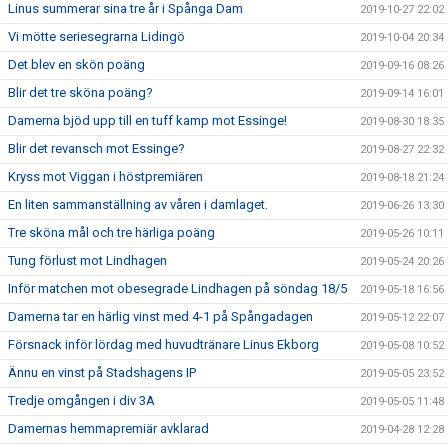
Linus summerar sina tre år i Spånga Dam
2019-10-27 22:02
Vi mötte seriesegrarna Lidingö
2019-10-04 20:34
Det blev en skön poäng
2019-09-16 08:26
Blir det tre sköna poäng?
2019-09-14 16:01
Damerna bjöd upp till en tuff kamp mot Essinge!
2019-08-30 18:35
Blir det revansch mot Essinge?
2019-08-27 22:32
Kryss mot Viggan i höstpremiären
2019-08-18 21:24
En liten sammanställning av våren i damlaget.
2019-06-26 13:30
Tre sköna mål och tre härliga poäng
2019-05-26 10:11
Tung förlust mot Lindhagen
2019-05-24 20:26
Inför matchen mot obesegrade Lindhagen på söndag 18/5
2019-05-18 16:56
Damerna tar en härlig vinst med 4-1 på Spångadagen
2019-05-12 22:07
Försnack inför lördag med huvudtränare Linus Ekborg
2019-05-08 10:52
Ännu en vinst på Stadshagens IP
2019-05-05 23:52
Tredje omgången i div 3A
2019-05-05 11:48
Damernas hemmapremiär avklarad
2019-04-28 12:28