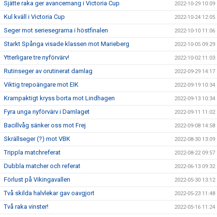
Sjätte raka ger avancemang i Victoria Cup
2022-10-29 10:09
Kul kväll i Victoria Cup
2022-10-24 12:05
Seger mot seriesegrarna i höstfinalen
2022-10-10 11:06
Starkt Spånga visade klassen mot Marieberg
2022-10-05 09:29
Ytterligare tre nyförvärv!
2022-10-02 11:03
Rutinseger av orutinerat damlag
2022-09-29 14:17
Viktig trepoängare mot EIK
2022-09-19 10:34
Krampaktigt kryss borta mot Lindhagen
2022-09-13 10:34
Fyra unga nyförvärv i Damlaget
2022-09-11 11:02
Bacillvåg sänker oss mot Frej
2022-09-08 14:58
Skrällseger (?) mot VBK
2022-08-30 13:09
Trippla matchreferat
2022-08-22 09:57
Dubbla matcher och referat
2022-06-13 09:32
Förlust på Vikingavallen
2022-05-30 13:12
Två skilda halvlekar gav oavgjort
2022-05-23 11:48
Två raka vinster!
2022-05-16 11:24