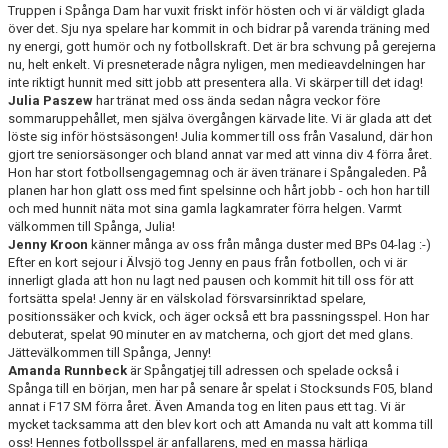
Truppen i Spånga Dam har vuxit friskt inför hösten och vi är väldigt glada
över det. Sju nya spelare har kommit in och bidrar på varenda träning med
ny energi, gott humör och ny fotbollskraft. Det är bra schvung på gerejerna
nu, helt enkelt. Vi presneterade några nyligen, men medieavdelningen har
inte riktigt hunnit med sitt jobb att presentera alla. Vi skärper till det idag!
Julia Paszew
har tränat med oss ända sedan några veckor före
sommaruppehållet, men själva övergången kärvade lite. Vi är glada att det
löste sig inför höstsäsongen! Julia kommer till oss från Vasalund, där hon
gjort tre seniorsäsonger och bland annat var med att vinna div 4 förra året.
Hon har stort fotbollsengagemnag och är även tränare i Spångaleden. På
planen har hon glatt oss med fint spelsinne och hårt jobb - och hon har till
och med hunnit näta mot sina gamla lagkamrater förra helgen. Varmt
välkommen till Spånga, Julia!
Jenny Kroon
känner många av oss från många duster med BPs 04-lag :-)
Efter en kort sejour i Älvsjö tog Jenny en paus från fotbollen, och vi är
innerligt glada att hon nu lagt ned pausen och kommit hit till oss för att
fortsätta spela! Jenny är en välskolad försvarsinriktad spelare,
positionssäker och kvick, och äger också ett bra passningsspel. Hon har
debuterat, spelat 90 minuter en av matcherna, och gjort det med glans.
Jättevälkommen till Spånga, Jenny!
Amanda Runnbeck
är Spångatjej till adressen och spelade också i
Spånga till en början, men har på senare år spelat i Stocksunds F05, bland
annat i F17 SM förra året. Även Amanda tog en liten paus ett tag. Vi är
mycket tacksamma att den blev kort och att Amanda nu valt att komma till
oss! Hennes fotbollsspel är anfallarens, med en massa härliga