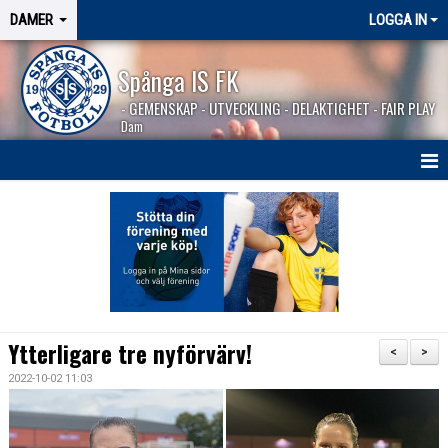
DAMER
LOGGA IN
Spånga IS FK
- GEMENSKAP - UTVECKLING - DELAKTIGHET - FAIR PLAY
Dam
HEM
NYHETER
TRUPPEN
KALENDER
Ytterligare tre nyförvärv!
<
>
MATCHER
2022-10-02 11:03
BILDGALLERI