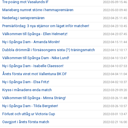
Tre poäng mot Vasalunds IF
2022-05-09 15:46
Marieberg numret större i hemmapremiären
2022-05-03 09:40
Nederlag i seriepremiären
2022-04-25 11:45
Premiärlördag: 3 nya stjärnor om läget inför matchen!
2022-04-23 10:45
Välkommen till Spånga - Ellen Helmertz!
2022-04-23 07:45
Ny i Spånga Dam - Amanda Morén!
2022-04-15 11:44
Dubbla drömmål i försäsongens sista (?) träningsmatch
2022-04-12 10:17
Välkommen till Spånga Dam - Nike Lund!
2022-04-10 13:47
Ny i Spånga Dam - Isabelle Claesson!
2022-04-10 07:53
Årets första vinst mot Vallentuna BK DF
2022-04-04 11:04
Ny i Spånga Dam - Elsa Fritz!
2022-04-02 10:37
Kryss i månadens enda match
2022-03-29 09:20
Välkommen till Spånga - Minna Sträng!
2022-03-26 11:48
Ny i Spånga Dam - Tilda Bergsten!
2022-03-26 10:57
Förlust och uttåg ur Victoria Cup
2022-03-01 13:47
Oavgjort i årets första match
2022-02-21 16:00