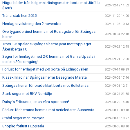
Några bilder från helgens träningsmatch borta mot Järfälla
2024-12-12 11:52
(Herr)
Tränarstab herr 2025
2024-11-20 14:00
Herrlagsavslutning den 2 november
2024-11-03 10:13
Övertygande vinst hemma mot Roslagsbro för Spångas
2024-10-04 22:18
herrar
Trots 1-5 spelade Spångas herrar jämt mot topplaget
2024-09-29 12:45
Åkersberga FC
Seger för herrlaget med 2-0 hemma mot Gamla Upsala i
2024-09-21 17:00
seriens 20:e omgång!
Förlust för herrlaget med 2-0 borta på Lidingövallen
2024-09-14 09:29
Klasskillnad när Spångas herrar besegrade Märsta
2024-09-06 17:46
Spångas herrar förlorade klart borta mot Bollstanäs
2024-09-01 12:21
Stark seger mot BKV Norrtälje
2024-08-24 21:35
Daisy´s Frösunda, en av våra sponsorer!
2024-08-20 14:40
Förlust för herrarna hemma mot serieledaren Sunnersta
2024-08-16 09:18
Stabil seger mot Procyon
2024-08-10 19:27
Snöplig förlust i Uppsala
2024-08-05 08:10