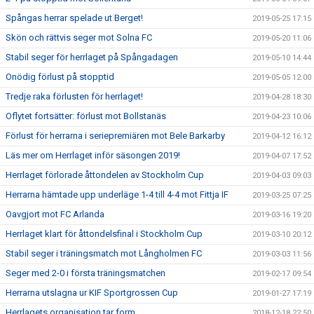
Spångas herrar spelade ut Berget!
2019-05-25 17:15
Skön och rättvis seger mot Solna FC
2019-05-20 11:06
Stabil seger för herrlaget på Spångadagen
2019-05-10 14:44
Onödig förlust på stopptid
2019-05-05 12:00
Tredje raka förlusten för herrlaget!
2019-04-28 18:30
Oflytet fortsätter: förlust mot Bollstanäs
2019-04-23 10:06
Förlust för herrarna i seriepremiären mot Bele Barkarby
2019-04-12 16:12
Läs mer om Herrlaget inför säsongen 2019!
2019-04-07 17:52
Herrlaget förlorade åttondelen av Stockholm Cup
2019-04-03 09:03
Herrarna hämtade upp underläge 1-4 till 4-4 mot Fittja IF
2019-03-25 07:25
Oavgjort mot FC Arlanda
2019-03-16 19:20
Herrlaget klart för åttondelsfinal i Stockholm Cup
2019-03-10 20:12
Stabil seger i träningsmatch mot Långholmen FC
2019-03-03 11:56
Seger med 2-0 i första träningsmatchen
2019-02-17 09:54
Herrarna utslagna ur KIF Sportgrossen Cup
2019-01-27 17:19
Herrlagets organisation tar form
2018-12-18 22:50