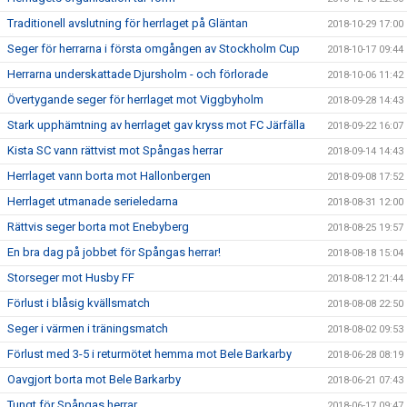
Traditionell avslutning för herrlaget på Gläntan
2018-10-29 17:00
Seger för herrarna i första omgången av Stockholm Cup
2018-10-17 09:44
Herrarna underskattade Djursholm - och förlorade
2018-10-06 11:42
Övertygande seger för herrlaget mot Viggbyholm
2018-09-28 14:43
Stark upphämtning av herrlaget gav kryss mot FC Järfälla
2018-09-22 16:07
Kista SC vann rättvist mot Spångas herrar
2018-09-14 14:43
Herrlaget vann borta mot Hallonbergen
2018-09-08 17:52
Herrlaget utmanade serieledarna
2018-08-31 12:00
Rättvis seger borta mot Enebyberg
2018-08-25 19:57
En bra dag på jobbet för Spångas herrar!
2018-08-18 15:04
Storseger mot Husby FF
2018-08-12 21:44
Förlust i blåsig kvällsmatch
2018-08-08 22:50
Seger i värmen i träningsmatch
2018-08-02 09:53
Förlust med 3-5 i returmötet hemma mot Bele Barkarby
2018-06-28 08:19
Oavgjort borta mot Bele Barkarby
2018-06-21 07:43
Tungt för Spångas herrar
2018-06-17 09:47