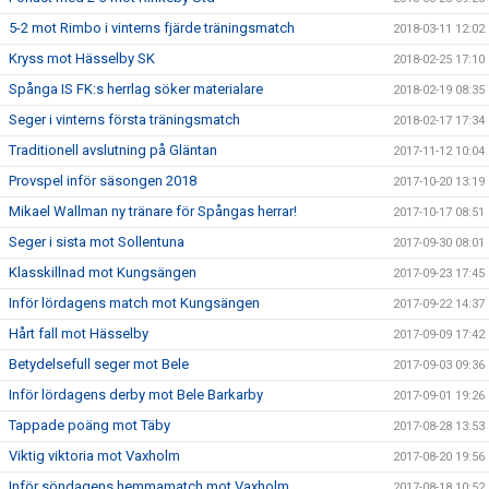
5-2 mot Rimbo i vinterns fjärde träningsmatch
2018-03-11 12:02
Kryss mot Hässelby SK
2018-02-25 17:10
Spånga IS FK:s herrlag söker materialare
2018-02-19 08:35
Seger i vinterns första träningsmatch
2018-02-17 17:34
Traditionell avslutning på Gläntan
2017-11-12 10:04
Provspel inför säsongen 2018
2017-10-20 13:19
Mikael Wallman ny tränare för Spångas herrar!
2017-10-17 08:51
Seger i sista mot Sollentuna
2017-09-30 08:01
Klasskillnad mot Kungsängen
2017-09-23 17:45
Inför lördagens match mot Kungsängen
2017-09-22 14:37
Hårt fall mot Hässelby
2017-09-09 17:42
Betydelsefull seger mot Bele
2017-09-03 09:36
Inför lördagens derby mot Bele Barkarby
2017-09-01 19:26
Tappade poäng mot Täby
2017-08-28 13:53
Viktig viktoria mot Vaxholm
2017-08-20 19:56
Inför söndagens hemmamatch mot Vaxholm
2017-08-18 10:52