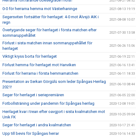
Herrarna fortfarande obesegrade i höst!
2021-08-21 08:52
0-0 för herrarna hemma mot Västerhaninge
2021-08-13 19:19
Segersviten fortsätter för herrlaget: 4-0 mot Älvsjö AIK i
2021-08-08 10:07
regn
Övertygande seger för herrlaget i första matchen efter
2021-07-30 13:58
sommaruppehållet
Förlust i sista matchen innan sommaruppehållet för
2021-06-26 15:06
herrlaget
Viktigt kryss borta för herrlaget
2021-06-19 22:11
Förlust hemma för herrlaget mot Hanviken
2021-06-16 13:41
Förlust för herrarna i första hemmamatchen
2021-06-11 18:33
Presentation av Serkan Görgülü som leder Spångas Herrlag
2021-06-10 08:44
2021!
Seger för herrlaget i seriepremiären
2021-06-05 22:00
Fotbollsträning under pandemin för Spångas herrlag
2020-12-08 19:01
Herrlaget kvar i trean efter oavgjort i sista kvalmatchen mot
2020-10-25 09:04
Unik FK
Seger för herrlaget i andra kvalmatchen
2020-10-17 21:41
Upp till bevis för Spångas herrar
2020-10-16 14:33