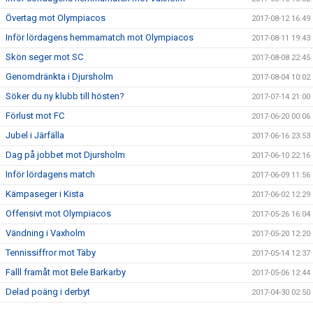
Övertag mot Olympiacos
2017-08-12 16:49
Inför lördagens hemmamatch mot Olympiacos
2017-08-11 19:43
Skön seger mot SC
2017-08-08 22:45
Genomdränkta i Djursholm
2017-08-04 10:02
Söker du ny klubb till hösten?
2017-07-14 21:00
Förlust mot FC
2017-06-20 00:06
Jubel i Järfälla
2017-06-16 23:53
Dag på jobbet mot Djursholm
2017-06-10 22:16
Inför lördagens match
2017-06-09 11:56
Kämpaseger i Kista
2017-06-02 12:29
Offensivt mot Olympiacos
2017-05-26 16:04
Vändning i Vaxholm
2017-05-20 12:20
Tennissiffror mot Täby
2017-05-14 12:37
Falll framåt mot Bele Barkarby
2017-05-06 12:44
Delad poäng i derbyt
2017-04-30 02:50
Godkänt mot Galaxy
2017-04-22 12:56