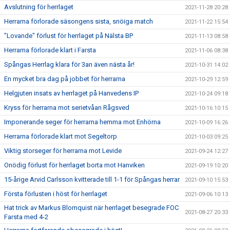
Avslutning för herrlaget
2021-11-28 20:28
Herrarna förlorade säsongens sista, snöiga match
2021-11-22 15:54
"Lovande" förlust för herrlaget på Nälsta BP
2021-11-13 08:58
Herrarna förlorade klart i Farsta
2021-11-06 08:38
Spångas Herrlag klara för 3an även nästa år!
2021-10-31 14:02
En mycket bra dag på jobbet för herrarna
2021-10-29 12:59
Helgjuten insats av herrlaget på Hanvedens IP
2021-10-24 09:18
Kryss för herrarna mot serietvåan Rågsved
2021-10-16 10:15
Imponerande seger för herrarna hemma mot Enhörna
2021-10-09 16:26
Herrarna förlorade klart mot Segeltorp
2021-10-03 09:25
Viktig storseger för herrarna mot Levide
2021-09-24 12:27
Onödig förlust för herrlaget borta mot Hanviken
2021-09-19 10:20
15-årige Arvid Carlsson kvitterade till 1-1 för Spångas herrar
2021-09-10 15:53
Första förlusten i höst för herrlaget
2021-09-06 10:13
Hat trick av Markus Blomquist när herrlaget besegrade FOC
2021-08-27 20:33
Farsta med 4-2