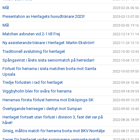
Mål
2023-02-26 06:56
Presentation av Herrlagets huvudtränare 2023!
2023-02-13 07:00
Mål
2023-02-05 19:16
Matchen avbruten vid 2-1 till Frej
2022-12-14 11:14
Ny assisterande tränare i Herrlaget: Martin Ekström!
2022-11-24 15:15
Traditionell avslutning för herrlaget
2022-10-30 10:43
Spångavinst i årets sista seniormatch på herrsidan!
2022-10-04 13:12
Förlust för herrarna i sista matchen borta mot Gamla
2022-10-03 09:50
Upsala
Tredje förlusten i rad för herrlaget
2022-09-24 10:46
Viggbyholm blev för svåra för herrarna
2022-09-18 09:59
Herrarnas första förlust hemma mot Enköpings SK
2022-09-09 10:29
Övertygande herrseger i derbyt mot Sumpan
2022-09-05 10:40
Herrlaget fortsatt utan förlust i division 3, fast det var på
2022-08-26 18:09
håret!
Grisig, mållös match för herrarna borta mot BKV Norrtälje
2022-08-21 09:23
Seger för herrlaget under sommarens varmaste match
2022-08-13 21:53