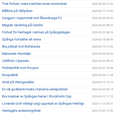
Trist förlust i sista matchen innan sommaren
2024-06-20 07:50
Mållöst på Vårlyckan
2024-06-15 19:35
Oavgjort i toppmötet mot Åkersberga FC
2024-06-09 09:40
Magisk vändning på Gamlis
2024-06-02 08:42
Förlust för herrlaget i värmen på Spångadagen
2024-05-25 08:23
Spånga fortsätter att vinna
2024-05-18 08:39
Bra jobbat mot Bollstanäs
2024-05-10 19:44
Nätrassel i Norrtälje
2024-05-04 08:05
Uddlöst i Uppsala
2024-04-29 08:23
Problemfritt mot Procyon
2024-04-21 09:08
Kiropraktik
2024-04-20 17:48
Vinst på Vikingavallen
2024-04-14 10:16
En väl godkänd insats i herrarna seriepremiär
2024-04-06 09:19
Bra insatser av Spångas herrar i Stockholm Cup
2024-03-12 17:10
Lovande (och väldigt ung) uppstart av Spångas Herrlag!
2023-11-13 09:21
Herrlagets avslutningsfest
2023-10-29 19:35