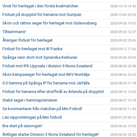
Vinst för herrlaget i den första kvalmatchen
2020-10-10 16:42
Förlust på stopptid för herrarna mot Sumpan
2020-10-04 23:33
Skön och rättvis seger för herrlaget mot Gideonsberg
2020-09-26 19:55
Tillsammans!
2020-09-25 12:27
Återigen förlust för herrlaget
2020-09-20 23:45
Förlust för herrlaget mot IK Franke
2020-09-12 17:56
Spånga vann stort mot Syrianska Kerburan
2020-09-06 23:00
Förlust mot IFK Uppsala i division 3 Norra Svealand
2020-08-30 20:58
Skön kämpaseger för herrlaget mot BKV Norrtälje
2020-08-26 22:03
0-2 hemma på Spånga IP för herrarna mot Järfälla
2020-08-23 17:18
Förlust för herrarna efter straffmål av Arlanda på stopptid
2020-08-16 13:02
Stabil seger i hemmapremiären
2020-08-07 10:18
Se kommentarer från matchen på Min Fotboll
2020-08-03 11:44
Läs rapporteringen på Min fotboll
2020-07-29 00:16
Bra start på säsongen!
2020-06-26 10:53
Äntligen startar Division 3 Norra Svealand för herrlaget!
2020-06-24 18:22