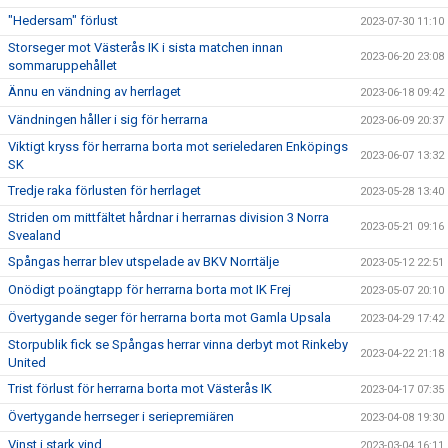
"Hedersam" förlust
2023-07-30 11:10
Storseger mot Västerås IK i sista matchen innan
2023-06-20 23:08
sommaruppehållet
Ännu en vändning av herrlaget
2023-06-18 09:42
Vändningen håller i sig för herrarna
2023-06-09 20:37
Viktigt kryss för herrarna borta mot serieledaren Enköpings
2023-06-07 13:32
SK
Tredje raka förlusten för herrlaget
2023-05-28 13:40
Striden om mittfältet hårdnar i herrarnas division 3 Norra
2023-05-21 09:16
Svealand
Spångas herrar blev utspelade av BKV Norrtälje
2023-05-12 22:51
Onödigt poängtapp för herrarna borta mot IK Frej
2023-05-07 20:10
Övertygande seger för herrarna borta mot Gamla Upsala
2023-04-29 17:42
Storpublik fick se Spångas herrar vinna derbyt mot Rinkeby
2023-04-22 21:18
United
Trist förlust för herrarna borta mot Västerås IK
2023-04-17 07:35
Övertygande herrseger i seriepremiären
2023-04-08 19:30
Vinst i stark vind
2023-03-04 16:11