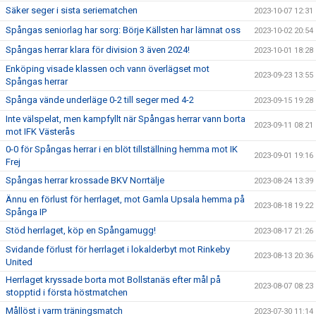
Säker seger i sista seriematchen
2023-10-07 12:31
Spångas seniorlag har sorg: Börje Källsten har lämnat oss
2023-10-02 20:54
Spångas herrar klara för division 3 även 2024!
2023-10-01 18:28
Enköping visade klassen och vann överlägset mot
2023-09-23 13:55
Spångas herrar
Spånga vände underläge 0-2 till seger med 4-2
2023-09-15 19:28
Inte välspelat, men kampfyllt när Spångas herrar vann borta
2023-09-11 08:21
mot IFK Västerås
0-0 för Spångas herrar i en blöt tillställning hemma mot IK
2023-09-01 19:16
Frej
Spångas herrar krossade BKV Norrtälje
2023-08-24 13:39
Ännu en förlust för herrlaget, mot Gamla Upsala hemma på
2023-08-18 19:22
Spånga IP
Stöd herrlaget, köp en Spångamugg!
2023-08-17 21:26
Svidande förlust för herrlaget i lokalderbyt mot Rinkeby
2023-08-13 20:36
United
Herrlaget kryssade borta mot Bollstanäs efter mål på
2023-08-07 08:23
stopptid i första höstmatchen
Mållöst i varm träningsmatch
2023-07-30 11:14