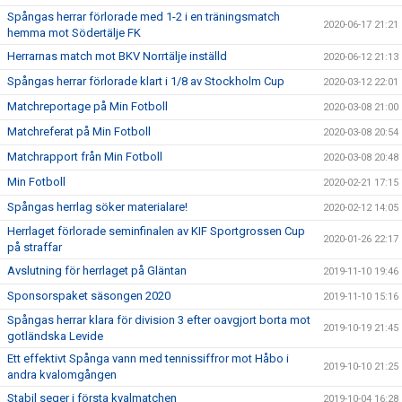
Spångas herrar förlorade med 1-2 i en träningsmatch
2020-06-17 21:21
hemma mot Södertälje FK
Herrarnas match mot BKV Norrtälje inställd
2020-06-12 21:13
Spångas herrar förlorade klart i 1/8 av Stockholm Cup
2020-03-12 22:01
Matchreportage på Min Fotboll
2020-03-08 21:00
Matchreferat på Min Fotboll
2020-03-08 20:54
Matchrapport från Min Fotboll
2020-03-08 20:48
Min Fotboll
2020-02-21 17:15
Spångas herrlag söker materialare!
2020-02-12 14:05
Herrlaget förlorade seminfinalen av KIF Sportgrossen Cup
2020-01-26 22:17
på straffar
Avslutning för herrlaget på Gläntan
2019-11-10 19:46
Sponsorspaket säsongen 2020
2019-11-10 15:16
Spångas herrar klara för division 3 efter oavgjort borta mot
2019-10-19 21:45
gotländska Levide
Ett effektivt Spånga vann med tennissiffror mot Håbo i
2019-10-10 21:25
andra kvalomgången
Stabil seger i första kvalmatchen
2019-10-04 16:28