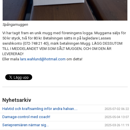
Spångamuggen
Vi har tagit fram en unik mugg med föreningens logga. Muggarna säljs för
50 kr styck, två för 80 kr. Betalningen sätts in på lagledare Lasses
swishkonto (072-748 21 40), märk betalningen Mugg. LÄGG DESSUTOM
TILL I MEDDELANDET VEM SOM SÅLT MUGGEN; OCH OM DEN ÄR
LEVERERAD!
Eller maila
lars.wahlund@hotmail.com
om detta!
Nyhetsarkiv
Halvtid och kraftsamling inför andra halvan....
2025-07-02 06:22
Damage-control med coach!
2025-05-04 13:07
Seriepremiären närmar sig...
2025-03-26 11:19