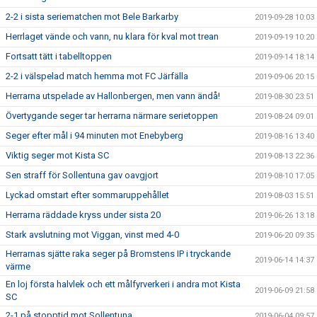
2-2 i sista seriematchen mot Bele Barkarby
2019-09-28 10:03
Herrlaget vände och vann, nu klara för kval mot trean
2019-09-19 10:20
Fortsatt tätt i tabelltoppen
2019-09-14 18:14
2-2 i välspelad match hemma mot FC Järfälla
2019-09-06 20:15
Herrarna utspelade av Hallonbergen, men vann ändå!
2019-08-30 23:51
Övertygande seger tar herrarna närmare serietoppen
2019-08-24 09:01
Seger efter mål i 94 minuten mot Enebyberg
2019-08-16 13:40
Viktig seger mot Kista SC
2019-08-13 22:36
Sen straff för Sollentuna gav oavgjort
2019-08-10 17:05
Lyckad omstart efter sommaruppehållet
2019-08-03 15:51
Herrarna räddade kryss under sista 20
2019-06-26 13:18
Stark avslutning mot Viggan, vinst med 4-0
2019-06-20 09:35
Herrarnas sjätte raka seger på Bromstens IP i tryckande
2019-06-14 14:37
värme
En loj första halvlek och ett målfyrverkeri i andra mot Kista
2019-06-09 21:58
SC
2-1 på stopptid mot Sollentuna
2019-06-04 09:57