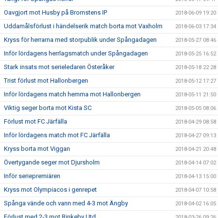
Oavgjort mot Husby på Bromstens IP
2018-06-09 19:20
Uddamålsförlust i händelserik match borta mot Vaxholm
2018-06-03 17:34
Kryss för herrarna med storpublik under Spångadagen
2018-05-27 08:46
Inför lördagens herrlagsmatch under Spångadagen
2018-05-25 16:52
Stark insats mot serieledaren Österåker
2018-05-18 22:28
Trist förlust mot Hallonbergen
2018-05-12 17:27
Inför lördagens match hemma mot Hallonbergen
2018-05-11 21:50
Viktig seger borta mot Kista SC
2018-05-05 08:06
Förlust mot FC Järfälla
2018-04-29 08:58
Inför lördagens match mot FC Järfälla
2018-04-27 09:13
Kryss borta mot Viggan
2018-04-21 20:48
Övertygande seger mot Djursholm
2018-04-14 07:02
Inför seriepremiären
2018-04-13 15:00
Kryss mot Olympiacos i genrepet
2018-04-07 10:58
Spånga vände och vann med 4-3 mot Ängby
2018-04-02 16:05
Förlust med 2-3 mot Rinkeby Utd
2018-03-26 09:26