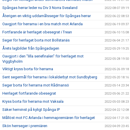
Spångas herrar leder nu Div 3 Norra Svealand
2022-08-07 09:19
Återigen en viktig uddamålsseger för Spångas herrar
2022-06-22 08:53
Oavgjort för herrarna i en bra match mot Arlanda
2022-06-19 09:37
Fortfarande är herrlaget obesegrat i Trean
2022-06-10 15:08
Seger för herrlaget borta mot Bollstanäs
2022-06-04 21:17
Årets lagbilder från Spångadagen
2022-05-29 19:25
Oavgjort i den "lilla seriefinalen" för herrlaget mot
2022-05-28 19:50
Viggbyholm
Viktigt kryss borta för herrarna
2022-05-26 09:18
Sent segermål för herrarna i lokalderbyt mot Sundbyberg
2022-05-20 18:16
Seger borta för herrarna mot Rådmansö
2022-05-14 23:34
Herrlaget fortfarande obesegrat
2022-05-06 21:22
Kryss borta för herrarna mot Vaksala
2022-05-03 08:23
Säker herrvinst på kyligt Spånga IP
2022-04-22 12:08
Mållöst mot FC Arlanda i hemmapremiären för herrlaget
2022-04-17 21:05
Skön herrseger i premiären
2022-04-09 23:45