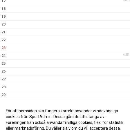
17
18
19
20
21
22
23
v.35
24
25
26
27
28
29
30
v.36
31
För att hemsidan ska fungera korrekt använder vi nödvändiga
cookies från SportAdmin. Dessa går inte att stänga av.
Föreningen kan också använda frivilliga cookies, t.ex. för statistik
eller marknadsföring. Du väljer själv om du vill acceptera dessa.