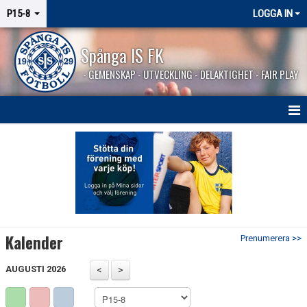
P15-8
LOGGA IN
Spånga IS FK
- GEMENSKAP - UTVECKLING - DELAKTIGHET - FAIR PLAY
HEM
NYHETER
KALENDER
MATCHER
Kalender
Prenumerera >>
KONTAKT
AUGUSTI 2026