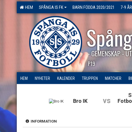
HEM
SPÅNGA IS FK
BARN FÖDDA 2020/2021
7-9 ÅR
Spång
- GEMENSKAP - UT
P19
HEM
NYHETER
KALENDER
TRUPPEN
MATCHER
B
S
vs
Bro IK
Fotbo
INFORMATION