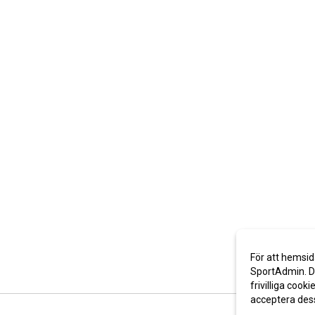
För att hemsid
SportAdmin. De
frivilliga cooki
acceptera des