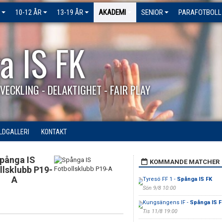
10-12 ÅR
13-19 ÅR
AKADEMI
SENIOR
PARAFOTBOLL
a IS FK
VECKLING - DELAKTIGHET - FAIR PLAY
ILDGALLERI
KONTAKT
pånga IS
KOMMANDE MATCHER
llsklubb P19-
A
Tyresö FF 1 -
Spånga IS FK
Sön 9/8 10:00
Kungsängens IF -
Spånga IS F
Tis 11/8 19:00