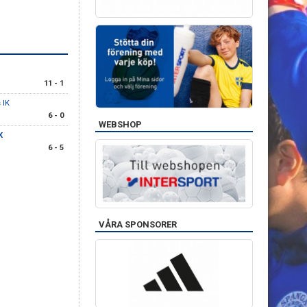
11 - 1
 IK
6 - 0
WEBSHOP
K
6 - 5
VÅRA SPONSORER