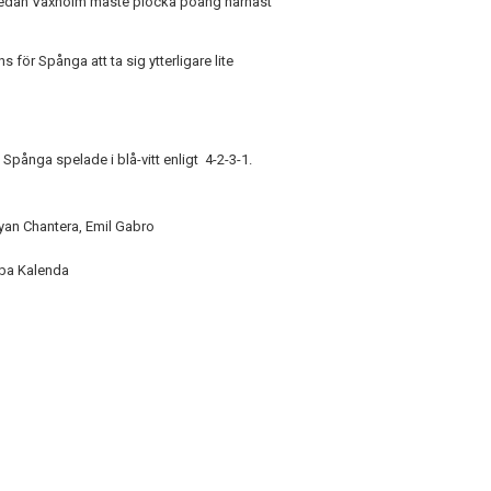
, medan Vaxholm måste plocka poäng härnäst
ör Spånga att ta sig ytterligare lite
 Spånga spelade i blå-vitt enligt 4-2-3-1.
yan Chantera, Emil Gabro
mba Kalenda