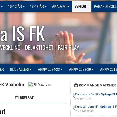
10-12 ÅR
13-19 ÅR
AKADEMI
SENIOR
PARAFOTBOLL
a IS FK
VECKLING - DELAKTIGHET - FAIR PLAY
ER
BILDGALLERI
ARKIV 2024-23
ARKIV 2022-20
ARKIV 2019
FK Vaxholm
KOMMANDE MATCHER
Danderyds SK FF -
Spånga IS 
REFERAT
Lör 8/8 12:30
Kungsängens IF -
Spånga IS F
ar!
Tis 11/8 19:00