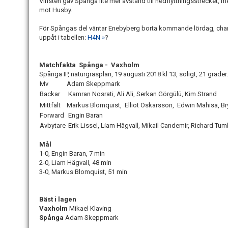
Vinsten gav Spånga lite mer avstånd till nedflyttningsstrecket
mot Husby.
För Spångas del väntar Enebyberg borta kommande lördag, chans f
uppåt i tabellen:
H4N »
?
Matchfakta Spånga - Vaxholm
Spånga IP, naturgräsplan, 19 augusti 2018 kl 13, soligt, 21 grader.
Mv
Adam Skeppmark
Backar
Kamran Nosrati, Ali Ali, Serkan Görgülü, Kim Strand
Mittfält
Markus Blomquist, Elliot Oskarsson, Edwin Mahisa, Br
Forward
Engin Baran
Avbytare
Erik Lissel, Liam Hägvall, Mikail Candemir, Richard Tu
Mål
1-0, Engin Baran, 7 min
2-0, Liam Hägvall, 48 min
3-0, Markus Blomquist, 51 min
Bäst i lagen
Vaxholm
Mikael Klaving
Spånga
Adam Skeppmark