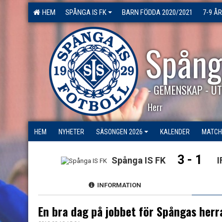
HEM
SPÅNGA IS FK
BARN FÖDDA 2020/2021
7-9 ÅR
Spång
- GEMENSKAP - UT
Herr
HEM
NYHETER
SÄSONGEN 2026
KALENDER
MATCH
3 - 1
Spånga IS FK
I
INFORMATION
En bra dag på jobbet för Spångas herr