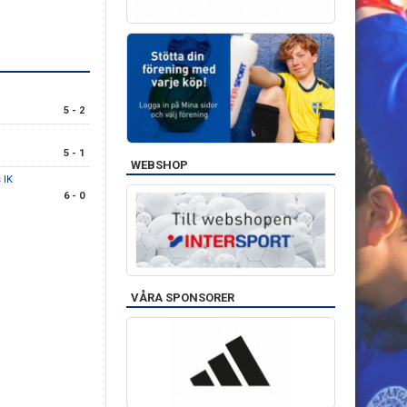
5 - 2
5 - 1
WEBSHOP
 IK
6 - 0
VÅRA SPONSORER