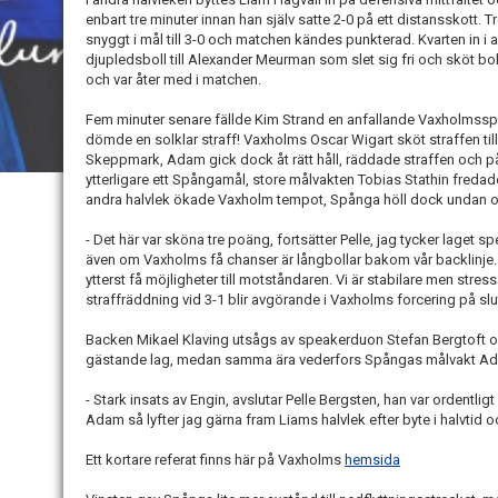
enbart tre minuter innan han själv satte 2-0 på ett distansskott.
snyggt i mål till 3-0 och matchen kändes punkterad. Kvarten in 
djupledsboll till Alexander Meurman som slet sig fri och sköt boll
och var åter med i matchen.
Fem minuter senare fällde Kim Strand en anfallande Vaxholmss
dömde en solklar straff! Vaxholms Oscar Wigart sköt straffen t
Skeppmark, Adam gick dock åt rätt håll, räddade straffen och på 
ytterligare ett Spångamål, store målvakten Tobias Stathin freda
andra halvlek ökade Vaxholm tempot, Spånga höll dock undan oc
- Det här var sköna tre poäng, fortsätter Pelle, jag tycker laget s
även om Vaxholms få chanser är långbollar bakom vår backlinje. Vi
ytterst få möjligheter till motståndaren. Vi är stabilare men stre
straffräddning vid 3-1 blir avgörande i Vaxholms forcering på slu
Backen Mikael Klaving utsågs av speakerduon Stefan Bergtoft o
gästande lag, medan samma ära vederfors Spångas målvakt A
- Stark insats av Engin, avslutar Pelle Bergsten, han var ordentli
Adam så lyfter jag gärna fram Liams halvlek efter byte i halvtid
Ett kortare referat finns här på Vaxholms
hemsida