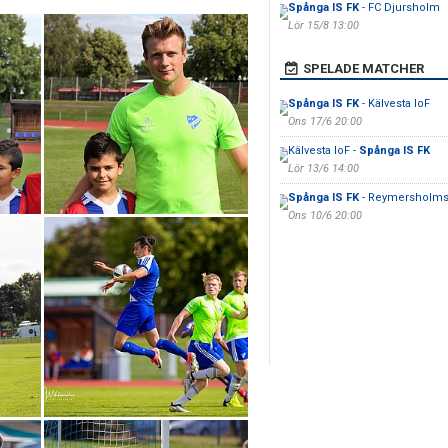
Spånga IS FK
- FC Djursholm
Lör 15/8 13:00
SPELADE MATCHER
Spånga IS FK
- Kälvesta IoF
Ons 17/6 20:00
Kälvesta IoF -
Spånga IS FK
Lör 13/6 14:00
Spånga IS FK
- Reymersholms
Ons 10/6 20:00