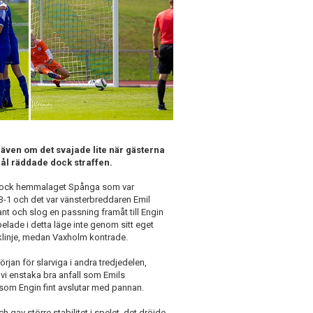
även om det svajade lite när gästerna
mål räddade dock straffen.
v dock hemmalaget Spånga som var
-1 och det var vänsterbreddaren Emil
nt och slog en passning framåt till Engin
pelade i detta läge inte genom sitt eget
linje, medan Vaxholm kontrade.
rjan för slarviga i andra tredjedelen,
vi enstaka bra anfall som Emils
som Engin fint avslutar med pannan.
h gav större stabilitet i spelet, det dröjde