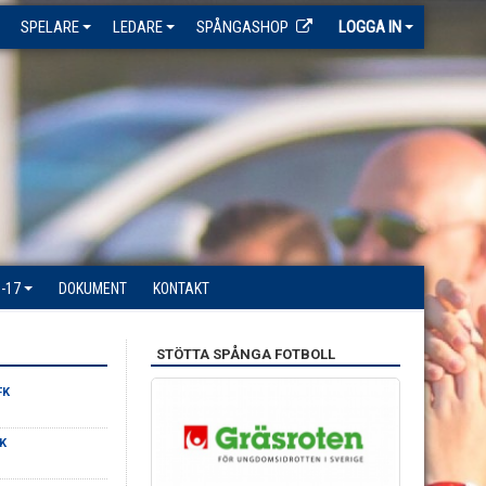
SPELARE
LEDARE
SPÅNGASHOP
LOGGA IN
-17
DOKUMENT
KONTAKT
STÖTTA SPÅNGA FOTBOLL
FK
K