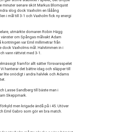
 Tre minuter senare sköt Markus Blomquist
i andra slog dock Vaxholm en lååång
en i mål till 3-1 och Vaxholm fick ny energi
pelare, utmärkte domaren Robin Hägg
ill vänster om Spångas målvakt Adam
kontringen var Emil millimetrar från
de dock Vaxholms mål. Halvtimmen in i
h vann rättvist med 3-1.
pelmässigt framför allt sätter försvarsspelet
 hanterar det bättre idag och släpper till
ssar lite onödigt i andra halvlek och Adams
tet.
ch Lasse Sandberg till bäste man i
dam Skeppmark.
gt förkyld men krigade ändå på i 45. Utöver
 och Emil Gabro som gör en bra match.