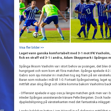
Visa fler bilder >>
Laget vann ganska komfortabelt med 3-1 mot IFK Vaxholm, 
fick en straff vid 3-1 i andra, Adam Skeppmark i Spångas 
Spånga liksom Vaxholm var i stort behov av poängen, det ble
hungrigast och som kom att föra matchen. Spånga spelade 4-2-3
Gabro som sju minuter in i matchen tog sig fram på sin vänsterka
Baran som nickade i mål till 1-0. Fortsatt Spångaövertag, laget s
mittfält utan slog långt och sökte komma bakom Vaxholms back
- Offensivt spelade vi upp oss ju längre matchen gick men var i bö
inleder Spångas assisterande tränare Pelle Bergsten. Dock hade 
djupledslöpning på vänsterkanten med det fantastiska inlägget 
I andra halvleken byttes Liam Hägvall in på defensiva mittfältet oc