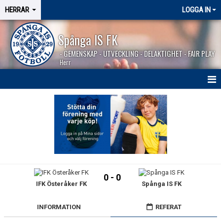
HERRAR
LOGGA IN
Spånga IS FK
- GEMENSKAP - UTVECKLING - DELAKTIGHET - FAIR PLAY
Herr
HEM
NYHETER
SÄSONGEN 2026
KALENDER
0 - 0
IFK Österåker FK
Spånga IS FK
MATCHER
BILDGALLERI
INFORMATION
REFERAT