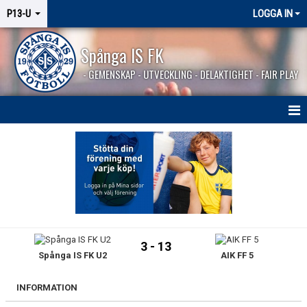
P13-U
LOGGA IN
Spånga IS FK
- GEMENSKAP - UTVECKLING - DELAKTIGHET - FAIR PLAY
HEM
NYHETER
KALENDER
MATCHER
3 - 13
Spånga IS FK U2
AIK FF 5
TRUPPEN
BILDGALLERI
INFORMATION