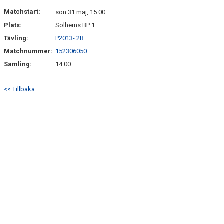
DOKUMENT
Matchstart:
sön 31 maj, 15:00
Plats:
Solhems BP 1
KONTAKT
Tävling:
P2013- 2B
Matchnummer:
152306050
Samling:
14:00
<< Tillbaka