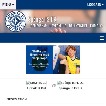
P13-U
LOGGA IN
Spånga IS FK
- GEMENSKAP - UTVECKLING - DELAKTIGHET - FAIR PLAY
HEM
NYHETER
KALENDER
MATCHER
vs
Ursvik IK Gul
Spånga IS FK U2
TRUPPEN
BILDGALLERI
INFORMATION