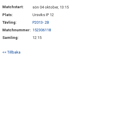
DOKUMENT
Matchstart:
sön 04 oktober, 13:15
Plats:
Ursviks IP 12
KONTAKT
Tävling:
P2013- 2B
Matchnummer:
152306118
Samling:
12:15
<< Tillbaka