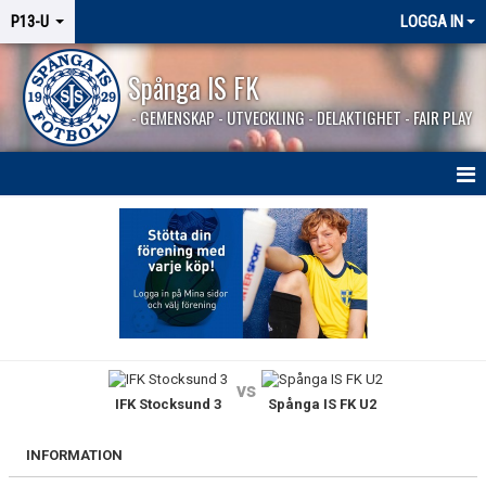
P13-U
LOGGA IN
Spånga IS FK
- GEMENSKAP - UTVECKLING - DELAKTIGHET - FAIR PLAY
HEM
NYHETER
KALENDER
MATCHER
vs
IFK Stocksund 3
Spånga IS FK U2
TRUPPEN
BILDGALLERI
INFORMATION