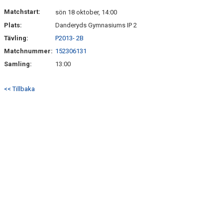
DOKUMENT
Matchstart:
sön 18 oktober, 14:00
Plats:
Danderyds Gymnasiums IP 2
KONTAKT
Tävling:
P2013- 2B
Matchnummer:
152306131
Samling:
13:00
<< Tillbaka