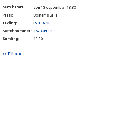
DOKUMENT
Matchstart:
sön 13 september, 13:30
Plats:
Solhems BP 1
KONTAKT
Tävling:
P2013- 2B
Matchnummer:
152306098
Samling:
12:30
<< Tillbaka