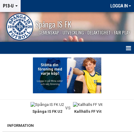
P13-U
LOGGA IN
Spånga IS FK
- GEMENSKAP - UTVECKLING - DELAKTIGHET - FAIR PLAY
HEM
NYHETER
KALENDER
MATCHER
vs
Spånga IS FK U2
Kallhälls FF Vit
TRUPPEN
BILDGALLERI
INFORMATION