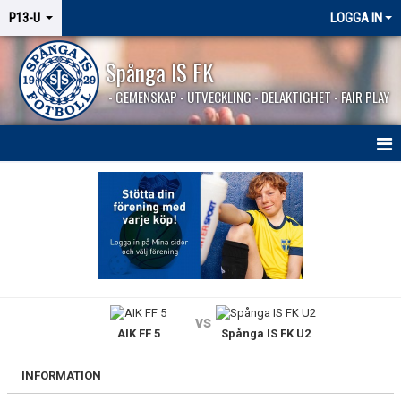
P13-U
LOGGA IN
Spånga IS FK
- GEMENSKAP - UTVECKLING - DELAKTIGHET - FAIR PLAY
HEM
NYHETER
KALENDER
MATCHER
vs
AIK FF 5
Spånga IS FK U2
TRUPPEN
BILDGALLERI
INFORMATION