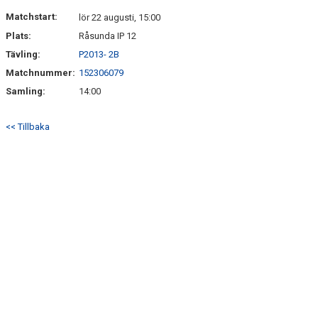
DOKUMENT
Matchstart:
lör 22 augusti, 15:00
Plats:
Råsunda IP 12
KONTAKT
Tävling:
P2013- 2B
Matchnummer:
152306079
Samling:
14:00
<< Tillbaka