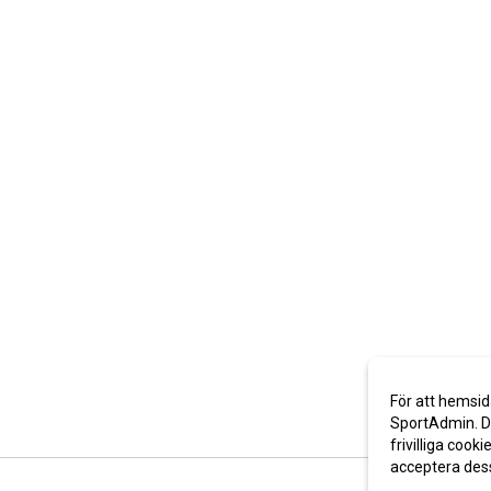
För att hemsid
SportAdmin. De
frivilliga cooki
acceptera des