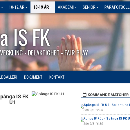
10-12 ÅR
13-19 ÅR
AKADEMI
SENIOR
PARAFOTBOLL
a IS FK
VECKLING - DELAKTIGHET - FAIR PLAY
ILDGALLERI
DOKUMENT
KONTAKT
KOMMANDE MATCHER
pånga IS FK
U1
Spånga IS FK U2
- Sollentuna 
Sön 9/8 12:00
Runby IF Röd -
Spånga IS FK U
Sön 9/8 16:30