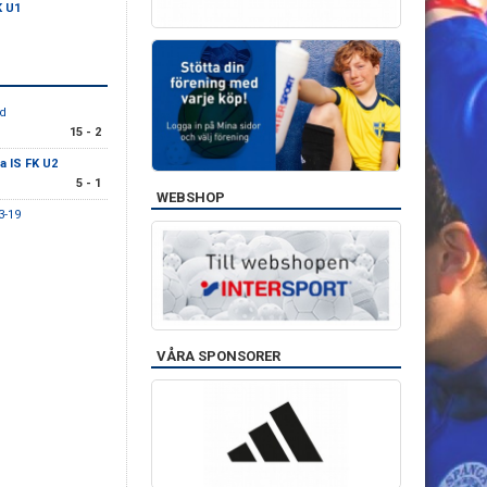
K U1
öd
15 - 2
 IS FK U2
5 - 1
WEBSHOP
3-19
VÅRA SPONSORER