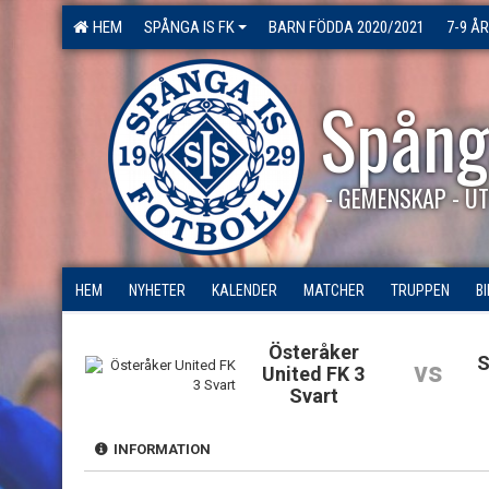
HEM
SPÅNGA IS FK
BARN FÖDDA 2020/2021
7-9 ÅR
Spång
- GEMENSKAP - UT
HEM
NYHETER
KALENDER
MATCHER
TRUPPEN
B
Österåker
S
vs
United FK 3
Svart
INFORMATION