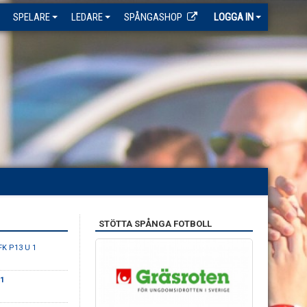
SPELARE
LEDARE
SPÅNGASHOP
LOGGA IN
STÖTTA SPÅNGA FOTBOLL
FK P13 U 1
1