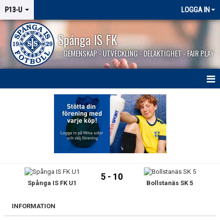
P13-U
LOGGA IN
Spånga IS FK
- GEMENSKAP - UTVECKLING - DELAKTIGHET - FAIR PLAY
HEM
NYHETER
KALENDER
MATCHER
5 - 10
Spånga IS FK U1
Bollstanäs SK 5
TRUPPEN
BILDGALLERI
INFORMATION