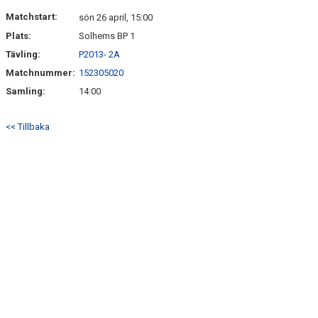
DOKUMENT
Matchstart:
sön 26 april, 15:00
Plats:
Solhems BP 1
KONTAKT
Tävling:
P2013- 2A
Matchnummer:
152305020
Samling:
14:00
<< Tillbaka