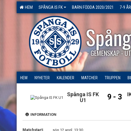
HEM
SPÅNGA IS FK
BARN FÖDDA 2020/2021
7-9 ÅR
Spång
- GEMENSKAP - UT
HEM
NYHETER
KALENDER
MATCHER
TRUPPEN
B
Spånga IS FK
I
9 - 3
U1
INFORMATION
Matchstart:
sön 12 april, 13:30