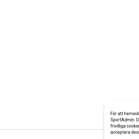
För att hemsid
SportAdmin. De
frivilliga cooki
acceptera des