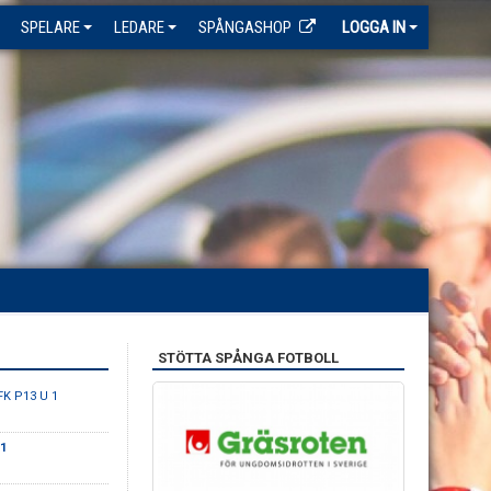
SPELARE
LEDARE
SPÅNGASHOP
LOGGA IN
STÖTTA SPÅNGA FOTBOLL
FK P13 U 1
1