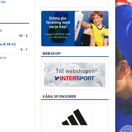
K U1
öd
15 - 2
 IS FK U2
5 - 1
WEBSHOP
3-19
VÅRA SPONSORER