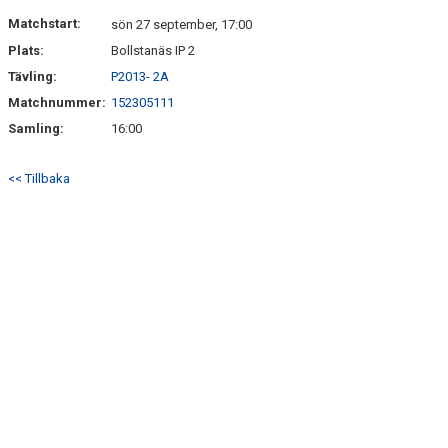
DOKUMENT
Matchstart:
sön 27 september, 17:00
Plats:
Bollstanäs IP 2
KONTAKT
Tävling:
P2013- 2A
Matchnummer:
152305111
Samling:
16:00
<< Tillbaka