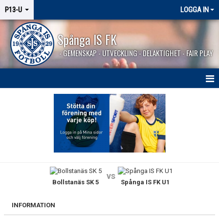
P13-U
LOGGA IN
Spånga IS FK
- GEMENSKAP - UTVECKLING - DELAKTIGHET - FAIR PLAY
HEM
NYHETER
KALENDER
MATCHER
vs
Bollstanäs SK 5
Spånga IS FK U1
TRUPPEN
BILDGALLERI
INFORMATION