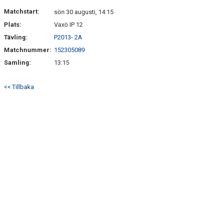
DOKUMENT
Matchstart:
sön 30 augusti, 14:15
Plats:
Vaxö IP 12
KONTAKT
Tävling:
P2013- 2A
Matchnummer:
152305089
Samling:
13:15
<< Tillbaka