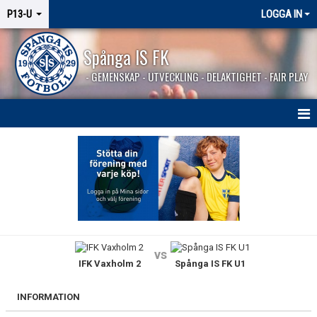
P13-U
LOGGA IN
Spånga IS FK
- GEMENSKAP - UTVECKLING - DELAKTIGHET - FAIR PLAY
HEM
NYHETER
KALENDER
MATCHER
vs
IFK Vaxholm 2
Spånga IS FK U1
TRUPPEN
BILDGALLERI
INFORMATION