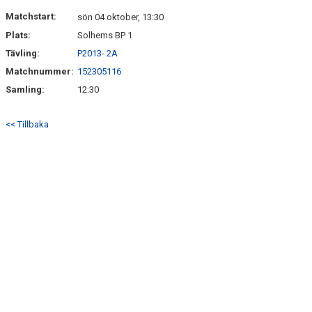
DOKUMENT
Matchstart:
sön 04 oktober, 13:30
Plats:
Solhems BP 1
KONTAKT
Tävling:
P2013- 2A
Matchnummer:
152305116
Samling:
12:30
<< Tillbaka