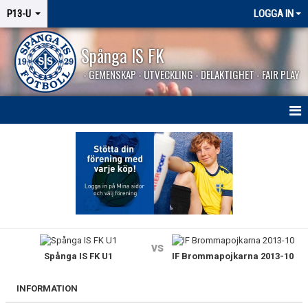
P13-U
LOGGA IN
Spånga IS FK
- GEMENSKAP - UTVECKLING - DELAKTIGHET - FAIR PLAY
HEM
NYHETER
KALENDER
MATCHER
vs
Spånga IS FK U1
IF Brommapojkarna 2013-10
TRUPPEN
BILDGALLERI
INFORMATION