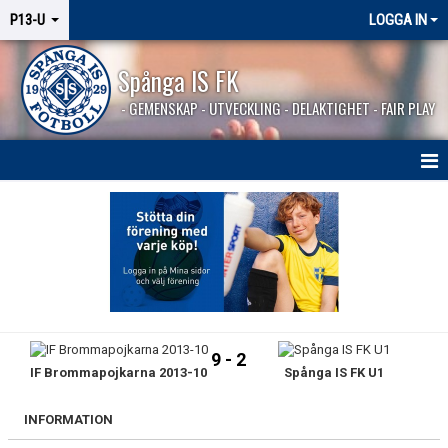
P13-U
LOGGA IN
Spånga IS FK
- GEMENSKAP - UTVECKLING - DELAKTIGHET - FAIR PLAY
HEM
NYHETER
KALENDER
MATCHER
9 - 2
IF Brommapojkarna 2013-10
Spånga IS FK U1
TRUPPEN
BILDGALLERI
INFORMATION