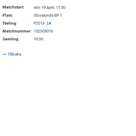
DOKUMENT
Matchstart:
sön 19 april, 11:30
Plats:
Olovslunds BP 1
KONTAKT
Tävling:
P2013- 2A
Matchnummer:
152305016
Samling:
10:30
<< Tillbaka